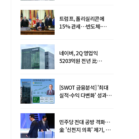
돌파
트럼프, 폴리실리콘에
15% 관세…반도체·
태양광 공급망 재편 신호
네이버, 2Q 영업익
5203억원 전년 比
0.2%↓…영업익
주춤에도 성장동력 키운다
[SWOT 금융분석] '최대
실적·수익 다변화' 성과…
이찬우號 농협금융, 임기
말년 성장 박차
민주당 전대 공방 격화…
金 '신천지 의혹' 제기, 鄭
"증거부터 내놔라"