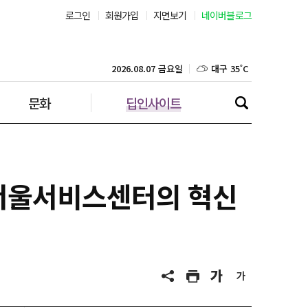
로그인
회원가입
지면보기
네이버블로그
부산 30˚C
대구 35˚C
2026.08.07 금요일
문화
딥인사이트
인천 32˚C
광주 36˚C
대전 36˚C
 서울서비스센터의 혁신
울산 31˚C
강릉 31˚C
제주 31˚C