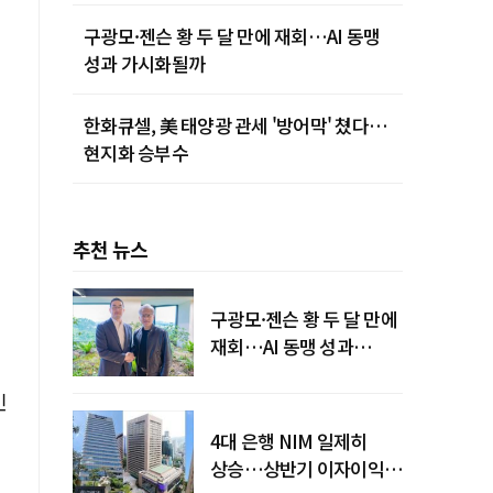
구광모·젠슨 황 두 달 만에 재회…AI 동맹
성과 가시화될까
한화큐셀, 美 태양광 관세 '방어막' 쳤다…
현지화 승부수
추천 뉴스
구광모·젠슨 황 두 달 만에
재회…AI 동맹 성과
가시화될까
인
4대 은행 NIM 일제히
상승…상반기 이자이익