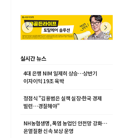
실시간 뉴스
4대 은행 NIM 일제히 상승…상반기
이자이익 19조 육박
정점식 "김용범은 실책 실장·한국 경제
빌런…경질해야"
NH농협생명, 폭염 농업인 안전망 강화…
온열질환 신속 보상 운영