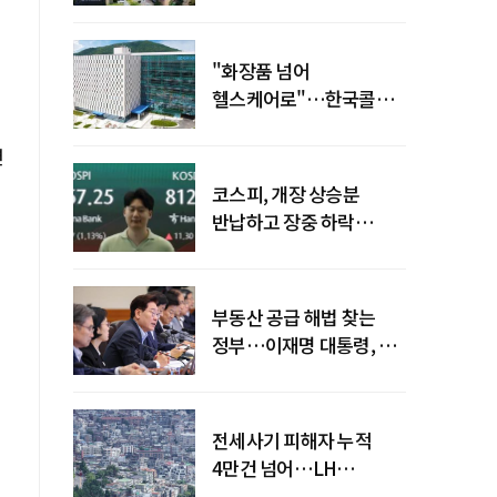
19조 육박
"화장품 넘어
헬스케어로"…한국콜마,
제약·바이오 축으로 몸집
키운다
면
코스피, 개장 상승분
반납하고 장중 하락
전환…중동 리스크·美
경계감
부동산 공급 해법 찾는
정부…이재명 대통령, 2차
점검회의 주재
전세사기 피해자 누적
4만건 넘어…LH
피해주택 매입도 1만호