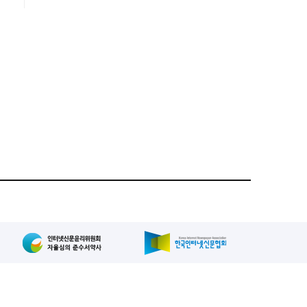
집인: 사장/양규현
패밀리사이트