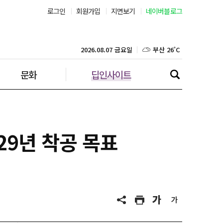
로그인
회원가입
지면보기
네이버블로그
서울 30˚C
부산 26˚C
2026.08.07 금요일
문화
딥인사이트
대구 24˚C
인천 28˚C
광주 25˚C
29년 착공 목표
대전 24˚C
울산 24˚C
강릉 23˚C