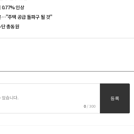
.77% 인상
문…"주택 공급 돌파구 될 것"
수단 총동원
등록
0
/ 300