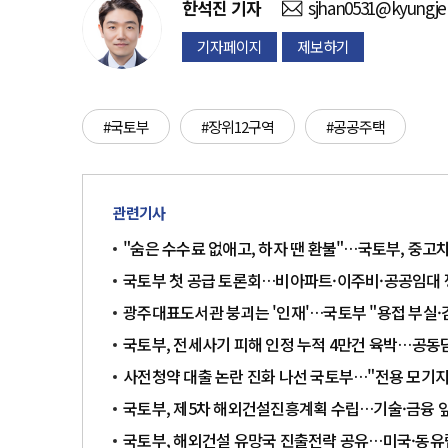
한석진
기자
sjhan0531@kyungje
기자페이지
제보하기
#국토부
#장위12구역
#공공주택
관련기사
"숨은 수수료 없애고, 하자 땐 환불"…국토부, 중고
국토부 첫 공급 토론회…비아파트·이주비·공공임대
광주대표도서관 붕괴는 '인재'…국토부 "용접 부실·
국토부, 전세사기 피해 인정 누적 4만건 육박…공동
사전청약 대출 논란 진화 나선 국토부…"전용 모기지
국토부, 제5차 해외건설진흥계획 수립…기술·금융 
국토부, 해외건설 유망국 진출전략 공유…미국·동유