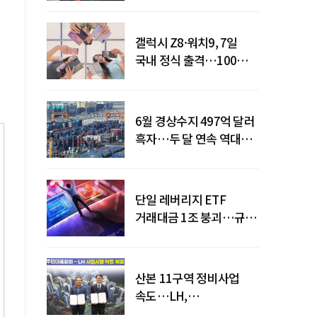
갤럭시 Z8·워치9, 7일
국내 정식 출격…100개국
순차 출시
6월 경상수지 497억 달러
흑자…두 달 연속 역대
최대
단일 레버리지 ETF
거래대금 1조 붕괴…규제
직격탄
산본 11구역 정비사업
속도…LH,
주민대표회의와