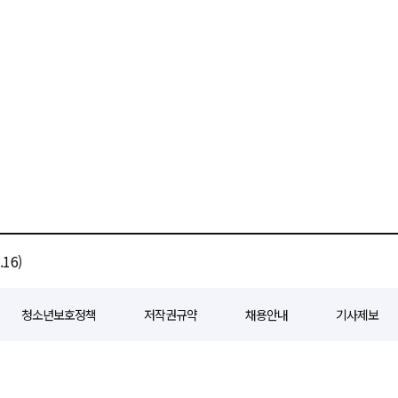
16)
청소년보호정책
저작권규약
채용안내
기사제보
80
등록일자 : 2018년 07월 04일
제호 : e경제일보
발행인: 회장/곽영길
편