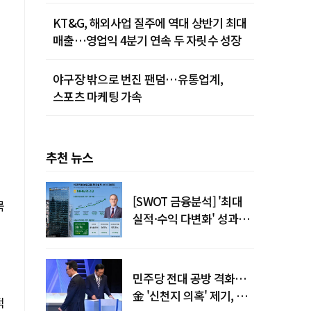
KT&G, 해외사업 질주에 역대 상반기 최대
매출…영업익 4분기 연속 두 자릿수 성장
야구장 밖으로 번진 팬덤…유통업계,
스포츠 마케팅 가속
추천 뉴스
[SWOT 금융분석] '최대
목
실적·수익 다변화' 성과…
이찬우號 농협금융, 임기
말년 성장 박차
민주당 전대 공방 격화…
金 '신천지 의혹' 제기, 鄭
적