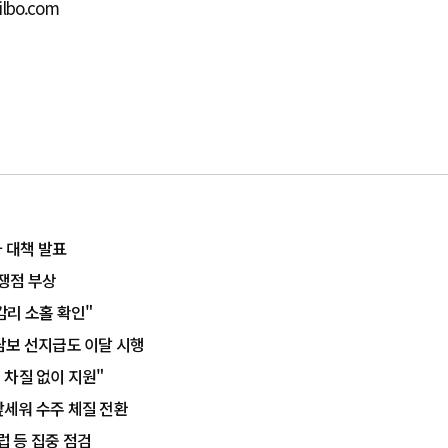
ilbo.com
차 대책 발표
 쟁점 부상
감리 소홀 확인"
담보 선지급도 이달 시행
 차질 없이 지원"
앞세워 수주 체질 전환
럽 등 집중 점검