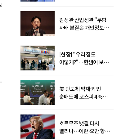
"증거부터 내놔라"
보
김정관 산업장관 "쿠팡
사태 본질은 개인정보
유출…한미동맹 흔들
사안 아냐"
[현장] "우리 집도
이렇게?"…한샘이 보여준
프리미엄 리모델링의 미래
美 반도체 악재·외인
순매도에 코스피 4%
급락…반면 코스닥 800선
탈환
호르무즈 뱃길 다시
열리나…이란·오만 항로
합의