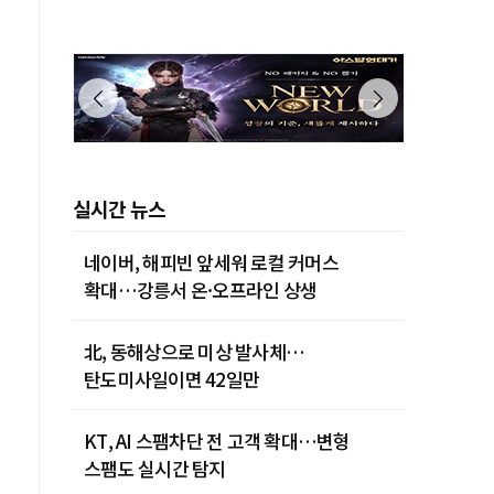
제주 28˚C
실시간 뉴스
네이버, 해피빈 앞세워 로컬 커머스
확대…강릉서 온·오프라인 상생
北, 동해상으로 미상 발사체…
탄도미사일이면 42일만
KT, AI 스팸차단 전 고객 확대…변형
스팸도 실시간 탐지