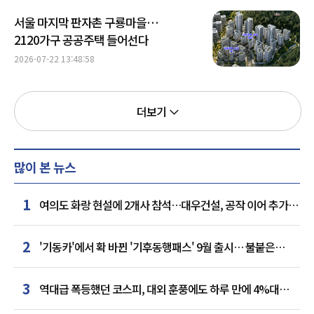
서울 마지막 판자촌 구룡마을…
2120가구 공공주택 들어선다
2026-07-22 13:48:58
더보기
많이 본 뉴스
1
여의도 화랑 현설에 2개사 참석…대우건설, 공작 이어 추가
거점 확보하나
2
'기동카'에서 확 바뀐 '기후동행패스' 9월 출시… 불붙은
카드사 경쟁
3
역대급 폭등했던 코스피, 대외 훈풍에도 하루 만에 4%대
급락