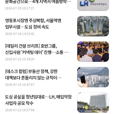
문화공간으로…4개 지역서 여름방학
행사
2026-07-29 10:17:27
영등포시장엔 주상복합, 서울역엔
업무시설…도심 정비 속도
2026-07-24 14:23:41
[데일리 건설 브리프] 호반그룹,
신입사원 '커넥팅 데이' 진행…소통 경영
강화 外
2026-07-23 15:34:20
[데스크 칼럼] 부동산 정책, 강한
대책보다 흔들리지 않는 규칙이
필요하다
2026-07-23 10:47:07
도심 공실을 청년임대로…LH, 매입약정
사업자 공모 착수
2026-07-22 16:27:08