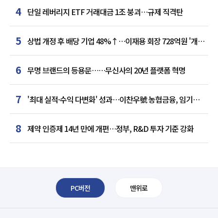
4
단일 레버리지 ETF 거래대금 1조 붕괴…규제 직격탄
5
상법 개정 후 배당 기업 48%↑…이재용 회장 728억원 '개인
최다'
6
무명 브랜드의 등용문……무신사의 20년 플랫폼 혁명
7
'최대 실적·수익 다변화' 성과…이찬우號 농협금융, 임기
말년 성장 박차
8
제약 인증제 14년 만에 개편…정부, R&D 투자 기준 강화
PC버전
맨위로