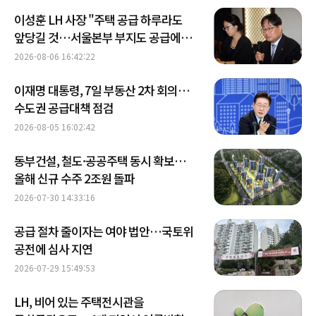
이성훈 LH 사장 "주택 공급 하루라도
앞당길 것…서울본부 부지도 공급에
활용"
2026-08-06 16:42:22
이재명 대통령, 7일 부동산 2차 회의…
수도권 공급대책 점검
2026-08-05 16:02:42
동부건설, 철도·공공주택 동시 확보…
올해 신규 수주 2조원 돌파
2026-07-30 14:33:16
공급 절차 줄이자는 여야 법안…국토위
공전에 심사 지연
2026-07-29 15:49:53
LH, 비어 있는 주택전시관을