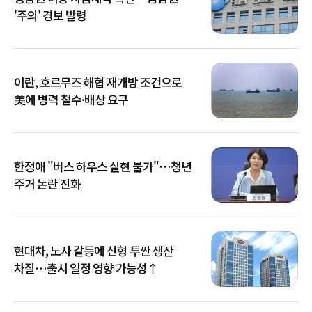
'주의' 경보 발령
이란, 호르무즈 해협 재개방 조건으로
美에 병력 철수·배상 요구
한정애 "버스 하우스 실현 불가"…청년
주거 논란 진화
현대차, 노사 갈등에 신형 투싼 생산
차질…출시 일정 영향 가능성↑