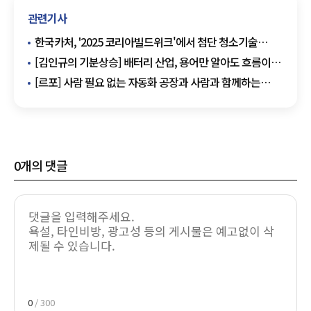
관련기사
한국카처, '2025 코리아빌드위크'에서 첨단 청소기술
선보여
[김인규의 기분상승] 배터리 산업, 용어만 알아도 흐름이
보인다
[르포] 사람 필요 없는 자동화 공장과 사람과 함께하는
협동로봇…미래 로봇의 두 갈래길
0
개의 댓글
0
/ 300