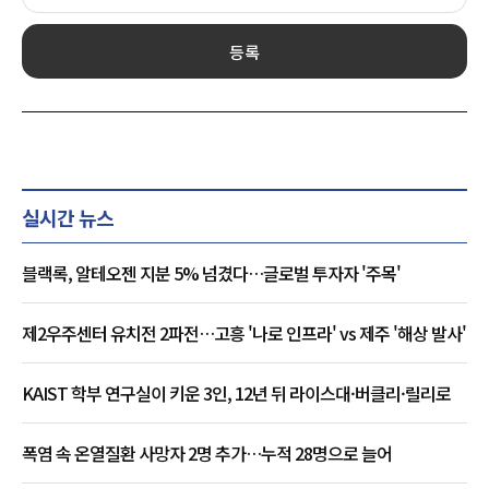
등록
실시간 뉴스
블랙록, 알테오젠 지분 5% 넘겼다…글로벌 투자자 '주목'
제2우주센터 유치전 2파전…고흥 '나로 인프라' vs 제주 '해상 발사'
KAIST 학부 연구실이 키운 3인, 12년 뒤 라이스대·버클리·릴리로
폭염 속 온열질환 사망자 2명 추가…누적 28명으로 늘어