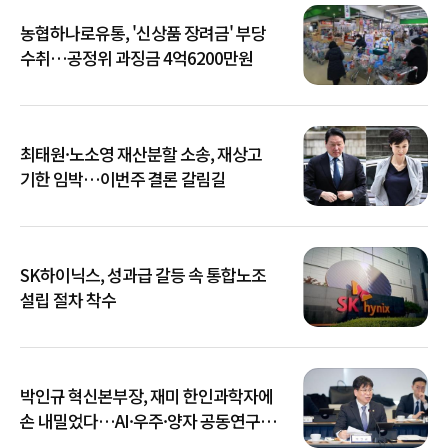
농협하나로유통, '신상품 장려금' 부당
수취…공정위 과징금 4억6200만원
최태원·노소영 재산분할 소송, 재상고
기한 임박…이번주 결론 갈림길
SK하이닉스, 성과급 갈등 속 통합노조
설립 절차 착수
박인규 혁신본부장, 재미 한인과학자에
손 내밀었다…AI·우주·양자 공동연구
확대