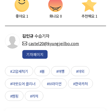
좋아요
1
화나요
0
추천해요
1
김인규
수습기자
castel20@kyungjeilbo.com
기자페이지
#고압세척기
#봄
#여행
#야외
#아웃도어 클리너
#브라이언
#한국카처
#캠핑
#카처