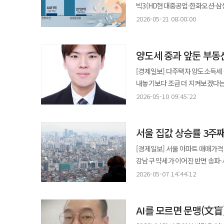
활용 층간 이동 △불필요한 야근 및 주말 근
스파크, 기아 뉴 레이 순으로 경
월세 선호가 겹쳐 나타난 결과다.
빅3(HD현대중공업·한화오션·삼성중공업)’
추진하고 있다. 지난 3월 말부터
은행과 보험 의존도가 컸다. 현재
모두가 함께 참여할 수 있는 다양
확대된 것으로 풀이된다. 반면, 30~50대는 차량 보유 비율이 높은 만큼 교체 수요 자체가 감소한 것으로 분석된다.
한다. 매매 가격을 누르는 조치가
‘규모의 경제’, 한화오션은 ‘글로
최종 합격자는 오는 25일 발표된다. 향후 KAIST AI대학은 AI 교육 수요를 반영해 50개 이상의 특화 교과목
2026-05-21 08:00:00
구조로 바뀌고 있다. 2025년 실적은 이 변화를 잘 보여준다. NH농협금융은 연결 기준 당기순이익 2조5112억원을
IPARK현대산업개발, 심포니 앙상블 봄의 소리 음악회 개최 IPA
고금리와 가계부채 부담, 경기 
다른 곳에서 더 큰 부담을 만들게 된다. 집값을 잡겠다는 명분 아래 세입자의 주거비가 치솟는다면
낙점했다. 2026년 1분기 실적 발표는 세 회사가 앞으로 어떤 시장에 무게를 둘지 보여 주는 예고편과 같다. 올해 1분기
계획이다. 산업 현장의 실제 데이터
기록했다. 계열사별로는 NH농협은
앙상블의 봄의 소리(Voice of Spring) 음악회를
설명이다. 60대 이상에서는 차량 운행 
정책의 결과는 실패에 가깝다. 아
한국 조선 3사의 영업이익률은 9.
경험하는 캡스톤 디자인과 AX 리빙랩 등 산업 밀착
NH투자증권은 1조316억원의 순
장애인 단원과 임직원이 음악을 
엇갈린다. 통상 여름 휴가철과 추
못한 사람에게는 아무런 위안이 
양도세 중과 앞둔 부동
조선업의 수익 인식 구조 덕분이다
교육에서 현장 문제 해결형 교육으
성장성을 보태는 구조가 강화된 것이다. 수익 구조도 달라지고 있다. 2025년 농협금융의 비이자이익은
본사 임직원과 방문객이 함께 참여
현실화될 경우 소비 심리 개선도 기대할 수 있다. 다만, 신차 할인 경쟁이 계속되
돈이 늘어난 가계는 안정됐다고 느끼지 못한다. 정부는 2030년까지 수도권에 13
반영되기 시작한 것이다. 수직계열화 vs 밸류체인 확장 vs 초격차 기술…3사가 택한 미래 생존법 HD현대중공업의 핵심
만큼 전공 간 융합과 산업 데이터 활용 능력이 핵심 경
증가했다. 시장금리 하락과 순이
[경제일보] 다주택자 양도소득세 
앙상블은 장애 예술인의 마음을 조
경우 회복 폭은 제한될 수 있다는 관측도 나온다. 업계 관계자는 “중고차 시장
확대 방향은 옳다. 다만 착공은 입
무기는 ‘규모’와 ‘수직계열화’다. 
생성의 단계를 넘어 실행의 단계
부문이 실적을 방어했다. 농협금융을 다른 금융지주와 구별하는 대목은 농업·농촌에 대한 환원 구조다. NH농협금융은
내놓기보다 조금 더 지켜보겠다는
등 총 20명으로 구성됐다. 이날 공연에
얼마나 회복되느냐가 중요하다”며 
주지는 않는다. 올가을과 겨울, 
중형선 전문 계열사인 HD현대미포를 흡수
가장 시급하다”며 “교육 수요자인
2025년 농업지원사업비 6503
점이다. 시장이 얼어붙기 시작하면 가장 먼저 흔들
Up' 등 다양한 곡이 연주되며 관객의 호응을 얻었다. 앙상블 공연에 
2026-05-10 09:45:22
신차 시장과의 경쟁이 계속되는 만
계약할 수 있는 전세 매물과 감당 가능한 월세다. 이제는 매매시장 안정과 임
축은 ‘자체 엔진 사업’이다. 선
나가겠다”고 말했다.
선택적 활동에 가깝다면, 농협금
세 부담이 커지기 전에 다주택자 
임직원분들이 힐링 되셨으면 좋겠다
필요하다. 투기성 대출은 막되, 
부문을 웃도는 21.1%를 기록했다
농촌과도 연결돼 있다. ◆생산적 금융·AI·지역금융이 다음 성장판 농협금융의 다음 성장전략은 세 갈래로 압축된다.
일부 급매물이 출회되며 거래가 
IPARK현대산업개발 관계자는 
다듬어야 한다. 장기 임대 공급을
역할을 톡톡히 하고 있다. 한화오션은 해외 확장에 가장 공격적으로 나서고 있다. 1분기 매출 3조2099억원으로 2위에
먼저 생산적 금융이다. 농협금융은
서울 집값 상승률 3주
소화됐고 서울 아파트 매매 물건 수는 다시 6만건대로 내려왔
음악으로 나누기 위해 마련했다"며
임대기간에 대한 책임을 분명히 
오른 한화오션은 단순한 선박 건조를
공급하는 방향으로 무게중심을 옮기고 있다. 둘째는 디지털·AI 전환이다. 금융 경쟁
재개뿐 아니라 추가 세제 개편 가
공동체 가치를 실천해 나갈 것"이라고 말했다. LH, 5억 호주달러화(AUD) 채권 발행
대책이 따라야 한다. 비아파트와 공공임대 공급도 서둘러야 한
[경제일보] 서울 아파트 매매가
필리조선소(약 1435억원) 인수
플랫폼의 싸움으로 이동했다. 농협
팔았다가 몇 달 뒤 세제 방향이 
규모(약 5375억원)의 호주달러화 표시 채권을 발행했다고 22일
건으로 치부할 일이 아니다. 전세
강남구 약세가 이어진 반면 송파
연이어 품었다. 가장 눈에 띄는 행보는 미국 LNG 수출 터미널 운영사인 ‘넥스트데케이드’ 지분 6.8%(1803억원) 확보다.
캐피탈의 자동심사, 자산운용의 투자 솔루션을
매도와 매수 모두 늦춰지는 흐름이 나타난다. 문제는 이런 흐름이 전월세시장까지 
Standard Chartered가 공
정부가 집값만 바라보며 대책을 
7일 한국부동산원이 발표한 5월 
이는 단순히 배를 파는 데서 그치지
2026-05-07 14:44:12
지방소멸과 농촌 고령화는 농협금융
않겠다는 선택은 결국 임대 물건 
발행 확정 일자는 5월 21일이다
그래프만으로 가릴 수 없다. 국민
전주 대비 0.15% 올랐다. 지난 4
에너지플랜트 부문에서 발생한 1분
농식품 수출, 귀농·귀촌, 로컬 
전세 물건은 더 줄어든다. 최근 
분석을 통해 적절 시점을 파악·발행에 성공했다. 이는 LH가 호주달러 발행시장에 
관망세를 보이는 지역과 역세권·
수익으로 돌아오기까지는 다소 시간이 필요할 전망이다. 삼성중공업은 
영업권역이 아니라 성장 생태계로 바라본다면 지
전세시장은 원래 시장 변화에 가
LH는 세계 세 번째 규모*인 호
AI를 모르면 문맹(文盲
상승세를 유지한 것으로 풀이된다. 강남3구 흐름은 엇갈렸다. 강남구는 -0.04%를 기록하며 11주 연속 하락
매출은 2조9023억원으로 3사 중
지역, 협동조합의 DNA를 갖고 
이동한다. 집 구매를 미룬 사람들
앞서 5월 11일부터 15일 LH
하락폭도 전주(-0.02%)보다 확
순현금을 기록하며 2012년 1분기 이후 14년 만에
산업의 성장판을 여는 금융 플랫폼으