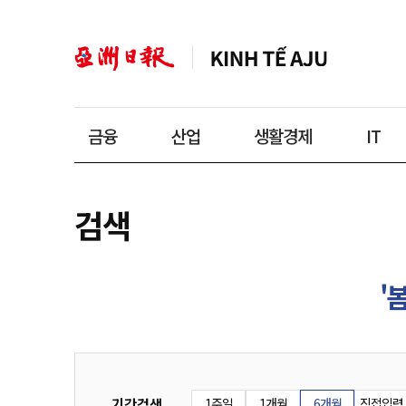
금융
산업
생활경제
IT
검색
'봄
기간검색
1주일
1개월
6개월
직접입력