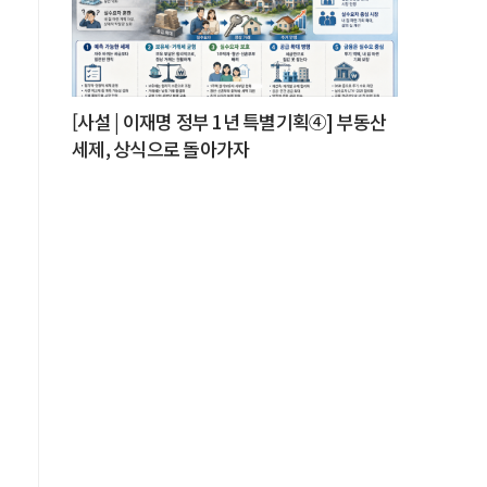
큐
[사설 | 이재명 정부 1년 특별기획④] 부동산
세제, 상식으로 돌아가자
원
디
가
와
로
.
나