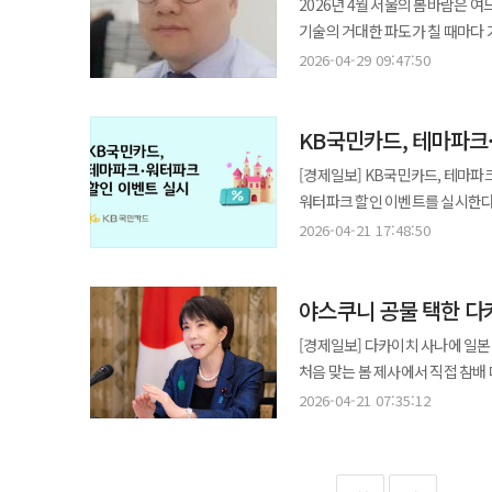
2026년 4월 서울의 봄바람은 
기존 임대 물건도 감소하고 있다. 시장
설명회를 진행했다. 이를 통해 글
0.17%로 오름폭이 확대됐다. 시장에서는 송파구를 중심으로 시작된 급매물 소화 흐름이 서초구 등 인근 지역으로
(FLNG)다. 한 기당 3조~4조원에 
2026년 06월 16일자 15면에 
기술의 거대한 파도가 칠 때마다 
경기도로 이동하는 인구가 다시 늘
수요를 확인했으며 호주 역내 신규 투자자를 
확산된 영향이라는 분석이 나온다
현재까지 대형 FLNG 5기를 수주해
타자기에서 개인용 컴퓨터로 넘어가
지역으로 이동이 몰리고 있다. 
2026-04-29 09:47:50
채권 발행 대금은 전액 공공임대주
호가도 다시 상승하고 있다는 설명이다. 다만 강남권 시장이 본격적인 상승 국면으로 전환했다
12조~16조원 규모)의 수주를 
그리고 지금 우리가 마주한 AI이
밀려나는 모습에 가깝다. 일각에서는
안정적으로 재원을 확보하겠다”고
평가도 이어졌다. 세제 개편과 금리, 대출
전략이다. 미래 신사업으로는 부유식 데이터센터(FDC)를 꼽는다. 최근 미국(ABS)과 영국(LR) 선급으로부터 국내
도구였다면 AI는 인간의 뇌를 대체
입장에서도 시장을 그대로 둘 수만
용산구는 0.07% 상승하며 반등했다.
최초로 개념 설계 인증을 받았고, 오픈AI(OpenA
KB국민카드, 테마파크
문맹인가. 결론부터 말하자면 그렇다. 작금의 시대에 AI의 본질을 이해하지 못하는 자는 '신(新)문맹'이 맞다. 글자를
시장은 정책 의도대로만 움직이지 
내발산동 주요 단지를 중심으로 가격
증명해야 할 시간 조선 3사가 각기 다른 해법을 내놨지만, 넘어야 할 공통의 파도도 존재한다. 우선 올해 1분기 조선 3사
알되 문맥을 파악하지 못하는 실
시장 안정으로 이어지는 것은 아니다. 더 우려스러운 것은 공급 전망까지 밝지 않다는 점이다. 
[경제일보] KB국민카드, 테마파크·워터파크 할인 이벤트 
강북구(0.25%), 동대문구(0.24%), 구로
모두 환율 변동으로 인한 손실을 
읽어내지 못하기 때문이다. 질문의
프로젝트파이낸싱(PF) 리스크, 
워터파크 할인 이벤트를 실시한다고 21일 밝혔다. 이번 이벤트는 KB국민카드
올라 가장 높은 상승률을 보였다. 광
조선소의 맹추격은 상당한 위협 요소로 작용하고 있다. 아울러 최근 노르웨이 
불과 2~3년 전만 해도 챗GPT의
있다. 공급 불안 심리가 커질수록 집주인들의 
진행되며 별도의 이용 실적 조건 없이 할인 혜택을 
기록하며 하락 전환했다. 수도권 전체 상승률은 0.08%
2026-04-21 17:48:50
프레임워크 채택이 1년 지연됐다”
장난감이 아니라 기업과 국가의 생
추가 규제 경쟁이 아니다. 시장이
파크 이용권 결제 시 본인과 동반 
전환했으며. 비수도권은 2주 연속 하
선박 프로젝트의 불확실성이 일시적으로 커졌다. 다만, 이와 관련해 업계 관계
착시 현상에 빠져 있다. 고대역폭메모리
얼마나 이뤄질지, 임대시장은 어
야간권 모두 할인 적용이 가능하며 온라인과 현장 구
매매시장보다 상승 흐름이 더 뚜렷했
자체가 바뀐 것은 아니라는 게 업
데이터를 실어 나르는 잘 닦인 아
움직일 수 있다. 다주택자 규제 자체를 부정하기는 어렵다. 다만 지금 나타나는 신호 역시 함께 볼 필요는 있다. 시장은
야스쿠니 공물 택한 다
현장 매표소에서 입장료 결제 시 본인, 동반 3인 혜택이 적
보다 상승폭이 확대됐다. 특히 서울 전세가격 상승률은 2015년 11월 셋째 주 이후 가장 높은 수준이다. 봄 이사철
호황이 이어질 때 이른바 빅3 중 누가 
'소프트웨어와 AI 서비스 제국'
거래량보다 실제 체감 불안에 더 
시기에 고객들이 보다 합리적인 
이후에도 전세 매물이 부족한 상
다른 생존 전략을 꺼내 들었지만, 장밋
[경제일보] 다카이치 사나에 일본
갇혀 혁신을 외치는 시늉만 하고 있다. 자동차 조선 철강 등 이 나라의 뼈대를 이뤄온 굴뚝 산업도 
있느냐’에 대한 불안이다.
여가에 도움이 되는 다양한 생활밀착형 
평가된다. 송파구는 잠실·신천동 대단지를 중심으로 0.49% 상승하며 서울에서 가장 높은 전셋값 상승률을 기록했다.
당면 과제는 ‘합병 효과 그 이후’
처음 맞는 봄 제사에서 직접 참배
데이터를 먹고 자란 AI가 공정
피해지원금' 신청·사용 편의 서비스 제공 신한카드가 오는 27일부터 시행되는 고유가 피해지원
성북구(0.36%), 광진구(0.34%), 노원
결과가 실제 숫자로 확인돼야만 진정한 ‘규모의 경제’를
보내고 한국·중국과의 외교 마찰은 키우지 않겠다는 계
기업은 살아남는다. 반면 여전히 
2026-04-21 07:35:12
사용까지 고객 편의성을 높인 서비스를 제공한다고 21일 밝혔
0.13%, 0.10% 상승하며 수도권 전세시장의 강세 
회수(ROI)라는 긴 호흡의 싸움
절제된 대응처럼 보이지만 일본 정
영업이익률로 적나라하게 드러나는 중
신청 도와드리는 꿀팁' 서비스를 
가능성이 크다고 보고 있다. 서울
미국 LNG 밸류체인을 선점하겠다는 명확한 청사진이다. 그 사이 견
총리가 자신의 직함으로 공물을 
무엇을 해야 하는가. 이 혼돈의 시
방문, 스마트폰 등 신청 방식에 따라 준비물과 신청
개편 방향이 매매시장뿐 아니라 전
실적 변동성은 경영진에게 부담으로 작용할 전망이다. ‘FLNG 명가’로
표시이기 때문이다. 반대로 직접 방문을
벗어난다는 것은 국민 모두가 파이
사용처 찾기' 지도 서비스를 이용 