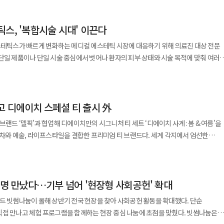
' 캠페인이다. 서울문화재단이 지난 5월
시작한 사업으로, 공연을 보고 곧장 돌아가던 관객을 공연 전후까지 대학로에 머물게
스, '복합시술 시대' 이끈다
앞뒤로 늘려 지역 상권과 문화 가치를 함께 끌어올리겠다는 것이 서울문화재단의
프로그램이 본격 가동됐다. NC문화재단은 이 캠페인에 자사 사업을
스테틱스가 빠르게 변화하는 메디컬 에스테틱 시장에 대응하기 위해 의료진 대상 전문
지원 플랫폼 'STAGE 100'으로 발굴한 작품을 서울문화재단의 공연 전 쇼케이스인
단일 제품이나 단일 시술 중심에서 벗어나 환자의 피부 상태와 시술 목적에 맞춰 여러
 공연을 본 뒤 가볍게 즐길 수 있는 연계 콘텐츠도 함께 논의하기로 했다. 이후 공동
 새로운 트렌드로 자리 잡으면서 임상 현장에서 활용 가능한 전략과 노하우 공유에 나
를 넓힐 계획이다. STAGE 100은 NC문화재단이 주최하고
제다. 봄과 가을 두 차례 열리며, 공연 수익의 70%를 참여 극단에 배분한다.
심포지엄(DEEP Symposium)’을 개최해 양사의 메디컬 에스테틱 제품을 사용하는
장과 제작 기회를 함께 여는 방식이다. 박명진 NC문화재단 이사장은 "양
고 디에이치 스페셜 티 출시 外
 최신 시술 흐름과 임상 경험을 공유했다. DEEP은 ‘Daewoong·DNC
 합쳐지면서 큰 시너지를 낼 것으로 기대한다"며 "특히 대학로 활성화 캠페인처럼
thetic Expert Program’의 약자로 대웅제약과 DNC 에스테틱스가 의료진을 대상으로
랜드 ‘델픽’과 협업해 디에이치만의 시그니처 티 세트 ‘디에이치 사계 : 봄 & 여름’을
질적인 프로그램을 내실 있게 추진하겠다"고 말했다.
과 임상 인사이트를 제공하기 위해 운영하는 전문 교육 프로그램이다. 이번
y: From Skin Quality to Body Contouring(시너지의 미학: 피부결에서 바디
딩한 시그니처 티를 통해 국내 차 문화의 새로운 기준을 제시하며 브랜드 경험을
. 특히 피부 퀄리티 개선부터 상체 라인 관리까지 다양한 임상 상황에서 제품 간
용 사례가 집중적으로 다뤄졌다. 최근 메디컬 에스테틱 시장에서는
로 ‘건강’과 ‘정서적 휴식’을 결합한 차 문화가 다시 주목받고 있는 가운데 이번
는 환자가 늘면서 맞춤형 복합시술 수요가 커지고 있다. 피부 탄력, 피부결, 윤곽, 지
0명 만났다…기부 넘어 '현장형 사회공헌' 확대
 차별화된 브랜드 경험과 고객경험으로 확장하는 계기가 될 것으로 기대를 모은다.
 다양해지면서 하나의 제품이나 시술만으로는 한계가 있다는 판단 때문이다. 첫 번째
 조경 속에서 마주하는 봄과 여름의 정취를 시각적·미각적·후각적으로 풀어낸 것이
드 빗썸나눔이 올해 상반기 전국 현장을 찾아 사회공헌 활동을 확대했다. 단순
원장이 단일 시술에서 복합시술 중심으로 변화하는 시장 흐름과 임상적 배경을
은 단지 내 정원에 피어난 봄꽃과 따스한 햇살을 테마로 개발된 블렌딩 티다. 은은한
 만나고 체험 프로그램을 함께하는 현장 중심 나눔에 초점을 맞췄다. 빗썸나눔은
과 시술 목적을 정확히 파악하고 다양한 제품과 시술 방식을 조합하는 접근이
국적인 리치향을 섬세하게 배합했다. ‘여름’은 무더운 여름날 단지 내 수경시설과