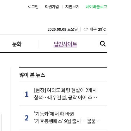
로그인
회원가입
지면보기
네이버블로그
부산 29˚C
대구 29˚C
2026.08.08 토요일
문화
딥인사이트
인천 29˚C
광주 30˚C
대전 30˚C
많이 본 뉴스
울산 28˚C
[현장] 여의도 화랑 현설에 2개사
1
참석…대우건설, 공작 이어 추가
강릉 22˚C
거점 확보하나
'기동카'에서 확 바뀐
2
제주 29˚C
'기후동행패스' 9월 출시… 불붙은
카드사 경쟁