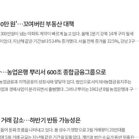
장애인, 복지 사각지대 이웃을 대상으로 30여 차례 나눔 활동을 진행했다고 밝혔다. 누적
을 모티브로 삼았다. 레몬그라스에 시원한 멘톨 성분의 페퍼민트를 블렌딩해
집업, 에코백, 다이어리, 텀블러 등 생활 후원물품과 연탄 3000장, 이불 세트 등을
남본점 원장은 라이브 시연을 통해 실제 시술 과정과 부위별 적용 전략을 공유했다.
향미를 느낄 수 있도록 기획됐다. 현대건설 관계자는 “‘디에이치 사계 :
가장 눈에 띈다. 빗썸나눔은 꿈나무마을
계와 주요 고려사항을 확인하며 현장에서 적용 가능한 노하우를 논의했다. 피부
험하는 계절과 일상의 감성을 오감으로 기억하게 만드는 시그니처 콘텐츠”라며 “다양한
00만 원'…꼬여버린 부동산 대책
 신명아이마루 아이들과 겨울철 스키와 물놀이, 놀이공원 나들이를 진행했다. 봄부터는
 보툴리눔 톡신 제제 ‘나보타’를 활용한 복합시술 전략이 소개됐다. 나보타 기반
 디에이치만의 하이엔드 라이프스타일을 오감으로 전하는 고객경험 마케팅을 확대해
나무마을 파란꿈터, 혜명메이빌, 명진들꽃사랑마을, 삼동보이스타운 등을 찾아 바비
중심의 리프팅과 윤곽 개선을 목표로 하며 ‘나보글로우’는 진피층 중심으로 피부결과
300만원이 넘는 아파트 계약이 빠르게 늘고 있다. 올해 1분기 강북 14개 구의 월세
생술,
이다. 의료진은 환자의 피부 상태와 개선 목표에 따라 두 시술법을 조합하는 전략을
이었다. 지난해 같은 기간보다 53.4% 증가했다. 서울 전체 증가율 32.5%, 강남 3구
 민간참여 공공주택 건설사업’의 우선협상대상자로 선정됐다고 10일 밝혔다. 이번
 배움 요소를 더했다. 여아 시설에는 네일아트와 비즈팔찌 체험을, 남아 시설에는 호신술
. 마포·용산·성동을 제외한 강북 11개 구에서도 같은 가격대 월세 계약이 1년 새
한 입지적 강점과 차별화된 특화 설계를 바탕으로 추진된다. 총 사업비는 4382억
원도 이어졌다. 설을 앞두고 창신동쪽방촌 주민
 피부 탄력 관리라는 서로 다른 목표를 동시에 고려하는 방식으로 보다 입체적인 바
 갖고 사업을 주관한다. 단지에는 금호건설의 주거 브랜드인 ‘아테라(ARTERA)’를
. 3·1절에는 종로노인종합복지관 어르신 600명과 태극기를 나눴다. 보훈원
겹친 거래도 적지 않다. 그럼에도 강남 고가 주거지의 특수한 가격대로 여겨졌던 월세
·체험 프로그램과 서울 중구 독거 어르신 60명을 위한 생신잔치도 열었다. 장애인
 높이기 위한 시술 설계 방향 등에 대해 의견을 나눴다. 장효승 피어봄의원
사…농업은행 뿌리서 600조 종합금융그룹으로
구까지 퍼지고 있다는 사실은 다른 의미를 갖는다. 서울 임대차 시장의 상단이
대 규모의 주거단지를 건립하는 프로젝트다. A-72블록은 11개 동 773세대, A-73블록은
낮추는 활동에 집중했다. 장애인의 날에는 부천혜림원과 특수학교를 찾아 학생과
 고민은 피부결이나 탄력, 윤곽, 지방 등 하나의 영역에만 국한되지 않는 경우가
켠 모습이다. 6월 둘째 주 서울
는 12월 착공해 2029년 7월 준공 예정이다. 단지 쾌적성을 높이기 위해 전
농업금융과 지역금융의 성장사와 맞닿아 있다. 법인으로서의 NH농협금융지주는
이 걷기대회에서는 빗썸 임직원들이 시각장애인 참가자와 1대1로 매칭돼 4km 구간을
나보타와 브이올렛 등 각 제품이 다양한 개선 과정에서 어떤 역할을 할 수 있는지 임상
기록했다. 전세난이 극심했던 2021년 2월 이후 약 5년 반 만의 최고치다. 수급지수
을 극대화했다. 에너지 절감 및 편의성을 고려해 원격으로 집안 온도, 조명 등을
사업과 경제사업이 분리되면서 출범했다. 그러나 뿌리는 1961년 8월 농업은행과 구
 안면부뿐 아니라
룬 상태를 뜻한다. 122.5라는 숫자는 전세를 구하려는 사람이 매물을 내놓는 사람보다
 중앙라운지와 개인별 학습공간, 다인학습공간
거슬러 올라간다. 1960년대 한국 경제에서 농업은 국민 생계와
함께하는 체험형 프로그램을 진행했다. 3월에는 동두천 에너지 취약계층 가구에 연탄
확장하고 복합시술의 새로운 가능성을 공유하는 자리였다”며 “의료진과 최신 트렌드
용할 수 있는 복합문화 커뮤니티가 조성된다. A-73블록에는 다목적 체육관을 중심으
 그러나 제도권 금융은 도시와 기업에 가까웠고, 농민의 금융 접근성은 제한적이었다
는 다문화가정의 지역사회 적응을 돕기 위한 김장나눔 봉사도 진행했다. 올해는 활동
현승 DNC 에스테틱스 대표이사도 “메디컬 에스테틱
밀려난다. 보증금을 더 마련할 여력이 없는 사람은 매달 나가는 돈을 늘릴 수밖에
주민의 건강하고 활기찬 일상을 지원할 계획이다. 단지가 위치한
작됐다. 영농자금과 생활자금을 공급하고, 농민의 저축을 모으고, 농산물 유통과
난 3월 제주 동제주종합사회복지관에서 제주 지역 첫 사회공헌 프로그램을 진행했다.
 맞춤형 복합시술 중심으로 빠르게 발전하고 있다”며 “제품 공급을 넘어 의료진
 옮긴 세입자가 늘면 월세 공급도 빠르게 줄어든다. 집주인은 수요가 몰리는 만큼
가 인접해 배후 수요가 풍부하다. 향후 삼성전자 캠퍼스 인근에
차 거래 감소…하반기 반등 가능성은
의 역할이었다. 농협금융의 DNA는 그래서 일반 금융그룹과
‘빗썸나눔 사회공헌 자원봉사단’ 1기도 출범했다. 대학생 봉사단은 기획부터 실행까지
해 보다 안전하고 효과적인 시술 환경 조성에 기여하겠다”고 설명했다.
는 세입자는 더 비싼 조건을 감수한다. 서울 강북의 월세 300만원 계약 증가는 이런
돼 있다.아울러 주변 함박산 중앙공원을 이용할 수 있으며 추가로 역사공원과
않는 공공성, 대도시보다 농촌과 지역에 먼저 뿌리내린 현장성, 고객을 단순한 예금자
장애인
 들어 둔화 흐름을 나타내고 있다. 봄 성수기 영향으로 3월 거래량이 20만대를
근에는 평택시와 학교 설립 합의각서를 체결한 국제학교 애니 라이트 스쿨이 2030년
 일원으로 보는 협동조합 정신이 출발점이었다. ◆농업금융에서
수상을 받았다. 보훈문화, 아동, 장애인 복지 등 여러 분야에서 총 6차례 주요 기관
 5월 거래 규모는 지난해 같은 기간을 밑돌았다. 개인과 법인 수요가 동반 위축된
%를 넘었다. 최근에는 절반 가까이가 기존 계약을 연장하는 방식으로 이뤄지고 있다.
철학을 담아 교육, 문화,