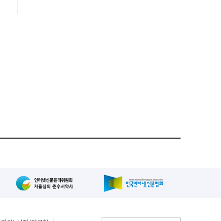
이
간
에
원
계
는
의