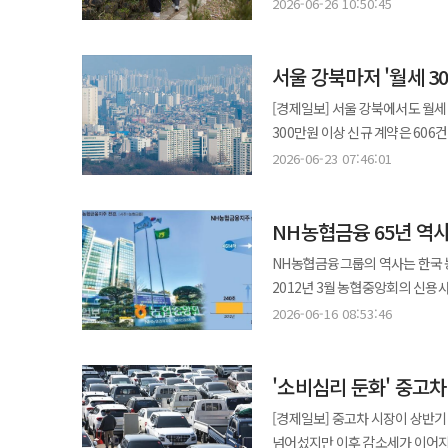
2026년 상반기 아동, 어르신, 
중요하다고 강조했다. 이어 김영준 비올라셀성형외과 원장은 이론 강연을 통해 복합시술의 원리와 접근 방법을
2026-06-26 10:50:45
티하우스에서 즐기는 청명한 휴식
지원 인원은 5000여 명이다. 후드
설명했으며 장효승 피어봄의원 강
청량감을 선사한다. 냉침 시에는 또 다른 매력의 
포함해 총 7억5000만원 상당의 물품을 지원했다. 아동양육시설과의 동행이 
의료진들은 생중계를 통해 시술 단
봄 & 여름’은 디에이치에서 경
서울 강북마저 '월세 3
초록꿈터, 동광모자원, 성애원,
퀄리티 개선 세션에서는 대웅제약의
분야의 브랜드와의 협업을 통해
아동푸른센터, 꿈을키우는집, 꿈
시술법인 ‘나보리프트’는 근육층 
[경제일보] 서울 강북에서도 월세 
나갈 것”이라고 말했다. 금호건설, 4382억 규모 ‘평택 고덕 A72·73블록’ 민참사업 우선협상대상자 선정 금호건설은
파티와 체험 프로그램을 운영했다. 프로그램도 단순 나들이에 그치지 않았다. 드론 교육, 어린이 안전교육, 심폐소
피부톤, 모공 개선을 위한 접근법
300만원 이상 신규 계약은 606건
‘평택고덕 A-72블록·A-73블록
화재 대피 훈련, 호신술 강의 등
공유했다. 상체 컨투어링 세션에서는 DCA 지방파괴주사제 ‘브이올렛’과 에너지 기반 장비 ‘온다’를 활용한 복합
증가율 21.2%보다 훨씬 가파르다
사업은 삼성전자 평택캠퍼스에 인접
2026-06-23 07:46:01
강의를 마련하는 등 시설 특성에 맞춘 활동도 진행했다. 어르신 지
접근법이 소개됐다. 지방층 개선과
79.5% 늘었다. 월세 300만원이 서울 세입자의 일반적 부담이라고 말할 수는 없다. 신축 대단지의 넓은 면적, 낮은
규모며 금호건설이 51%의 지분을
150명에게 명절 음식을 대접했다
라인 개선 전략을 제시했다. 행사 마지막에는 패널 디스커션이 진행됐다. 참석 의료진과 연자들은 복합시술의 임상적
보증금, 학군과 직주근접 수요가 
적용한다. 이 사업은 경기도 평택시 고덕국제신도시 A-72블록, A-73블록 일원에 17개 동, 지하 1층~지상 20층,
국가유공자 어르신을 위한 전통 간식
효과와 부위별 접근 방식, 환자 만족도를
NH농협금융 65년 역
동대문·성북·은평·노원·도봉·강북
전용면적 74~84㎡, 총 1295세
복지 분야에서는 사회적 장벽을 
강남본점 대표원장은 “실제 환자의
넓어지고, 그 속도가 빨라지고 있다는 경고다. 전세 시장은 이미 경고음을 넘어 비상등을 
6개 동 522세대로 구성된다. 양 단지 모두 오
NH농협금융그룹의 역사는 한국 
교사를 격려했다. 동대문구 거북
많다”며 “이번 심포지엄을 통해 
아파트 전세수급지수는 122.5를 
세대 남향 위주 배치로 채광 효율
2012년 3월 농협중앙회의 신용
함께 걸었다. 복지 사각지대 지원도 넓혔다. 출산을 앞둔 임산부 시설 산모들에게 영종도 힐링 여행을 지원했고 한부모
경험을 기반으로 공유했다”고 말했다. 윤준수 대웅제약 나보타사업본부장은 “이번 DEEP 심포지엄은
100은 수요와 공급이 균형을 이
조절하는 스마트 IoT 주거 플랫폼 시스템도 적용된다. A-72블록에는
농업협동조합이 통합되며 만들어진 종합농협 체제까지 
가정 시설에서는 엄마와 아이가 
2026-06-16 08:53:46
상체 컨투어링까지 시술 영역을 
훨씬 많다는 뜻이다. 월세 시장도 같은 방향으로 움직이고 있다. 서울 월세수급지수는 지난 5월 114.8까지 올랐다.
등을 갖춰 아이와 가족이 함께 이
식량안보를 떠받치는 기반이었다.
3000장과 이불을 전달했다. 최근에
현장 중심의 임상 정보를 지속적으로 나누겠다”고 강조했다. 유
전세가 귀해지면 세입자는 월세로 
한 웰니스 복합 커뮤니티를 조성해 입
농협 신용사업은 이 빈틈에서 시
반경도 넓어졌다. 빗썸나눔은 지
시장은 환자의 다양한 요구에 맞춘
없다. 전세를 구하지 못해 월세로
고덕국제신도시는 다수의 산업단지
'소비심리 둔화' 중고
구매사업을 금융으로 뒷받침하는 것이 초기 농협 금융
같은 달 전국 대학생을 대상으로 
교육과 임상 인사이트 제공을 통
월세를 올리고, 새로 이사해야 하
고덕R&D테크노밸리 조성도 예정
다르다. 수익성만으로 설명되지 
직접 참여하는 방식으로 운영된다. 대외 평가도 이어졌다. 빗썸나눔은 지난 4월 ‘2026 동행서울 누리축제’에서 
[경제일보] 중고차 시장이 상반기
흐름의 한 장면이다. 더 큰 문제는 시장에 나와야 할 전세 매물마저 줄고 있다는 점이다. 올해 들어 서울 아파트 전월세
문화공원 조성도 예정돼 있다. 인
차주가 아니라 조합원과 지역 공동체의
복지 증진 공로로 서울시장 표창 우
넘어섰지만 이후 감소세가 이어지며
거래 가운데 갱신계약 비중은 45
개교를 목표로 캠퍼스 조성을 추진 중이다. 금호건설 관계자는 “아테라만의 고유한 브랜드 