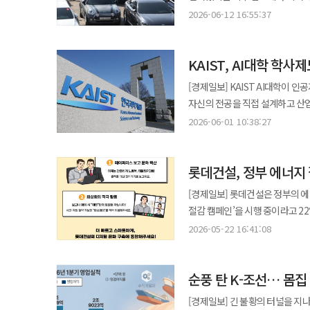
생활금융으로…전국망이 만든 기초체력 1961년 농업은행과 구 농협이 통합되면서 농협은 
표창도 받았다고 회사 측은 설명했다. 빗썸나눔 관계자는 “현장의 목소리에 귀 기울이며 도움이 필요한
가운데 소비 심리 회복과 차량 교체 수요 
세입자가 굳이 이사하지 않으려는 
2026-06-12 16:55:37
건강이 공존하는 복합 라이프 플
농업 생산, 유통, 구매, 지도, 공제 기능을 함께 수
화합할 수 있는 환경을 만드는 데
연구소에 따르면, 올해 5월 중고차 
있기 때문이다. 계약갱신이 늘었다는 사실 자체를 문제 삼을 일은 아니다. 세입자가 주거 안정을 누릴 수 있도록
노하우를 바탕으로 지역을 대표하는 랜드마크 단지
도시의 대형 은행 점포가 닿지 않는
나눔 생태계를 만들어 가겠다”고 말했다. 한편 가상자산 업계의 사회공헌은 시장 신뢰와도 연
(18만855대) 대비 5.8% 감소했
계약갱신청구권을 도입한 취지는 
열효율 향상 도모 한국토지주택공사(LH)는 한국지역난방공사(KDHC)와 ‘공공임대주택 열효율 향상 및 에너지 절감을
수확과 출하대금, 겨울에는 생활자금과 다음 해 
기부 규모를 앞세우는 데서 그치
KAIST, AI대학 학
올해 월별 거래 흐름을 보면 시장 둔화
외면해서는 안 된다. 갱신으로 묶
위한 업무협약(MOU)’을 체결했다고 10일 밝혔다. 이번 협약은 한국
변곡점이었다. 농협중앙회, 축협
빗썸나눔의 과제는 상반기 활동의
19만3388대, 5월 17만409
사람에게 집중된다. 결혼, 출산, 
(EERS) 지원사업과 연계해 공
[경제일보] KAIST AI대학이 인
만들어졌다. 이는 농협 금융의 고
연속 감소했다. 3월과 비교하면 5월 거래량은 
선택하게 된다. 입주 물량 전망도 세입자에게 넉넉한 답을 주지 못한다. 한국부동산원과 부동산R114의 공동 추계에
추진하고자 마련됐다. 협약에 따라 양 기관은 한국지역난방공사가 열을 공급하는 LH 관리 공공임대주택 단지를
자신의 전공을 직접 설계하고 산업
식품, 유통, 지역경제와 연결된 종합 금융 수
경쟁 심화가 꼽힌다. 최근 완성차
따르면 서울 공동주택 입주 예정 물
대상으로 ‘열효율 향상 지원사업’
과학기술정보통신부와 KAIST는 1일
4514억에서 시작한 그룹화 결정적 전환점은 2012년이었다. 농협중앙회의 신용사업과 경제사업이 분리되면서
2026-06-01 10:38:27
프로모션을 강화하면서 일부 소비
재건축·재개발 이주 수요까지 계속
설치된 노후 열공급 시설을 개선하
방향을 논의했다. 행사에는 배경훈 
NH농협금융지주가 공식 출범했다
가격 차이가 줄어든 점도 영향을 미친 것으로 평가된다. 소비 심리 
줄어든다. 이 상황에서 전세와 월세가 
대상단지 선정 등 절차를 이어갈 계획이다. 이와 더불어 에너지 절약 인식 제고를 위한 공동
KAIST AI대학은 올해 봄학기부
체제에서 금융은 농업·경제사업을
주택과 달리 구매를 미루기 쉬운 
가계부채를 잡겠다며 대출 규제를
효율 향상을 위한 다양한 협력사업도 지속 발굴할 방침이다. 조
롯데건설, 정부 에너지 
독창적인 질문을 바탕으로 지식을 
아우르는 독립 금융그룹으로 경쟁력을 증명해야 했다. 출범 당시 체급은 
나타난다. 개인 거래는 13만4943대로 전월 대비 10.5%, 법인·사업자 거래는 8764대로 15.8% 감소했다. 자가용 거래
구입 대출을 받은 사람에게 전입
효율을 높여 주거비용 부담을 낮
인프라, AI+X 융합, AI 미래 설계를
약 240조원, 연결 당기순이익은
[경제일보] 롯데건설은 정부의 에
역시 14만2337대로 전월 대비 10.8% 줄었다. 연료별로는 시장 구조 변화
낮추고, 주택 매매·임대사업자 대
탄소중립 실현을 위한 다양한 협
과기정통부 장관은 ‘대한민국의 미
포트폴리오는 지금처럼 두텁지 않았다. 이후 NH농협금융은 NH농협은행을 중심으로 NH투자증
절감 캠페인’을 시행 중이라고 22일 밝혔다. 지난 3월 30일부터 본사를 포함한 모든 현장
8만2734대로 전년 동월 대비 6.2
종료됐다. 과열된 매매시장을 그대로 둘 수 없다는 정부 판단에는 일리가 있다. 서울 집값이 다시 불안해지는 국면에서
요소로 유연성, 개방성, 공존을 
NH농협손해보험, NH-Amund
차량 5부제와 화상회의 등을 통해
전기차는 57.1% 증가했다. 다만
2026-05-22 16:41:08
가계부채를 더 늘려서는 안 된다는
해결하고 글로벌 생태계와 연결되
특히 2014년 우리투자증권 인수
차량 5부제를 실시하고 있다. 장애
영향에서는 벗어나지 못했다. 연령별 거래 흐름에서는 20대가 유일한 예외였다. 5월 20대 중고차 거래는 1만6656대로
사고파는 시장과 전세·월세 시장은
이날 행사에서는 KAIST AI대
더해지면서 농협금융은 자본시장 역량을 확보했다. ◆순익 5.6배·자산 2
최소화했다. 또한 ‘디지털 문화 정착 캠페인’을 병행해 페이퍼리스 문화를 정착시키고 화상회의를 적극 활용해 유류비
전년 동월 대비 29.0% 증가했다. 반면
대출 규제가 기존 세입자가 살고 
교수와 조경현 뉴욕대 교수가 참여
성장은 숫자로 보면 더 분명하다. 
순풍 탄 K-조선… 몸집
절감을 도모하고 있다. 그 일환으로
감소했다. 20대 거래 증가의 배경으로는 신차 가격 상승이 꼽힌다. 사회 초년생과 첫차 구매 수요가 상대적으로 가격
공급에는 어떤 변화가 생기는지까지 함께 살펴야 한다. 정부 대책이 월
SK텔레콤, 업스테이지, NC AI, 
늘었다. 단순 비교하면 13년 만에 
회의로 진행했다. 이와 함께 일상 속 에너지 절감 문화 확산을 위해 △절전 및 대기전력 차단 △조명 운영 효율화△계단
부담이 낮은 중고차 시장으로 유입되고 있다는 것이다. 실제 5월 국산 중
서울의 월세 부담은 공급 부족, 입
[경제일보] 긴 불황의 터널을 지
AI대학은 지난해 12월 설립 이후
602조8000억원으로 불어났다. 규모는 약 2.5배 커졌다. 이는 단