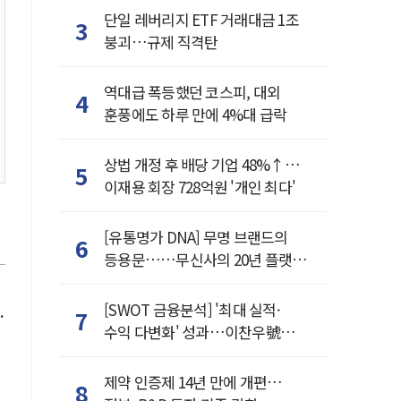
단일 레버리지 ETF 거래대금 1조
3
붕괴…규제 직격탄
역대급 폭등했던 코스피, 대외
4
훈풍에도 하루 만에 4%대 급락
상법 개정 후 배당 기업 48%↑…
5
이재용 회장 728억원 '개인 최다'
[유통명가 DNA] 무명 브랜드의
6
등용문……무신사의 20년 플랫폼
혁명
[SWOT 금융분석] '최대 실적·
7
수익 다변화' 성과…이찬우號
농협금융, 임기 말년 성장 박차
제약 인증제 14년 만에 개편…
8