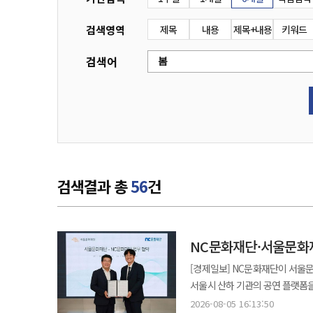
검색영역
제목
내용
제목+내용
키워드
검색어
검색결과 총
56
건
NC문화재단·서울문화재
무대에
[경제일보] NC문화재단이 서울
서울시 산하 기관의 공연 플랫폼을 잇는 구조다. NC문화재단은 서울문화재단과
업무협약을 맺었다고 5일 밝혔다.
2026-08-05 16:13:50