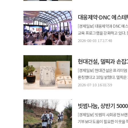
취지다. 두 기관은 모두 대학로에 자리 잡고 있다. 협력의 첫 자리는 '대-락(樂)로
서울연극센터에서 간담회를 열며 
대웅제약·DNC 에스테틱
하자는 구상이다. 관람 시간을 
설명이다. 8월부터 '제철연극'과 '애프터시어터' 
[경제일보] 대웅제약과 DNC 에
얹는다. 하반기에는 청년 예술인 
교육 프로그램을 강화하고 있다. 
제철연극 무대에 올린다. 관람객이
솔루션을 결합하는 ‘복합시술’이
2026-08-03 17:17:48
프로젝트와 공연 교류, 예술가 네트워크 협력으로 범위
것이다. 3일 업계에 따르면 대웅제약과 DNC 에스테틱스는 지난 1일 서울 앰배서더 풀만 호텔에서 의료진 대상 메디컬
한국문화예술위원회가 협력하는 연극
에스테틱 전문 교육 프로그램 ‘딥 
무대에 설 자리가 부족한 청년 창작자에게 공연
현대건설, 델픽과 손잡
의료진과 분야별 전문가 등 100여 명이 참석해
기관의 문화예술 전문성과 자원이
Aesthetics Medical-AEs
[경제일보] 현대건설은 프리미엄 브
지역 사회에 활력을 불어넣는 실
메디컬 에스테틱 분야의 최신 지견
론칭했다고 10일 밝혔다. 델픽은 차와 예술, 라이프스타일을 결합한 프리미엄 티 브랜드다. 세계 각지에서 엄선한
심포지엄은 ‘The Art of Synerg
고품질 원재료를 독창적으로 블랜
2026-07-10 16:01:59
컨투어링까지)’를 주제로 진행됐다
확대해 나가고 있다. 현대건설은 이번 시그니처 티를 통해 디에이치 단지 내에서 누리는 사계절과 정서적 여유를
시너지를 극대화하는 복합시술 전략과 실제 적
담아냈다. 특히 젊은 세대를 중심으
자연스럽고 균형 잡힌 결과를 원하
빗썸나눔, 상반기 500
시그니처 티 론칭은 디에이치만의
감소 등 환자가 원하는 개선 영역이
시그니처 티는 디에이치 단지 내
[경제일보] 빗썸의 사회공헌 브랜
세션에서는 이종훈 리즈벨클리닉 
특징이다. ‘디에이치 사계 : 봄’
기부보다 도움이 필요한 이웃을 직접
소개했다. 이 원장은 환자의 고민
캐모마일을 베이스로 달콤하고 이