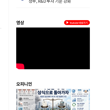
정부, R&D 투자 기준 강화
영상
Youtube 바로가기
선
오피니언
방