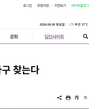
로그인
회원가입
지면보기
네이버블로그
부산 27˚C
대구 25˚C
2026.08.08 토요일
문화
딥인사이트
인천 28˚C
광주 27˚C
대전 25˚C
파구 찾는다
울산 25˚C
강릉 26˚C
제주 28˚C