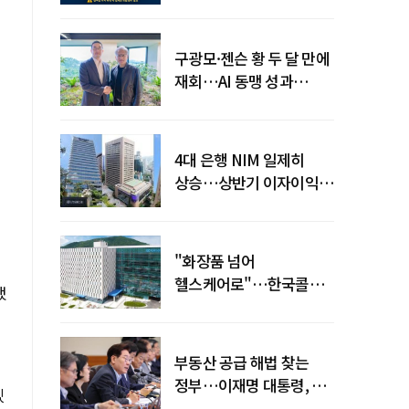
전력망' 리스크 확산
구광모·젠슨 황 두 달 만에
재회…AI 동맹 성과
가시화될까
4대 은행 NIM 일제히
상승…상반기 이자이익
19조 육박
"화장품 넘어
헬스케어로"…한국콜마,
했
제약·바이오 축으로 몸집
키운다
부동산 공급 해법 찾는
정부…이재명 대통령, 2차
겠
점검회의 주재