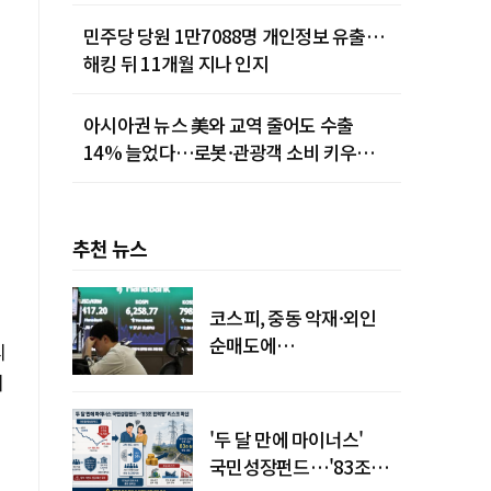
민주당 당원 1만7088명 개인정보 유출…
해킹 뒤 11개월 지나 인지
아시아권 뉴스 美와 교역 줄어도 수출
14% 늘었다…로봇·관광객 소비 키우는
중국
추천 뉴스
코스피, 중동 악재·외인
순매도에
리
하락…"하이닉스 또
리
급락"
'두 달 만에 마이너스'
국민성장펀드…'83조