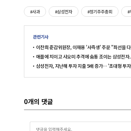
#사과
#삼성전자
#정기주주총회
#
관련기사
이찬희 준감위원장, 이재용 '사즉생' 주문 "최선을 
애플에 치이고 샤오미 추격에 숨통 조이는 삼성전자..
삼성전자, 지난해 투자 지출 5배 증가… '초대형 투자
0
개의 댓글