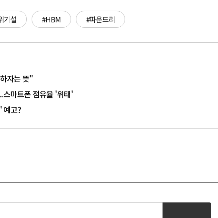
위기설
#HBM
#파운드리
다하자는 뜻"
.스마트폰 점유율 '위태'
' 예고?