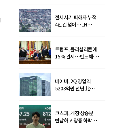
전세사기 피해자 누적
화
4만건 넘어…LH
피해주택 매입도 1만호
돌파
트럼프, 폴리실리콘에
15% 관세…반도체·
태양광 공급망 재편 신호
네이버, 2Q 영업익
5203억원 전년 比
0.2%↓…영업익
주춤에도 성장동력 키운다
코스피, 개장 상승분
반납하고 장중 하락
전환…중동 리스크·美