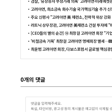
검찰, '유상증자 부정거래 의혹' 고려아연·미래에셋
고려아연, 희소금속 회수기술 국가핵심기술 추가 신
주요 신평사 "고려아연 美 제련소, 전략적 위상 강화
러트닉 상무장관, 고려아연 美제련소 건설 투자에 "
[CEO들의 별의 순간] ⑱ 최창걸 고려아연 회장 "
'비철금속 거목' 최창걸 고려아연 명예회장 별세…韓
최윤범 고려아연 회장, 다보스포럼서 글로벌 핵심광물
0
개의 댓글