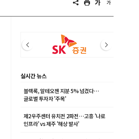
실시간 뉴스
블랙록, 알테오젠 지분 5% 넘겼다…
글로벌 투자자 '주목'
제2우주센터 유치전 2파전…고흥 '나로
인프라' vs 제주 '해상 발사'