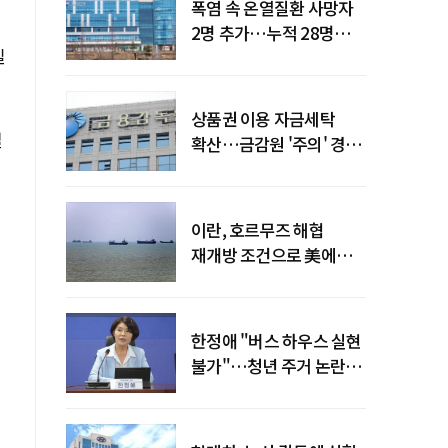
폭염 속 온열질환 사망자
2명 추가…누적 28명으로
일
늘어
상품권 이용 자금세탁
절
확산…금감원 '주의' 경보
발령
이란, 호르무즈 해협
재개방 조건으로 美에
병력 철수·배상 요구
한정애 "버스 하우스 실현
불가"…청년 주거 논란
진화