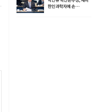
한인과학자에 손
내밀었다…AI·우주·양자
공동연구 확대