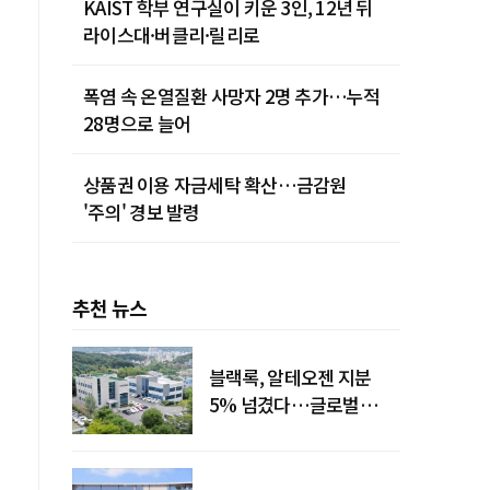
KAIST 학부 연구실이 키운 3인, 12년 뒤
라이스대·버클리·릴리로
폭염 속 온열질환 사망자 2명 추가…누적
28명으로 늘어
상품권 이용 자금세탁 확산…금감원
'주의' 경보 발령
추천 뉴스
블랙록, 알테오젠 지분
5% 넘겼다…글로벌
투자자 '주목'