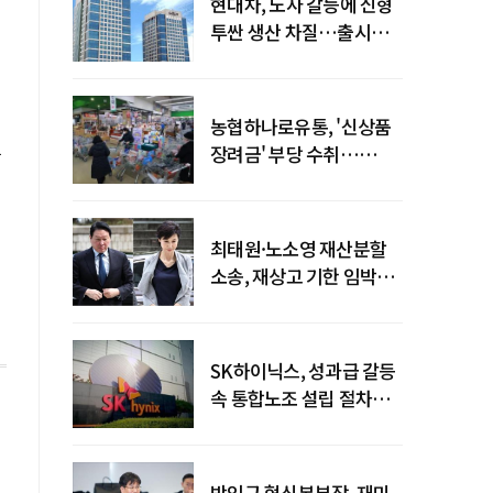
현대차, 노사 갈등에 신형
투싼 생산 차질…출시
일정 영향 가능성↑
농협하나로유통, '신상품
을
장려금' 부당 수취…
공정위 과징금
4억6200만원
최태원·노소영 재산분할
소송, 재상고 기한 임박…
이번주 결론 갈림길
SK하이닉스, 성과급 갈등
속 통합노조 설립 절차
착수
박인규 혁신본부장, 재미