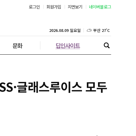
로그인
회원가입
지면보기
네이버블로그
부산 27˚C
대구 26˚C
2026.08.09 일요일
문화
딥인사이트
인천 26˚C
광주 26˚C
대전 25˚C
ISS·글래스루이스 모두
울산 25˚C
강릉 22˚C
제주 27˚C