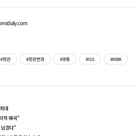
omidialy.com
#정관
#정관변경
#영풍
#ISS
#MBK
 최대
악의적 왜곡"
 남겼다"