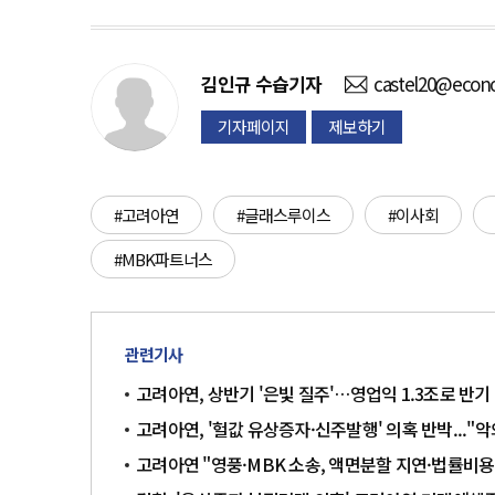
김인규
수습기자
castel20@econ
기자페이지
제보하기
#고려아연
#글래스루이스
#이사회
#MBK파트너스
관련기사
고려아연, 상반기 '은빛 질주'…영업익 1.3조로 반기
고려아연, '헐값 유상증자·신주발행' 의혹 반박..."
고려아연 "영풍·MBK 소송, 액면분할 지연·법률비용