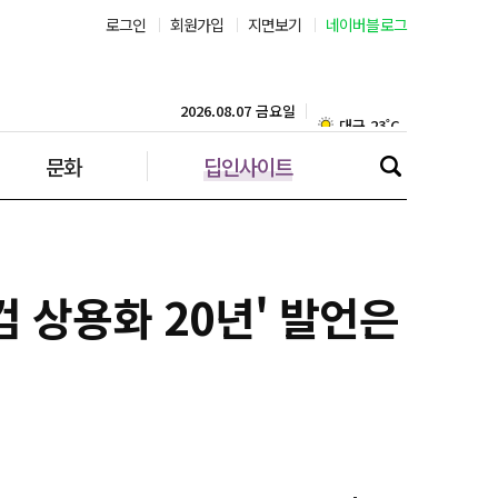
로그인
회원가입
지면보기
네이버블로그
부산 26˚C
대구 23˚C
2026.08.07 금요일
문화
딥인사이트
인천 28˚C
광주 25˚C
대전 25˚C
 상용화 20년' 발언은
울산 23˚C
강릉 24˚C
제주 28˚C