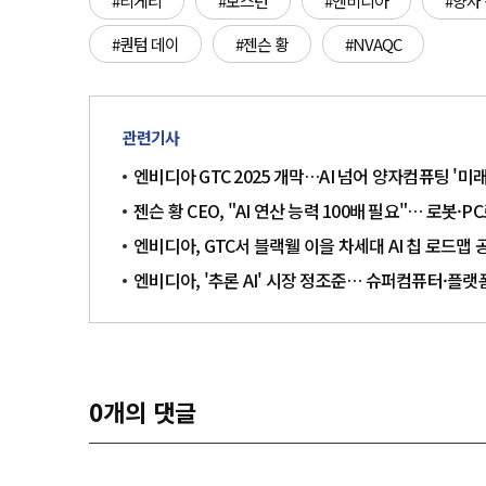
#리게티
#보스턴
#엔비디아
#양자
#퀀텀 데이
#젠슨 황
#NVAQC
관련기사
엔비디아 GTC 2025 개막…AI 넘어 양자컴퓨팅 '미래
젠슨 황 CEO, "AI 연산 능력 100배 필요"… 로봇·PC
엔비디아, GTC서 블랙웰 이을 차세대 AI 칩 로드맵 
엔비디아, '추론 AI' 시장 정조준… 슈퍼컴퓨터·플
0
개의 댓글