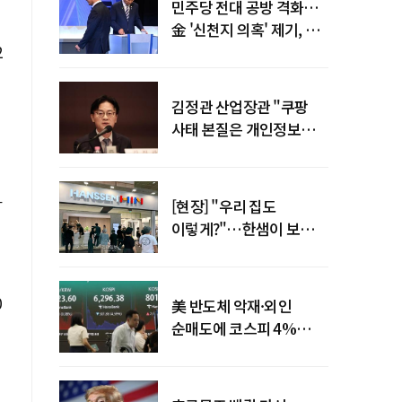
민주당 전대 공방 격화…
金 '신천지 의혹' 제기, 鄭
2
"증거부터 내놔라"
김정관 산업장관 "쿠팡
사태 본질은 개인정보
유출…한미동맹 흔들
사안 아냐"
라
[현장] "우리 집도
이렇게?"…한샘이 보여준
프리미엄 리모델링의 미래
0
美 반도체 악재·외인
순매도에 코스피 4%
급락…반면 코스닥 800선
탈환