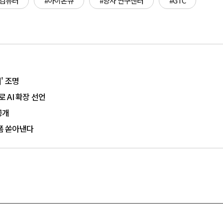
 컴퓨터
#아이온큐
#양자 연구센터
#GTC
' 조명
로 AI 확장 선언
공개
랫폼 쏟아낸다