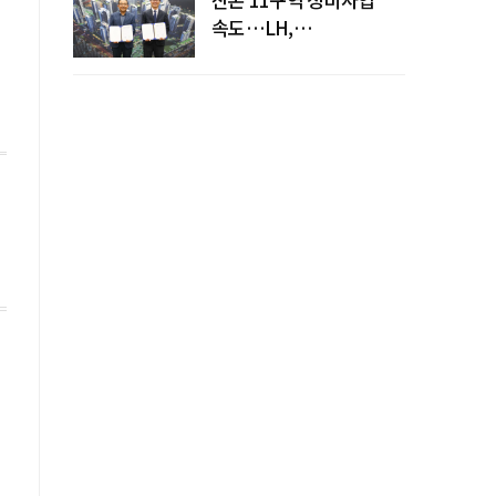
속도…LH,
주민대표회의와
사업시행약정 체결