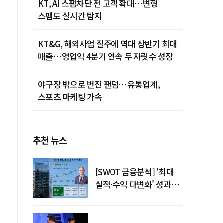
KT, AI 스팸차단 전 고객 확대…변형
스팸도 실시간 탐지
KT&G, 해외사업 질주에 역대 상반기 최대
매출…영업익 4분기 연속 두 자릿수 성장
야구장 밖으로 번진 팬덤…유통업계,
스포츠 마케팅 가속
추천 뉴스
[SWOT 금융분석] '최대
실적·수익 다변화' 성과…
이찬우號 농협금융, 임기
말년 성장 박차