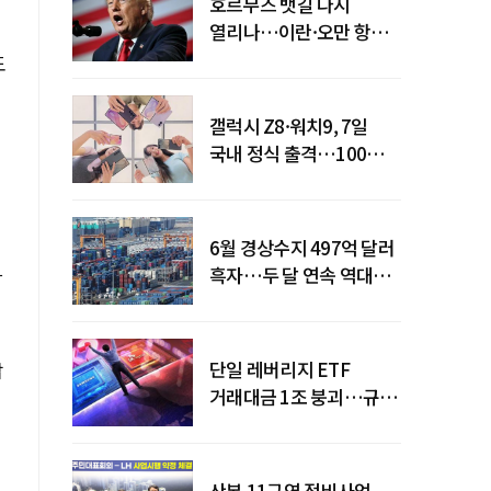
호르무즈 뱃길 다시
열리나…이란·오만 항로
합의
도
갤럭시 Z8·워치9, 7일
국내 정식 출격…100개국
순차 출시
6월 경상수지 497억 달러
흑자…두 달 연속 역대
강
최대
단일 레버리지 ETF
감
거래대금 1조 붕괴…규제
직격탄
산본 11구역 정비사업