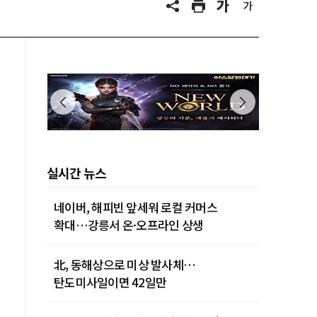
실시간 뉴스
네이버, 해피빈 앞세워 로컬 커머스
확대…강릉서 온·오프라인 상생
北, 동해상으로 미상 발사체…
탄도미사일이면 42일만