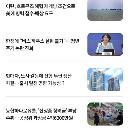
이란, 호르무즈 해협 재개방 조건으로
美에 병력 철수·배상 요구
한정애 "버스 하우스 실현 불가"…청년
주거 논란 진화
현대차, 노사 갈등에 신형 투싼 생산
차질…출시 일정 영향 가능성↑
농협하나로유통, '신상품 장려금' 부당
수취…공정위 과징금 4억6200만원