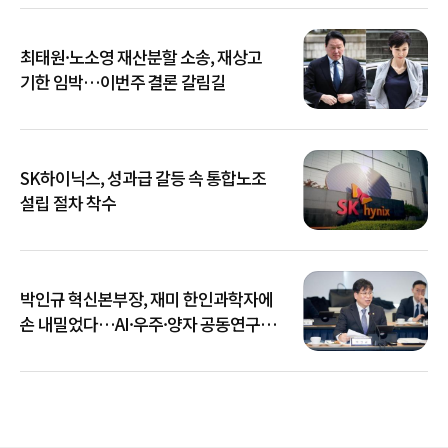
최태원·노소영 재산분할 소송, 재상고
기한 임박…이번주 결론 갈림길
SK하이닉스, 성과급 갈등 속 통합노조
설립 절차 착수
박인규 혁신본부장, 재미 한인과학자에
손 내밀었다…AI·우주·양자 공동연구
확대