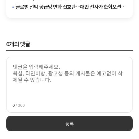
6척 건조
글로벌 선박 공급망 변화 신호탄…대만 선사가 한화오션
택한 이유
0
개의 댓글
0
/ 300
등록