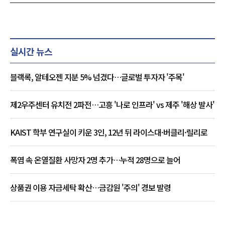
실시간 뉴스
블랙록, 알테오젠 지분 5% 넘겼다…글로벌 투자자 '주목'
제2우주센터 유치전 2파전…고흥 '나로 인프라' vs 제주 '해상 발사'
KAIST 학부 연구실이 키운 3인, 12년 뒤 라이스대·버클리·릴리로
폭염 속 온열질환 사망자 2명 추가…누적 28명으로 늘어
상품권 이용 자금세탁 확산…금감원 '주의' 경보 발령