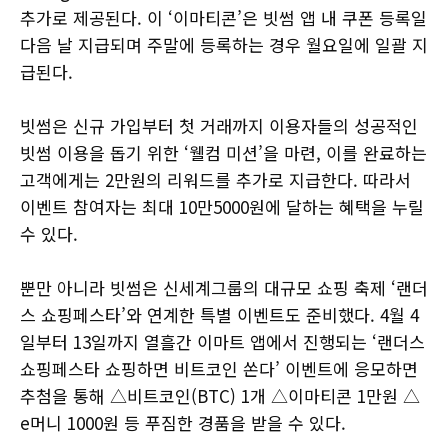
추가로 제공된다. 이 ‘이마티콘’은 빗썸 앱 내 쿠폰 등록일
다음 날 지급되며 주말에 등록하는 경우 월요일에 일괄 지
급된다.
빗썸은 신규 가입부터 첫 거래까지 이용자들의 성공적인
빗썸 이용을 돕기 위한 ‘웰컴 미션’을 마련, 이를 완료하는
고객에게는 2만원의 리워드를 추가로 지급한다. 따라서
이벤트 참여자는 최대 10만5000원에 달하는 혜택을 누릴
수 있다.
뿐만 아니라 빗썸은 신세계그룹의 대규모 쇼핑 축제 ‘랜더
스 쇼핑페스타’와 연계한 특별 이벤트도 준비했다. 4월 4
일부터 13일까지 열흘간 이마트 앱에서 진행되는 ‘랜더스
쇼핑페스타 쇼핑하면 비트코인 쏜다’ 이벤트에 응모하면
추첨을 통해 △비트코인(BTC) 1개 △이마티콘 1만원 △
e머니 1000원 등 푸짐한 경품을 받을 수 있다.