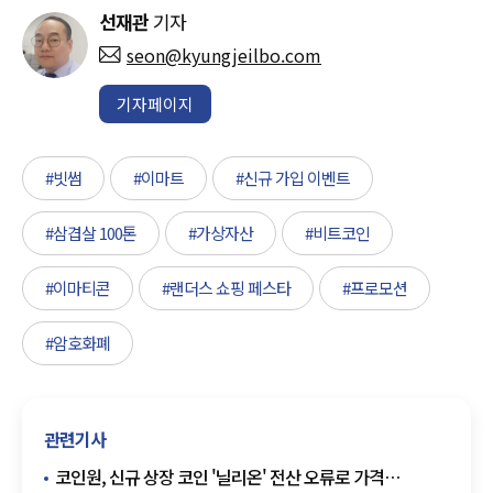
선재관
기자
seon@kyungjeilbo.com
기자페이지
#빗썸
#이마트
#신규 가입 이벤트
#삼겹살 100톤
#가상자산
#비트코인
#이마티콘
#랜더스 쇼핑 페스타
#프로모션
#암호화폐
관련기사
코인원, 신규 상장 코인 '닐리온' 전산 오류로 가격