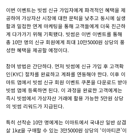
이번 이벤트는 빗썸 신규 가입자에게 파격적인 혜택을 제
공하여 가상자산 시장에 대한 문턱을 낮추고 동시에 실생
활과 밀접한 연계 마케팅을 통해 고객들에게 더욱 친근하
게 다가가기 위해 기획됐다. 빗썸은 이번 이벤트를 통해
총 10만 명의 신규 회원에게 최대 10만5000원 상당의 풍
성한 혜택을 제공할 예정이다.
참여 방법은 간단하다. 먼저 빗썸에 신규 가입 후 고객확
인(KYC) 절차를 완료하고 계좌를 연동해야 한다. 이후 이
마트 앱에서 빗썸 신규 회원 이벤트 쿠폰을 다운로드 받아
빗썸 앱에 등록하면 된다. 이 과정을 완료한 고객에게는
즉시 빗썸에서 가상자산 거래에 활용 가능한 5만원 상당
의 빗썸 리워드가 지급된다.
특히 선착순 10만 명에게는 이마트에서 국내산 일반 삼겹
살 1kg을 구매할 수 있는 3만5000원 상당의 ‘이마티콘’이