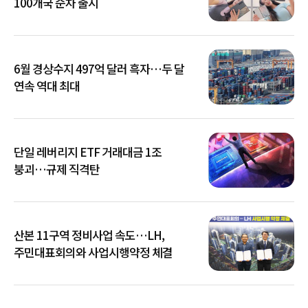
100개국 순차 출시
6월 경상수지 497억 달러 흑자…두 달
연속 역대 최대
단일 레버리지 ETF 거래대금 1조
붕괴…규제 직격탄
산본 11구역 정비사업 속도…LH,
주민대표회의와 사업시행약정 체결