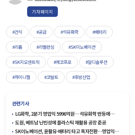
기자페이지
#건식
#공급
#석유화학
#배터리
#리튬
#리밸런싱
#SK이노베이션
#SK지오센트릭
#에코프로
#알디솔루션
#하이니켈
#코발트
#후방산업
관련기사
LG화학, 2분기 영업익 5996억원… 석유화학 반등에
흑자전환
도원, 베트남 닌빈성에 플라스틱 재활용 공장 준공
SK이노베이션, 윤활유·배터리 타고 흑자전환…영업익