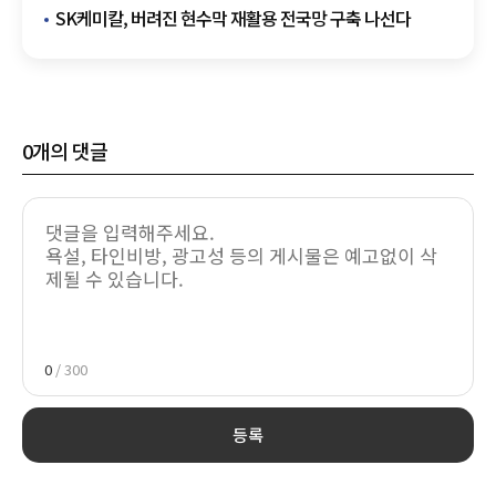
3조4873억원
SK케미칼, 버려진 현수막 재활용 전국망 구축 나선다
0
개의 댓글
0
/ 300
등록