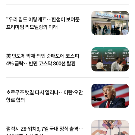
"우리 집도 이렇게?"…한샘이 보여준
프리미엄 리모델링의 미래
美 반도체 악재·외인 순매도에 코스피
4% 급락…반면 코스닥 800선 탈환
호르무즈 뱃길 다시 열리나…이란·오만
항로 합의
갤럭시 Z8·워치9, 7일 국내 정식 출격…