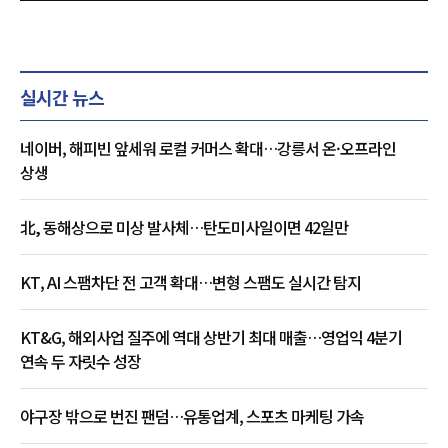
실시간 뉴스
네이버, 해피빈 앞세워 로컬 커머스 확대…강릉서 온·오프라인
상생
北, 동해상으로 미상 발사체…탄도미사일이면 42일만
KT, AI 스팸차단 전 고객 확대…변형 스팸도 실시간 탐지
KT&G, 해외사업 질주에 역대 상반기 최대 매출…영업익 4분기
연속 두 자릿수 성장
야구장 밖으로 번진 팬덤…유통업계, 스포츠 마케팅 가속