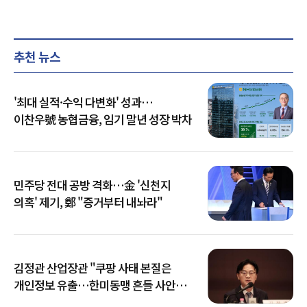
추천 뉴스
'최대 실적·수익 다변화' 성과…
이찬우號 농협금융, 임기 말년 성장 박차
민주당 전대 공방 격화…金 '신천지
의혹' 제기, 鄭 "증거부터 내놔라"
김정관 산업장관 "쿠팡 사태 본질은
개인정보 유출…한미동맹 흔들 사안
아냐"