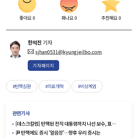
좋아요
0
화나요
0
추천해요
0
한석진
기자
sjhan0531@kyungjeilbo.com
기자페이지
#탄핵심판
#의료개혁
#비상계엄
관련기사
[데스크칼럼] 탄핵된 전직 대통령까지 나선 보수, 표
결집할까
尹 탄핵에도 증시 '얼음장'…향후 우리 증시는