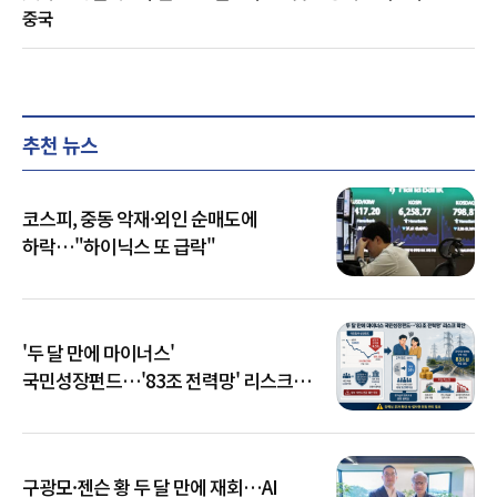
중국
추천 뉴스
코스피, 중동 악재·외인 순매도에
하락…"하이닉스 또 급락"
'두 달 만에 마이너스'
국민성장펀드…'83조 전력망' 리스크
확산
구광모·젠슨 황 두 달 만에 재회…AI