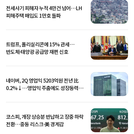
전세사기 피해자 누적 4만건 넘어…LH
피해주택 매입도 1만호 돌파
트럼프, 폴리실리콘에 15% 관세…
반도체·태양광 공급망 재편 신호
네이버, 2Q 영업익 5203억원 전년 比
0.2%↓…영업익 주춤에도 성장동력
키운다
코스피, 개장 상승분 반납하고 장중 하락
전환…중동 리스크·美 경계감