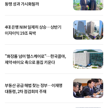
동맹 성과 가시화될까
4대 은행 NIM 일제히 상승…상반기
이자이익 19조 육박
"화장품 넘어 헬스케어로"…한국콜마,
제약·바이오 축으로 몸집 키운다
부동산 공급 해법 찾는 정부…이재명
대통령, 2차 점검회의 주재