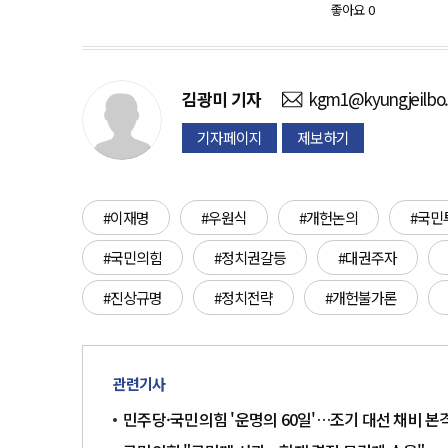
좋아요
0
김광미
기자
kgm1@kyungjeilbo
기자페이지
제보하기
#이재명
#우원식
#개헌논의
#국민
#국민의힘
#정치권갈등
#대권주자
#진상규명
#정치전략
#개헌불가론
관련기사
민주당·국민의힘 '운명의 60일'…조기 대선 채비 