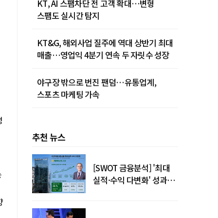
KT, AI 스팸차단 전 고객 확대…변형
스팸도 실시간 탐지
KT&G, 해외사업 질주에 역대 상반기 최대
매출…영업익 4분기 연속 두 자릿수 성장
야구장 밖으로 번진 팬덤…유통업계,
스포츠 마케팅 가속
명
추천 뉴스
[SWOT 금융분석] '최대
능
실적·수익 다변화' 성과…
이찬우號 농협금융, 임기
향
말년 성장 박차