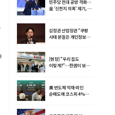
민주당 전대 공방 격화…
金 '신천지 의혹' 제기, 鄭
"증거부터 내놔라"
수
김정관 산업장관 "쿠팡
사태 본질은 개인정보
유출…한미동맹 흔들
사안 아냐"
자
[현장] "우리 집도
이렇게?"…한샘이 보여준
프리미엄 리모델링의 미래
美 반도체 악재·외인
순매도에 코스피 4%
급락…반면 코스닥 800선
탈환