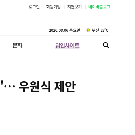
로그인
회원가입
지면보기
네이버블로그
부산 27˚C
대구 25˚C
2026.08.06 목요일
문화
딥인사이트
인천 29˚C
광주 27˚C
대전 28˚C
"… 우원식 제안
울산 24˚C
강릉 25˚C
제주 28˚C