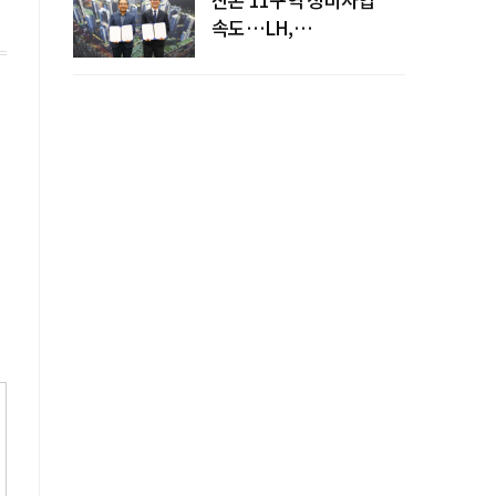
속도…LH,
주민대표회의와
사업시행약정 체결