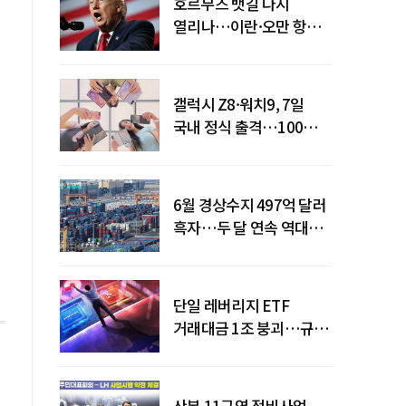
호르무즈 뱃길 다시
열리나…이란·오만 항로
합의
갤럭시 Z8·워치9, 7일
국내 정식 출격…100개국
순차 출시
6월 경상수지 497억 달러
흑자…두 달 연속 역대
최대
단일 레버리지 ETF
거래대금 1조 붕괴…규제
직격탄
산본 11구역 정비사업