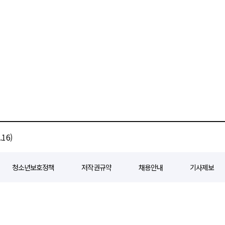
16)
청소년보호정책
저작권규약
채용안내
기사제보
80
등록일자 : 2018년 07월 04일
제호 : e경제일보
발행인: 회장/곽영길
편
3 삼공빌딩 11층
발행 : 2018년 07월 04일
청소년보호책임자 : 선재관
전화 : 0