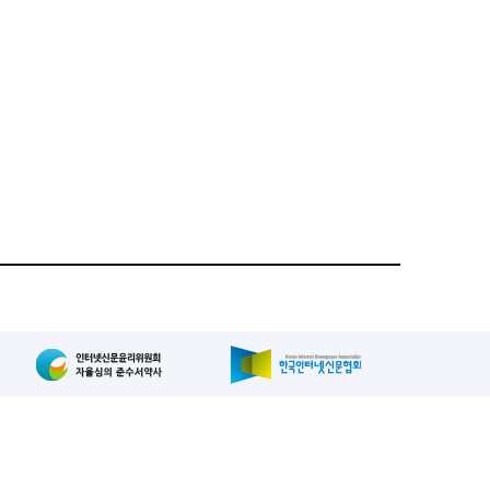
집인: 사장/양규현
패밀리사이트
2-739-2171