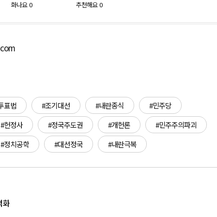
화나요
0
추천해요
0
.com
투표법
#조기대선
#내란종식
#민주당
#헌정사
#정국주도권
#개헌론
#민주주의파괴
#정치공학
#대선정국
#내란극복
본격화