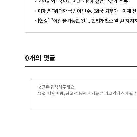
국민의힘 "국민께 사과…헌재 결정 무겁게 수용"
이재명 "위대한 국민이 민주공화국 되찾아…이제 진
[현장] "이건 불가능한 일"...헌법재판소 앞 尹 지
0
개의 댓글