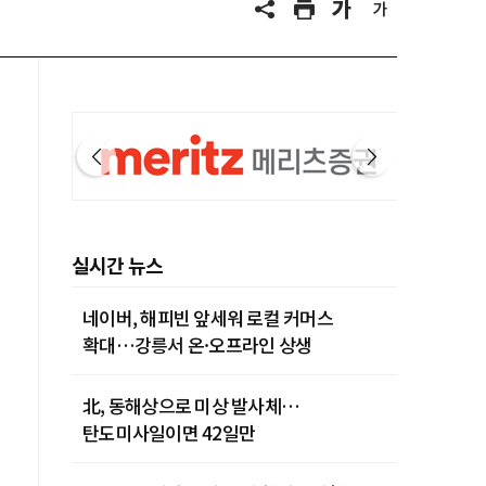
실시간 뉴스
네이버, 해피빈 앞세워 로컬 커머스
확대…강릉서 온·오프라인 상생
北, 동해상으로 미상 발사체…
탄도미사일이면 42일만