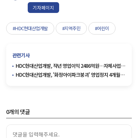
기자페이지
#HDC현대산업개발
#지역주민
#어린이
관련기사
HDC현대산업개발, 작년 영업이익 2486억원…자체사업
힘으로 34.7%↑
HDC현대산업개발, '화정아이파크붕괴' 영업정지 4개월
처분 피해…법원서 집행정지 '인용'
0
개의 댓글