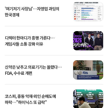
'여기저기 사장님'…자영업 과잉의
한국경제
디렉터 한마디가 흥행 가른다…
게임사들 소통 강화 이유
신약은 낮추고 의료기기는 올렸다…
FDA, 수수료 개편
코스피, 중동 악재·외인 순매도에
하락…"하이닉스 또 급락"