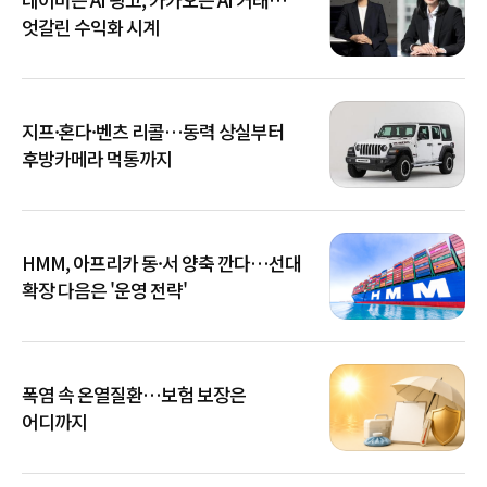
엇갈린 수익화 시계
지프·혼다·벤츠 리콜…동력 상실부터
후방카메라 먹통까지
HMM, 아프리카 동·서 양축 깐다…선대
확장 다음은 '운영 전략'
폭염 속 온열질환…보험 보장은
어디까지