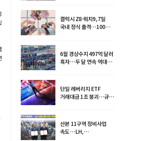
응
갤럭시 Z8·워치9, 7일
있
국내 정식 출격…100개국
순차 출시
낼
6월 경상수지 497억 달러
년
흑자…두 달 연속 역대
최대
단일 레버리지 ETF
거래대금 1조 붕괴…규제
직격탄
산본 11구역 정비사업
속도…LH,
주민대표회의와