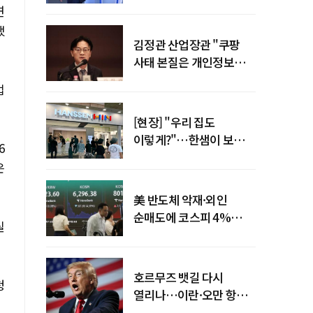
"증거부터 내놔라"
연
했
김정관 산업장관 "쿠팡
사태 본질은 개인정보
유출…한미동맹 흔들
업
사안 아냐"
[현장] "우리 집도
이렇게?"…한샘이 보여준
6
프리미엄 리모델링의 미래
은
美 반도체 악재·외인
순매도에 코스피 4%
실
급락…반면 코스닥 800선
탈환
호르무즈 뱃길 다시
청
열리나…이란·오만 항로
합의