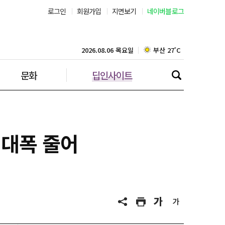
로그인
회원가입
지면보기
네이버블로그
부산 27˚C
대구 25˚C
2026.08.06 목요일
문화
딥인사이트
인천 28˚C
광주 27˚C
대전 28˚C
최대폭 줄어
울산 24˚C
강릉 25˚C
제주 28˚C