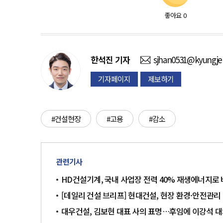
좋아요
0
한석진
기자
sjhan0531@kyungje
기자페이지
제보하기
#건설현장
#고용
#감소
관련기사
HD건설기계, 국내 사업장 전력 40% 재생에너지로
[데일리 건설 브리프] 현대건설, 현장 환경·안전관리
대우건설, 김보현 대표 사의 표명…후임에 이강석 