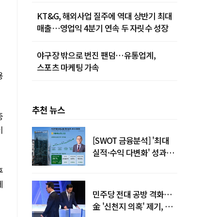
KT&G, 해외사업 질주에 역대 상반기 최대
매출…영업익 4분기 연속 두 자릿수 성장
야구장 밖으로 번진 팬덤…유통업계,
스포츠 마케팅 가속
용
추천 뉴스
증
이
[SWOT 금융분석] '최대
실적·수익 다변화' 성과…
이찬우號 농협금융, 임기
후
말년 성장 박차
에
민주당 전대 공방 격화…
金 '신천지 의혹' 제기, 鄭