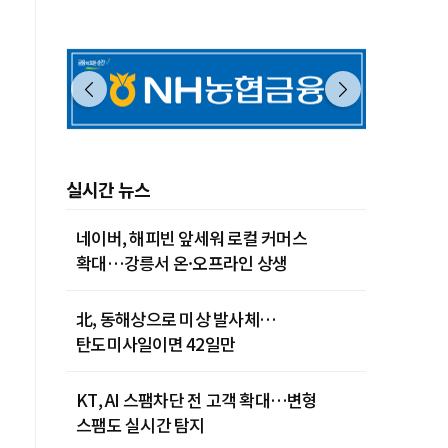
실시간 뉴스
네이버, 해피빈 앞세워 로컬 커머스
확대…강릉서 온·오프라인 상생
北, 동해상으로 미상 발사체…
탄도미사일이면 42일만
KT, AI 스팸차단 전 고객 확대…변형
스팸도 실시간 탐지