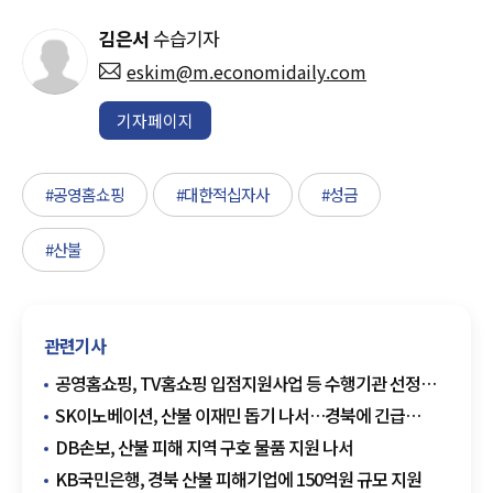
김은서
수습기자
eskim@m.economidaily.com
기자페이지
#공영홈쇼핑
#대한적십자사
#성금
#산불
관련기사
공영홈쇼핑, TV홈쇼핑 입점지원사업 등 수행기관 선정…
소상공인 판로 확대 지원
SK이노베이션, 산불 이재민 돕기 나서…경북에 긴급
생필품 전달
DB손보, 산불 피해 지역 구호 물품 지원 나서
KB국민은행, 경북 산불 피해기업에 150억원 규모 지원