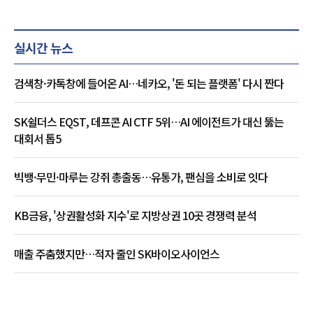
실시간 뉴스
검색창·카톡창에 들어온 AI…네카오, '돈 되는 플랫폼' 다시 짠다
SK쉴더스 EQST, 데프콘 AI CTF 5위…AI 에이전트가 대신 뚫는
대회서 톱5
빅뱅·무민·마루는 강쥐 총출동…유통가, 팬심을 소비로 잇다
KB금융, '상권활성화 지수'로 지방상권 10곳 경쟁력 분석
매출 주춤했지만…적자 줄인 SK바이오사이언스