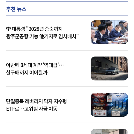
추천 뉴스
李 대통령 "2028년 중순까지
광주군공항 기능 他기지로 임시배치"
아반떼 8세대 계약 '역대급'…
실구매까지 이어질까
단일종목 레버리지 막자 지수형
ETF로…고위험 자금 이동