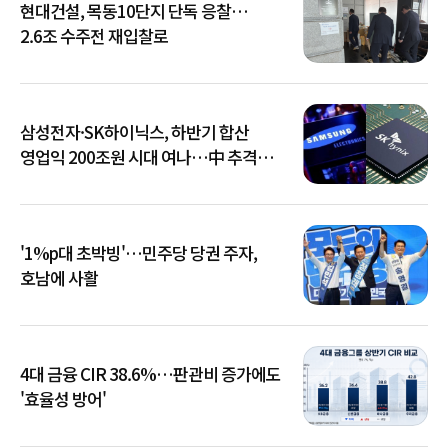
현대건설, 목동10단지 단독 응찰…
2.6조 수주전 재입찰로
삼성전자·SK하이닉스, 하반기 합산
영업익 200조원 시대 여나…中 추격은
부담
'1%p대 초박빙'…민주당 당권 주자,
호남에 사활
4대 금융 CIR 38.6%…판관비 증가에도
'효율성 방어'