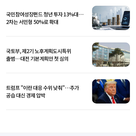
국민참여성장펀드 청년 투자 13%대…
2차는 서민형 50%로 확대
국토부, 제2기 노후계획도시특위
출범…대전 기본계획안 첫 심의
트럼프 "이란 대응 수위 낮춰"…추가
공습 대신 경제 압박