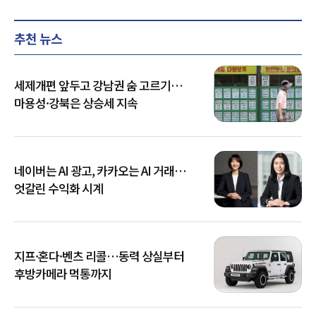
추천 뉴스
세제개편 앞두고 강남권 숨 고르기…
마용성·강북은 상승세 지속
네이버는 AI 광고, 카카오는 AI 거래…
엇갈린 수익화 시계
지프·혼다·벤츠 리콜…동력 상실부터
후방카메라 먹통까지