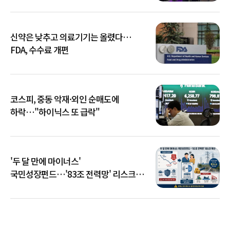
신약은 낮추고 의료기기는 올렸다…
FDA, 수수료 개편
코스피, 중동 악재·외인 순매도에
하락…"하이닉스 또 급락"
'두 달 만에 마이너스'
국민성장펀드…'83조 전력망' 리스크
확산