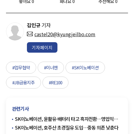
좋아요
0
화나요
0
추천해요
0
김인규
기자
castel20@kyungjeilbo.com
기자페이지
#업무협약
#이너젠
#SK이노베이션
#JB금융지주
#RE100
관련기사
SK이노베이션, 윤활유·배터리 타고 흑자전환…영업익
3조4873억원
SK이노베이션, 호주산 초경질유 도입…중동 의존 낮춘다