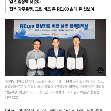
업 진입장벽 낮춘다
전북·광주은행, 그린 비즈 론·RE100 솔라-론 선보여
SK이노베이션 E&S와 JB금융지주, 이너젠이 14일 SK서린사옥에서 'RE10
0 활성화 위한 업무협약’을 체결했다. (왼쪽부터 최진석 JB금융지주 대외협
력본부장, 이진모 SK이노베이션 E&S 재생에너지사업기획실장, 천성문 이
너젠 CCO)
[이코노믹데일리] SK이노베이션 E&S는 14일 서울 종로