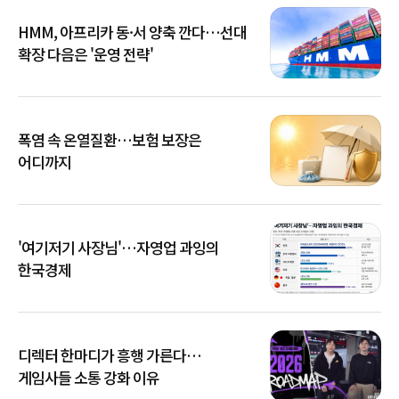
HMM, 아프리카 동·서 양축 깐다…선대
확장 다음은 '운영 전략'
폭염 속 온열질환…보험 보장은
어디까지
'여기저기 사장님'…자영업 과잉의
한국경제
디렉터 한마디가 흥행 가른다…
게임사들 소통 강화 이유