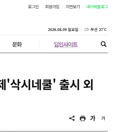
로그인
회원가입
지면보기
네이버블로그
부산 27˚C
대구 25˚C
2026.08.09 일요일
문화
딥인사이트
인천 25˚C
광주 26˚C
대전 26˚C
'삭시네쿨' 출시 외
울산 26˚C
강릉 21˚C
제주 29˚C