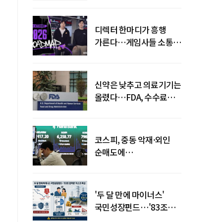
디렉터 한마디가 흥행
가른다…게임사들 소통
강화 이유
신약은 낮추고 의료기기는
올렸다…FDA, 수수료
개편
코스피, 중동 악재·외인
순매도에
하락…"하이닉스 또
급락"
'두 달 만에 마이너스'
국민성장펀드…'83조
전력망' 리스크 확산