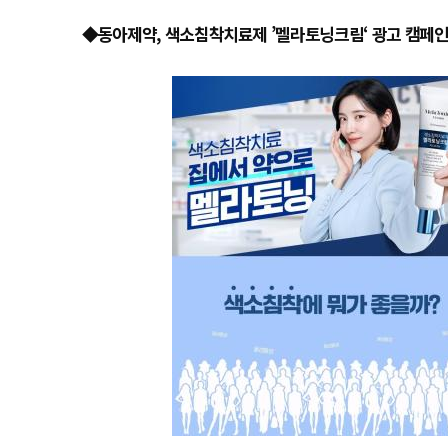
◆동아제약, 색소침착치료제 ’멜라토닝크림‘ 광고 캠페인