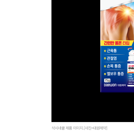
삭시네쿨 제품 이미지.[사진=대원제약]