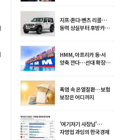
엇갈린 수익화 시계
지프·혼다·벤츠 리콜…
동력 상실부터 후방카메라
제
먹통까지
기
HMM, 아프리카 동·서
양축 깐다…선대 확장
다음은 '운영 전략'
폭염 속 온열질환…보험
보장은 어디까지
'여기저기 사장님'…
자영업 과잉의 한국경제