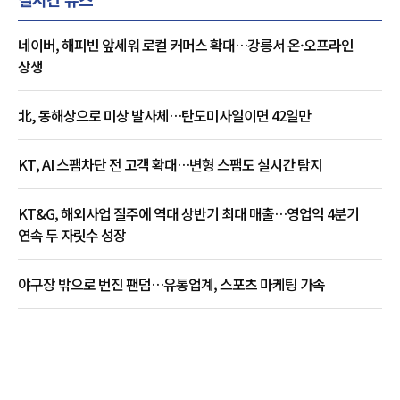
네이버, 해피빈 앞세워 로컬 커머스 확대…강릉서 온·오프라인
상생
北, 동해상으로 미상 발사체…탄도미사일이면 42일만
KT, AI 스팸차단 전 고객 확대…변형 스팸도 실시간 탐지
KT&G, 해외사업 질주에 역대 상반기 최대 매출…영업익 4분기
연속 두 자릿수 성장
야구장 밖으로 번진 팬덤…유통업계, 스포츠 마케팅 가속