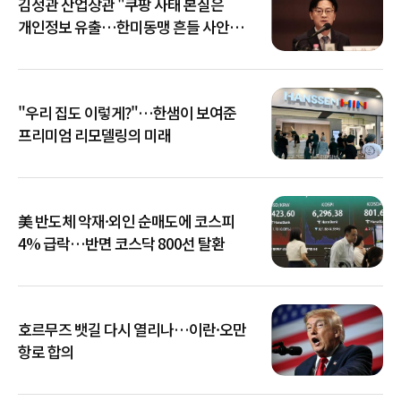
김정관 산업장관 "쿠팡 사태 본질은
개인정보 유출…한미동맹 흔들 사안
아냐"
"우리 집도 이렇게?"…한샘이 보여준
프리미엄 리모델링의 미래
美 반도체 악재·외인 순매도에 코스피
4% 급락…반면 코스닥 800선 탈환
호르무즈 뱃길 다시 열리나…이란·오만
항로 합의