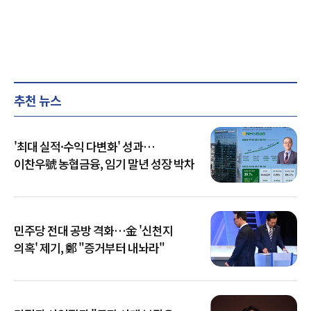
추천 뉴스
'최대 실적·수익 다변화' 성과…
이찬우號 농협금융, 임기 말년 성장 박차
민주당 전대 공방 격화…金 '신천지
의혹' 제기, 鄭 "증거부터 내놔라"