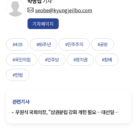
박명섭
기자
seobe@kyungjeilbo.com
기자페이지
#4·19
#65주년
#민주주의
#공방
#국민의힘
#민주당
#정치권
#참배
#헌법
관련기사
우원식 국회의장, "삼권분립 강화 개헌 필요… 대선일
국민투표 제안" [전문]