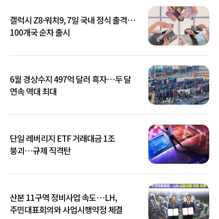
갤럭시 Z8·워치9, 7일 국내 정식 출격…
100개국 순차 출시
6월 경상수지 497억 달러 흑자…두 달
연속 역대 최대
단일 레버리지 ETF 거래대금 1조
붕괴…규제 직격탄
산본 11구역 정비사업 속도…LH,
주민대표회의와 사업시행약정 체결