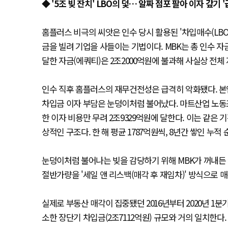
◆ '5조 빚 잔치' LBO의 덫… 알짜 점포 팔아 이자 갚기 '
홈플러스 비극의 씨앗은 인수 당시 활용된 '차입매수(LBO
금을 빌려 기업을 사들이는 기법이다. MBK는 총 인수 자금
달한 자금(에쿼티)은 2조2000억원에 불과해 사실상 전체 
인수 직후 홈플러스의 재무건전성은 급격히 악화됐다. 본
차입금 이자 부담은 눈덩이처럼 불어났다. 마트산업 노동조
한 이자 비용만 무려 2조9329억원에 달한다. 이는 같은 
상적인 구조다. 한 해 평균 1787억원씩, 8년간 쌓인 누적
눈덩이처럼 불어나는 빚을 감당하기 위해 MBK가 꺼내든 카
절반가량을 '세일 앤 리스백(매각 후 재임차)' 방식으로 
실제로 부동산 매각이 집중됐던 2016년부터 2020년 1
소한 장단기 차입금(2조7112억원) 규모와 거의 일치한다.