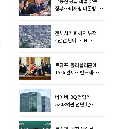
부동산 공급 해법 찾는
정부…이재명 대통령, 2차
점검회의 주재
전세사기 피해자 누적
4만건 넘어…LH
점
피해주택 매입도 1만호
돌파
트럼프, 폴리실리콘에
15% 관세…반도체·
태양광 공급망 재편 신호
네이버, 2Q 영업익
5203억원 전년 比
0.2%↓…영업익
주춤에도 성장동력 키운다
코스피, 개장 상승분