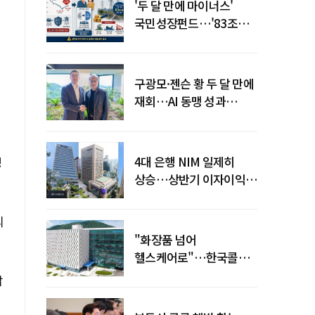
'두 달 만에 마이너스'
국민성장펀드…'83조
전력망' 리스크 확산
구광모·젠슨 황 두 달 만에
재회…AI 동맹 성과
가시화될까
4대 은행 NIM 일제히
정
상승…상반기 이자이익
19조 육박
의
"화장품 넘어
헬스케어로"…한국콜마,
제약·바이오 축으로 몸집
감
키운다