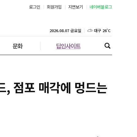
로그인
회원가입
지면보기
네이버블로그
부산 27˚C
대구 26˚C
2026.08.07 금요일
문화
딥인사이트
인천 29˚C
광주 27˚C
대전 27˚C
드, 점포 매각에 멍드는
울산 25˚C
강릉 25˚C
제주 29˚C