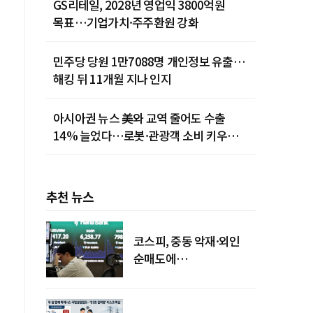
GS리테일, 2028년 영업익 3800억원
목표…기업가치·주주환원 강화
민주당 당원 1만7088명 개인정보 유출…
해킹 뒤 11개월 지나 인지
아시아권 뉴스 美와 교역 줄어도 수출
14% 늘었다…로봇·관광객 소비 키우는
중국
추천 뉴스
코스피, 중동 악재·외인
순매도에
하락…"하이닉스 또
급락"