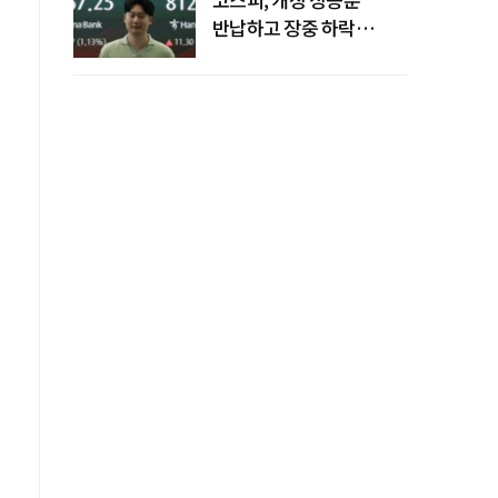
반납하고 장중 하락
전환…중동 리스크·美
경계감