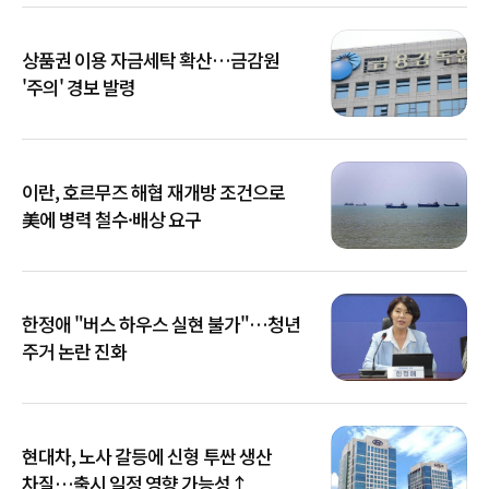
상품권 이용 자금세탁 확산…금감원
'주의' 경보 발령
이란, 호르무즈 해협 재개방 조건으로
美에 병력 철수·배상 요구
한정애 "버스 하우스 실현 불가"…청년
주거 논란 진화
현대차, 노사 갈등에 신형 투싼 생산
차질…출시 일정 영향 가능성↑