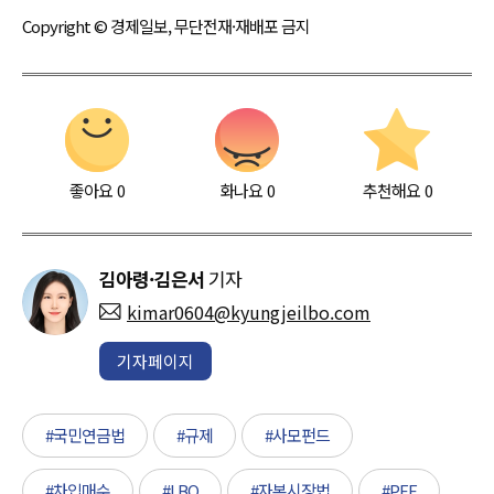
Copyright © 경제일보, 무단전재·재배포 금지
좋아요
0
화나요
0
추천해요
0
김아령·김은서
기자
kimar0604@kyungjeilbo.com
기자페이지
#국민연금법
#규제
#사모펀드
#차입매수
#LBO
#자본시장법
#PEF