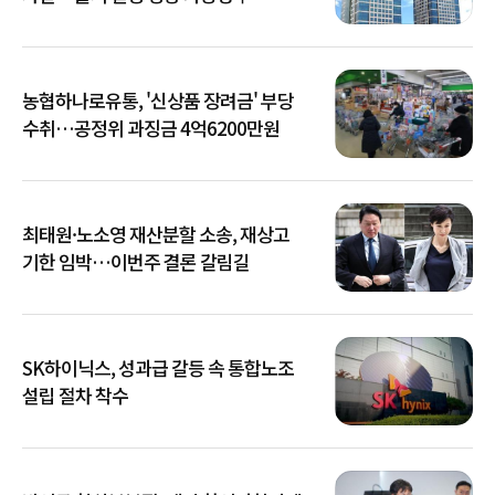
농협하나로유통, '신상품 장려금' 부당
수취…공정위 과징금 4억6200만원
최태원·노소영 재산분할 소송, 재상고
기한 임박…이번주 결론 갈림길
SK하이닉스, 성과급 갈등 속 통합노조
설립 절차 착수