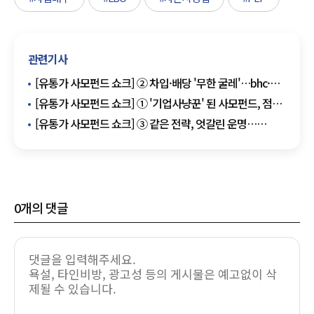
관련기사
[유통가 사모펀드 쇼크] ② 차입·배당 '무한 굴레'…bhc·
버거킹의 끝나지 않는 '엑시트'
[유통가 사모펀드 쇼크] ① '기업사냥꾼' 된 사모펀드, 점포
매각에 멍드는 홈플러스
[유통가 사모펀드 쇼크] ③ 같은 전략, 엇갈린 운명…
사모펀드의 빛과 그림자
0
개의 댓글