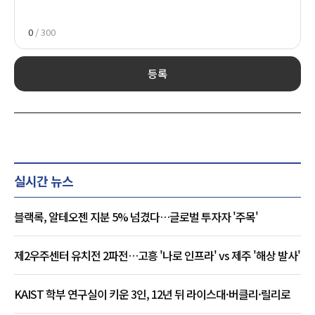
0
/ 300
등록
실시간 뉴스
블랙록, 알테오젠 지분 5% 넘겼다…글로벌 투자자 '주목'
제2우주센터 유치전 2파전…고흥 '나로 인프라' vs 제주 '해상 발사'
KAIST 학부 연구실이 키운 3인, 12년 뒤 라이스대·버클리·릴리로