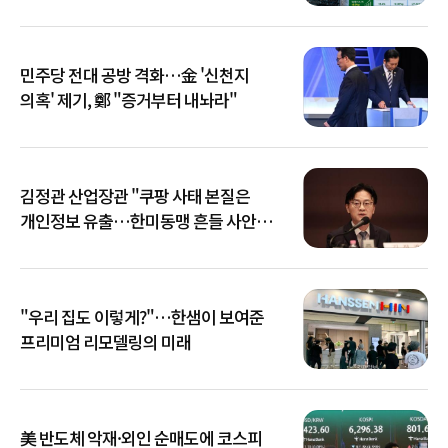
민주당 전대 공방 격화…金 '신천지
의혹' 제기, 鄭 "증거부터 내놔라"
김정관 산업장관 "쿠팡 사태 본질은
개인정보 유출…한미동맹 흔들 사안
아냐"
"우리 집도 이렇게?"…한샘이 보여준
프리미엄 리모델링의 미래
美 반도체 악재·외인 순매도에 코스피