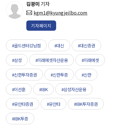
김광미
기자
kgm1@kyungjeilbo.com
기자페이지
#골드센터강남점
#대신
#대신증권
#삼성
#미래에셋자산운용
#미래에셋
#신한투자증권
#신한투증
#신한
#이선훈
#IBK
#삼성자산운용
#유안타증권
#유안타
#IBK투자증권
#IBK투증