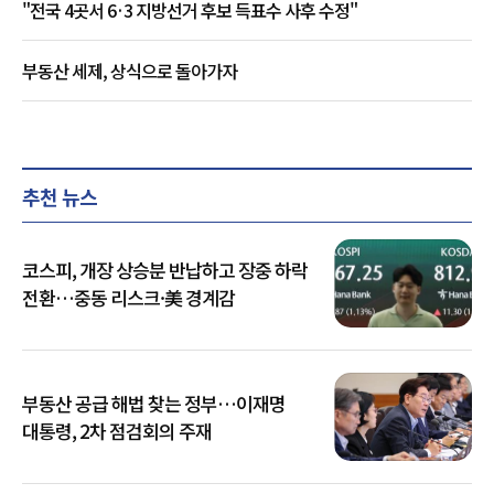
"전국 4곳서 6·3 지방선거 후보 득표수 사후 수정"
부동산 세제, 상식으로 돌아가자
추천 뉴스
코스피, 개장 상승분 반납하고 장중 하락
전환…중동 리스크·美 경계감
부동산 공급 해법 찾는 정부…이재명
대통령, 2차 점검회의 주재