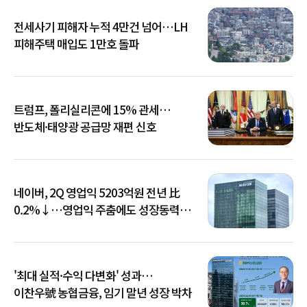
전세사기 피해자 누적 4만건 넘어…LH
피해주택 매입도 1만호 돌파
트럼프, 폴리실리콘에 15% 관세…
반도체·태양광 공급망 재편 신호
네이버, 2Q 영업익 5203억원 전년 比
0.2%↓…영업익 주춤에도 성장동력
키운다
'최대 실적·수익 다변화' 성과…
이찬우號 농협금융, 임기 말년 성장 박차