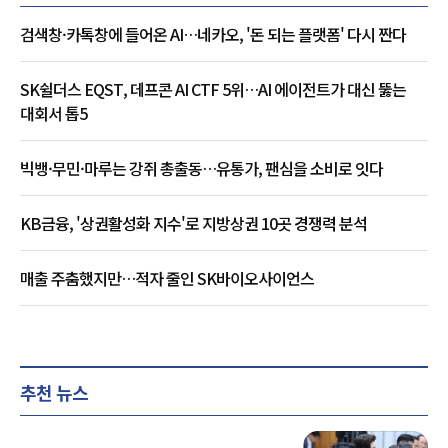
검색창·카톡창에 들어온 AI…네카오, '돈 되는 플랫폼' 다시 짠다
SK쉴더스 EQST, 데프콘 AI CTF 5위…AI 에이전트가 대신 뚫는
대회서 톱5
빅뱅·무민·마루는 강쥐 총출동…유통가, 팬심을 소비로 잇다
KB금융, '상권활성화 지수'로 지방상권 10곳 경쟁력 분석
매출 주춤했지만…적자 줄인 SK바이오사이언스
추천 뉴스