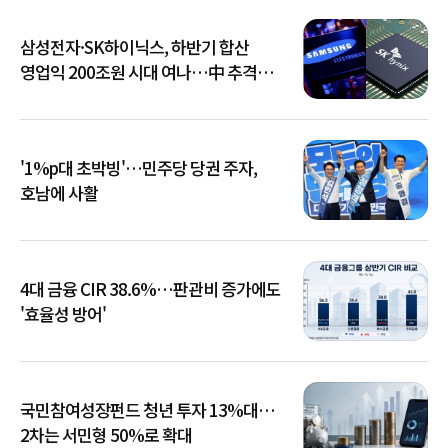
삼성전자·SK하이닉스, 하반기 합산
영업익 200조원 시대 여나…中 추격은
부담
'1%p대 초박빙'…민주당 당권 주자,
호남에 사활
4대 금융 CIR 38.6%…판관비 증가에도
'효율성 방어'
국민참여성장펀드 청년 투자 13%대…
2차는 서민형 50%로 확대