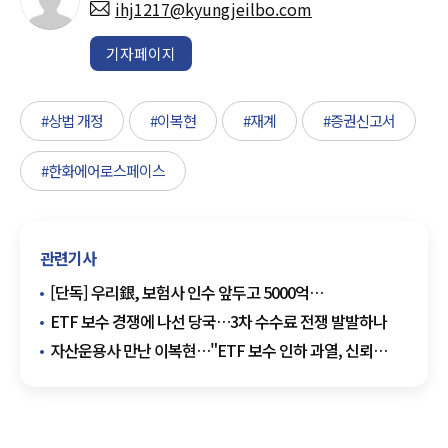
ihj1217@kyungjeilbo.com
기자페이지
#상법 개정
#이복현
#재계
#증권신고서
#한화에어로스페이스
관련기사
[단독] 우리銀, 보험사 인수 앞두고 5000억
조달…'유가증권 운용' 카드 꺼냈다
ETF 보수 경쟁에 나선 당국…3차 수수료 전쟁 발발하나
자산운용사 만난 이복현…"ETF 보수 인하 과열, 신뢰
흔들어"