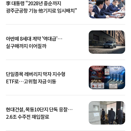
李 대통령 "2028년 중순까지
광주군공항 기능 他기지로 임시배치"
아반떼 8세대 계약 '역대급'…
실구매까지 이어질까
단일종목 레버리지 막자 지수형
ETF로…고위험 자금 이동
현대건설, 목동10단지 단독 응찰…
2.6조 수주전 재입찰로