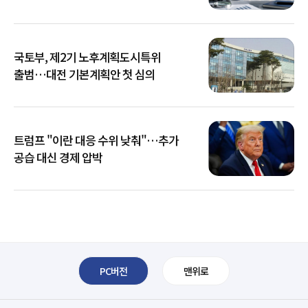
국토부, 제2기 노후계획도시특위
출범…대전 기본계획안 첫 심의
트럼프 "이란 대응 수위 낮춰"…추가
공습 대신 경제 압박
PC버전
맨위로