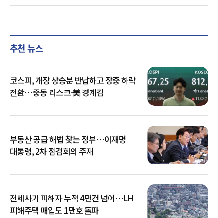
추천 뉴스
코스피, 개장 상승분 반납하고 장중 하락
전환…중동 리스크·美 경계감
부동산 공급 해법 찾는 정부…이재명
대통령, 2차 점검회의 주재
전세사기 피해자 누적 4만건 넘어…LH
피해주택 매입도 1만호 돌파