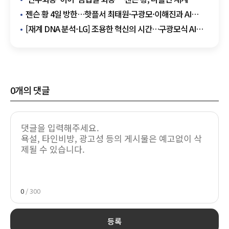
총수들과 만난다
젠슨 황 4일 방한…핫플서 최태원·구광모·이해진과 AI
동맹 확대 논의
[재계 DNA 분석-LG] 조용한 혁신의 시간…구광모식 AI
전환, 제조 DNA를 재설계하다
0
개의 댓글
0
/ 300
등록