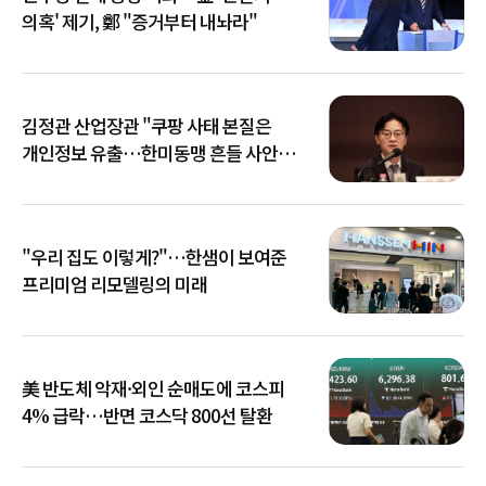
의혹' 제기, 鄭 "증거부터 내놔라"
김정관 산업장관 "쿠팡 사태 본질은
개인정보 유출…한미동맹 흔들 사안
아냐"
"우리 집도 이렇게?"…한샘이 보여준
프리미엄 리모델링의 미래
美 반도체 악재·외인 순매도에 코스피
4% 급락…반면 코스닥 800선 탈환