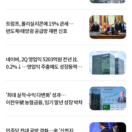
트럼프, 폴리실리콘에 15% 관세…
반도체·태양광 공급망 재편 신호
네이버, 2Q 영업익 5203억원 전년 比
0.2%↓…영업익 주춤에도 성장동력
키운다
'최대 실적·수익 다변화' 성과…
이찬우號 농협금융, 임기 말년 성장 박차
민주당 전대 공방 격화…金 '신천지