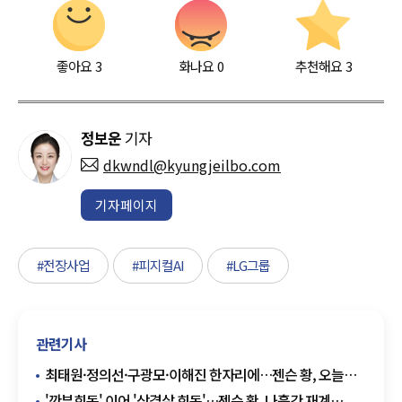
좋아요
3
화나요
0
추천해요
3
정보운
기자
dkwndl@kyungjeilbo.com
기자페이지
#전장사업
#피지컬AI
#LG그룹
관련기사
최태원·정의선·구광모·이해진 한자리에…젠슨 황, 오늘
韓서 '삼쏘회동'
'깐부회동' 이어 '삼겹살 회동'…젠슨 황, 나흘간 재계