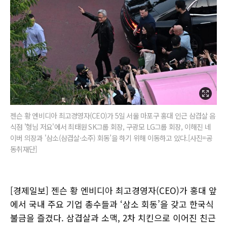
젠슨 황 엔비디아 최고경영자(CEO)가 5일 서울 마포구 홍대 인근 삼겹살 음
식점 '형님 저요'에서 최태원 SK그룹 회장, 구광모 LG그룹 회장, 이해진 네
이버 의장과 '삼소(삼겹살·소주) 회동’을 하기 위해 이동하고 있다.[사진=공
동취재단]
[경제일보] 젠슨 황 엔비디아 최고경영자(CEO)가 홍대 앞
에서 국내 주요 기업 총수들과 ‘삼소 회동’을 갖고 한국식
불금을 즐겼다. 삼겹살과 소맥, 2차 치킨으로 이어진 친근