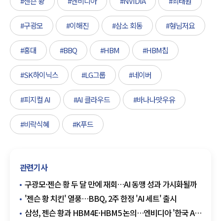
#젠슨 황
#엔비디아
#NVIDIA
#최태원
#구광모
#이해진
#삼소 회동
#형님저요
#홍대
#BBQ
#HBM
#HBM칩
#SK하이닉스
#LG그룹
#네이버
#피지컬 AI
#AI 클라우드
#바나나맛우유
#비락식혜
#K푸드
관련기사
구광모·젠슨 황 두 달 만에 재회…AI 동맹 성과 가시화될까
'젠슨 황 치킨' 열풍…BBQ, 2주 한정 'AI 세트' 출시
삼성, 젠슨 황과 HBM4E·HBM5 논의…엔비디아 '한국 AI