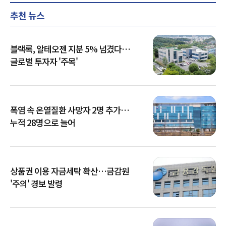
추천 뉴스
블랙록, 알테오젠 지분 5% 넘겼다…
글로벌 투자자 '주목'
폭염 속 온열질환 사망자 2명 추가…
누적 28명으로 늘어
상품권 이용 자금세탁 확산…금감원
'주의' 경보 발령