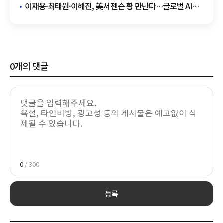
동맹' 마지막 퍼즐 맞추나
이재용·최태원·이해진, 美서 젠슨 황 만난다…글로벌 AI
동맹 '총집결'
0
개의 댓글
0
/ 300
등록