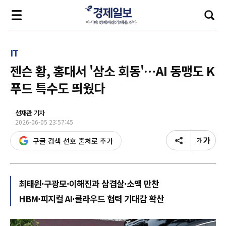
IT
젠슨 황, 홍대서 '삼소 회동'…AI 동맹도 K
푸드 특수도 띄웠다
선재관
기자
2026-06-05 23:57:45
구글 검색 선호 출처로 추가
최태원·구광모·이해진과 삼겹살·소맥 만찬
HBM·피지컬 AI·클라우드 협력 기대감 확산