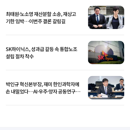
최태원·노소영 재산분할 소송, 재상고
기한 임박…이번주 결론 갈림길
SK하이닉스, 성과급 갈등 속 통합노조
설립 절차 착수
박인규 혁신본부장, 재미 한인과학자에
손 내밀었다…AI·우주·양자 공동연구
확대