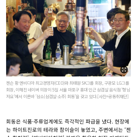
젠슨 황 엔비디아 최고경영자(CEO)와 최태원 SK그룹 회장, 구광모 LG그룹
회장, 이해진 네이버 의장이 5일 서울 마포구 홍대 인근 삼겹살 음식점 '형님
저요'에서 이른바 '삼소(삼겹살·소주) 회동’을 갖고 있다.[사진=공동취재단]
회동은 식품·주류업계에도 즉각적인 파급을 냈다. 현장에
는 하이트진로의 테라와 참이슬이 놓였고, 주변에서는 ‘젠