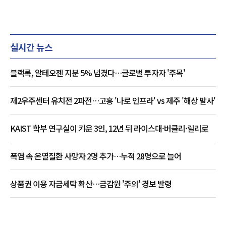
실시간 뉴스
블랙록, 알테오젠 지분 5% 넘겼다…글로벌 투자자 '주목'
제2우주센터 유치전 2파전…고흥 '나로 인프라' vs 제주 '해상 발사'
KAIST 학부 연구실이 키운 3인, 12년 뒤 라이스대·버클리·릴리로
폭염 속 온열질환 사망자 2명 추가…누적 28명으로 늘어
상품권 이용 자금세탁 확산…금감원 '주의' 경보 발령