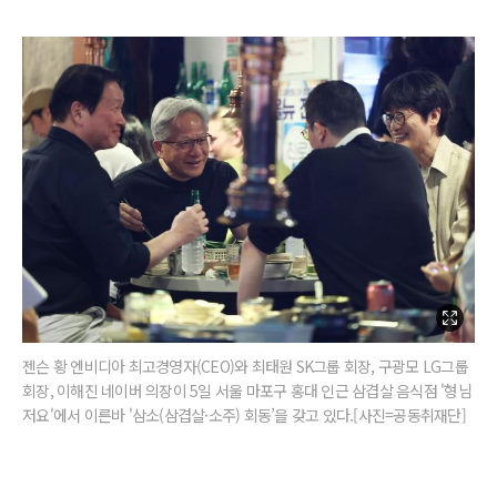
젠슨 황 엔비디아 최고경영자(CEO)와 최태원 SK그룹 회장, 구광모 LG그룹
회장, 이해진 네이버 의장이 5일 서울 마포구 홍대 인근 삼겹살 음식점 '형님
저요'에서 이른바 '삼소(삼겹살·소주) 회동’을 갖고 있다.[사진=공동취재단]