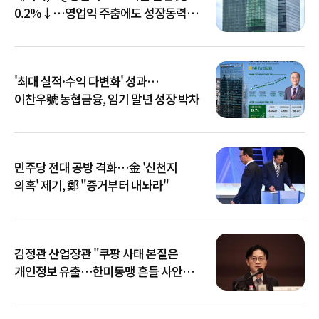
0.2%↓…영업익 주춤에도 성장동력
키운다
'최대 실적·수익 다변화' 성과…
이찬우號 농협금융, 임기 말년 성장 박차
민주당 전대 공방 격화…金 '신천지
의혹' 제기, 鄭 "증거부터 내놔라"
김정관 산업장관 "쿠팡 사태 본질은
개인정보 유출…한미동맹 흔들 사안
아냐"