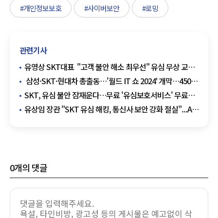
#개인정보보호
#사이버보안
#로밍
관련기사
유영상 SKT대표 "고객 불안 해소 최우선" 유심 무상 교체
전격 결정 (종합)
삼성·SKT·현대차 총출동…'월드 IT 쇼 2024' 개막…450개
기업 최신 ICT 기술 선보여
SKT, 유심 불안 잠재운다…무료 '유심보호서비스' 무료
가입하세요
유상임 장관 "SKT 유심 해킹, 통신사 보안 강화 절실"...AI
시대 공격 커질 것"
0
개의 댓글