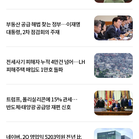
부동산 공급 해법 찾는 정부…이재명
대통령, 2차 점검회의 주재
전세사기 피해자 누적 4만건 넘어…LH
피해주택 매입도 1만호 돌파
트럼프, 폴리실리콘에 15% 관세…
반도체·태양광 공급망 재편 신호
네이버, 2Q 영업익 5203억원 전년 比