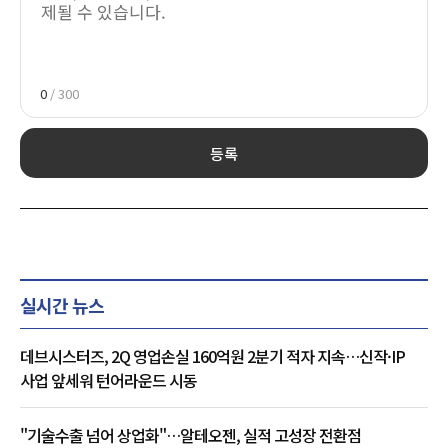
0
/ 300
등록
실시간 뉴스
데브시스터즈, 2Q 영업손실 160억원 2분기 적자 지속…신작·IP
사업 앞세워 턴어라운드 시동
"기술수출 넘어 상업화"…알테오젠, 실적 고성장 전환점