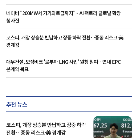
네이버 "200MW서 기가와트급까지"…AI 팩토리 글로벌 확장
청사진
코스피, 개장 상승분 반납하고 장중 하락 전환…중동 리스크·美
경계감
대우건설, 모잠비크 '로부마 LNG 사업' 원청 참여…연내 EPC
본계약 목표
추천 뉴스
코스피, 개장 상승분 반납하고 장중 하락
전환…중동 리스크·美 경계감