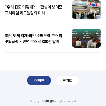
"우리 집도 이렇게?"…한샘이 보여준
프리미엄 리모델링의 미래
美 반도체 악재·외인 순매도에 코스피
4% 급락…반면 코스닥 800선 탈환
PC버전
맨위로
Copyright ⓒ
경제일보
All rights reserved.