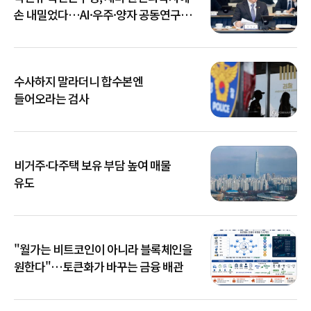
손 내밀었다…AI·우주·양자 공동연구
확대
수사하지 말라더니 합수본엔
들어오라는 검사
비거주·다주택 보유 부담 높여 매물
유도
"월가는 비트코인이 아니라 블록체인을
원한다"…토큰화가 바꾸는 금융 배관