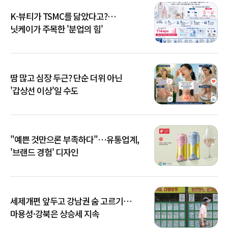
K-뷰티가 TSMC를 닮았다고?…
닛케이가 주목한 '분업의 힘'
땀 많고 심장 두근? 단순 더위 아닌
'갑상선 이상'일 수도
"예쁜 것만으론 부족하다"…유통업계,
'브랜드 경험' 디자인
세제개편 앞두고 강남권 숨 고르기…
마용성·강북은 상승세 지속