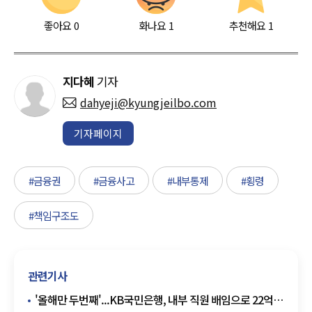
좋아요
0
화나요
1
추천해요
1
지다혜
기자
dahyeji@kyungjeilbo.com
기자페이지
#금융권
#금융사고
#내부통제
#횡령
#책임구조도
관련기사
'올해만 두번째'...KB국민은행, 내부 직원 배임으로 22억