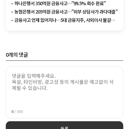
금융사고
하나은행서 350억원 금융사고…"99.5% 회수 완료"
농협은행서 205억원 금융사고…"외부 상담사가 과다대출"
금융사고 언제 없어지나…5대 금융지주, 사외이사 물갈이
'속속'
0
개의 댓글
0
/ 300
등록