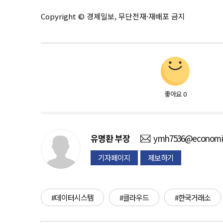
Copyright © 경제일보, 무단전재·재배포 금지
좋아요
0
유명환
부장
ymh7536@economid
기자페이지
제보하기
#데이터시스템
#클라우드
#한국거래소