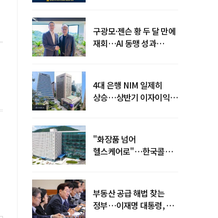
전력망' 리스크 확산
구광모·젠슨 황 두 달 만에
재회…AI 동맹 성과
가시화될까
4대 은행 NIM 일제히
상승…상반기 이자이익
19조 육박
"화장품 넘어
헬스케어로"…한국콜마,
제약·바이오 축으로 몸집
키운다
부동산 공급 해법 찾는
정부…이재명 대통령, 2차
점검회의 주재