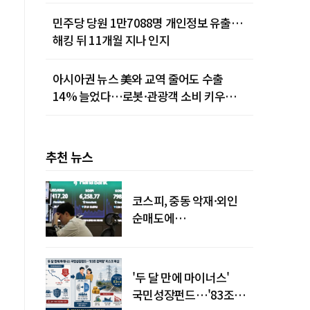
민주당 당원 1만7088명 개인정보 유출…
해킹 뒤 11개월 지나 인지
아시아권 뉴스 美와 교역 줄어도 수출
14% 늘었다…로봇·관광객 소비 키우는
중국
추천 뉴스
코스피, 중동 악재·외인
순매도에
하락…"하이닉스 또
급락"
'두 달 만에 마이너스'
국민성장펀드…'83조