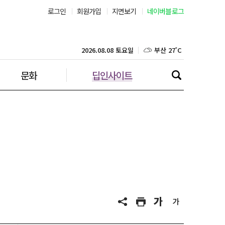
로그인
회원가입
지면보기
네이버블로그
부산 27˚C
대구 25˚C
2026.08.08 토요일
문화
딥인사이트
인천 28˚C
광주 27˚C
대전 25˚C
울산 25˚C
강릉 26˚C
제주 28˚C