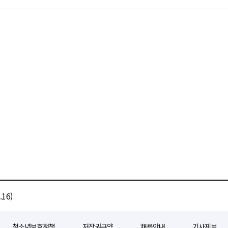
16)
청소년보호정책
저작권규약
채용안내
기사제보