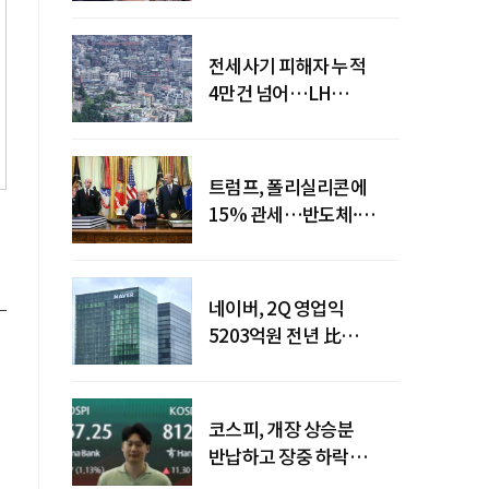
전세사기 피해자 누적
4만건 넘어…LH
피해주택 매입도 1만호
돌파
트럼프, 폴리실리콘에
15% 관세…반도체·
태양광 공급망 재편 신호
네이버, 2Q 영업익
5203억원 전년 比
0.2%↓…영업익
주춤에도 성장동력 키운다
코스피, 개장 상승분
반납하고 장중 하락
전환…중동 리스크·美