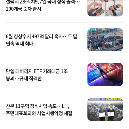
갤럭시 Z8·워치9, 7일 국내 정식 출격…
100개국 순차 출시
6월 경상수지 497억 달러 흑자…두 달
연속 역대 최대
단일 레버리지 ETF 거래대금 1조
붕괴…규제 직격탄
산본 11구역 정비사업 속도…LH,
주민대표회의와 사업시행약정 체결