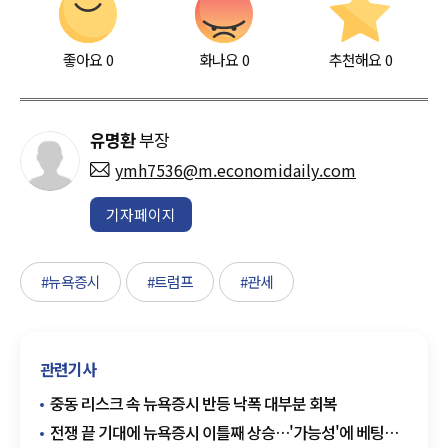
좋아요
0
화나요
0
추천해요
0
유명환
부장
ymh7536@m.economidaily.com
기자페이지
#뉴욕증시
#트럼프
#관세
관련기사
중동 리스크 속 뉴욕증시 반등 낙폭 대부분 회복
전쟁 끝 기대에 뉴욕증시 이틀째 상승…'가능성'에 베팅한