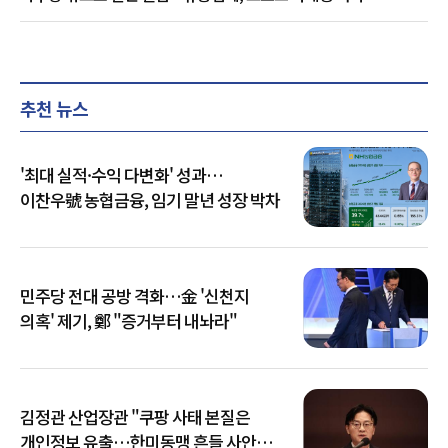
추천 뉴스
'최대 실적·수익 다변화' 성과…
이찬우號 농협금융, 임기 말년 성장 박차
민주당 전대 공방 격화…金 '신천지
의혹' 제기, 鄭 "증거부터 내놔라"
김정관 산업장관 "쿠팡 사태 본질은
개인정보 유출…한미동맹 흔들 사안