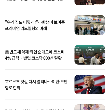
아냐"
"우리 집도 이렇게?"…한샘이 보여준
프리미엄 리모델링의 미래
美 반도체 악재·외인 순매도에 코스피
4% 급락…반면 코스닥 800선 탈환
호르무즈 뱃길 다시 열리나…이란·오만
항로 합의