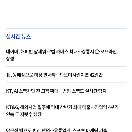
실시간 뉴스
네이버, 해피빈 앞세워 로컬 커머스 확대…강릉서 온·오프라인
상생
北, 동해상으로 미상 발사체…탄도미사일이면 42일만
KT, AI 스팸차단 전 고객 확대…변형 스팸도 실시간 탐지
KT&G, 해외사업 질주에 역대 상반기 최대 매출…영업익 4분기
연속 두 자릿수 성장
야구장 밖으로 번진 팬덤…유통업계, 스포츠 마케팅 가속