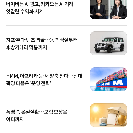
네이버는 AI 광고, 카카오는 AI 거래…
엇갈린 수익화 시계
지프·혼다·벤츠 리콜…동력 상실부터
후방카메라 먹통까지
HMM, 아프리카 동·서 양축 깐다…선대
확장 다음은 '운영 전략'
폭염 속 온열질환…보험 보장은
어디까지