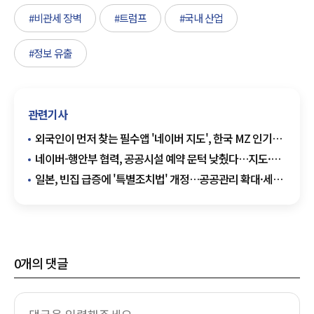
#비관세 장벽
#트럼프
#국내 산업
#정보 유출
관련기사
외국인이 먼저 찾는 필수앱 '네이버 지도', 한국 MZ 인기
핫플 소개하는 '비로컬' 캠페인 진행
네이버-행안부 협력, 공공시설 예약 문턱 낮췄다…지도·
플레이스 연동
일본, 빈집 급증에 '특별조치법' 개정…공공관리 확대·세제
혜택으로 대응
0
개의 댓글