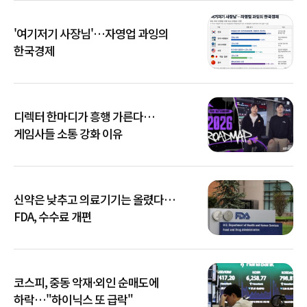
'여기저기 사장님'…자영업 과잉의
한국경제
디렉터 한마디가 흥행 가른다…
게임사들 소통 강화 이유
신약은 낮추고 의료기기는 올렸다…
FDA, 수수료 개편
코스피, 중동 악재·외인 순매도에
하락…"하이닉스 또 급락"