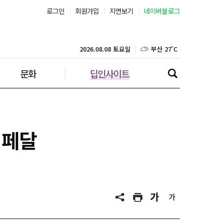
로그인
회원가입
지면보기
네이버블로그
부산 27˚C
대구 26˚C
2026.08.08 토요일
문화
딥인사이트
인천 29˚C
광주 27˚C
대전 27˚C
 페달
울산 25˚C
강릉 25˚C
제주 29˚C