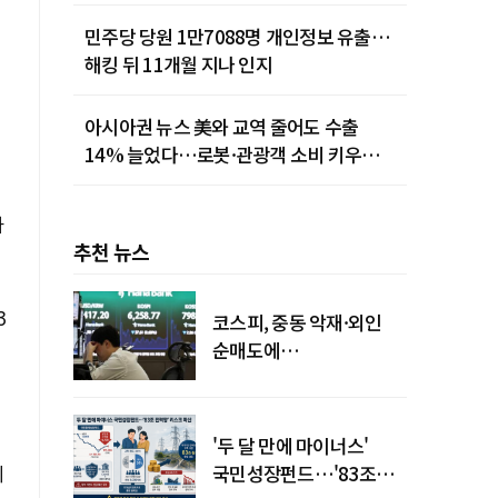
민주당 당원 1만7088명 개인정보 유출…
해킹 뒤 11개월 지나 인지
아시아권 뉴스 美와 교역 줄어도 수출
14% 늘었다…로봇·관광객 소비 키우는
중국
사
추천 뉴스
3
코스피, 중동 악재·외인
순매도에
하락…"하이닉스 또
급락"
'두 달 만에 마이너스'
제
국민성장펀드…'83조