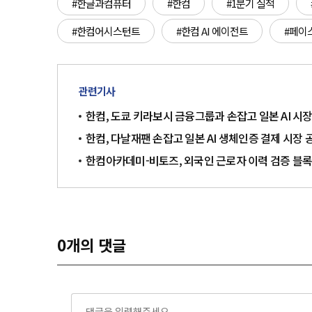
#한글과컴퓨터
#한컴
#1분기 실적
#한컴어시스턴트
#한컴 AI 에이전트
#페이
관련기사
한컴, 도쿄 키라보시 금융그룹과 손잡고 일본 AI 시장
한컴, 다날재팬 손잡고 일본 AI 생체인증 결제 시장 
한컴아카데미-비토즈, 외국인 근로자 이력 검증 블
0
개의 댓글