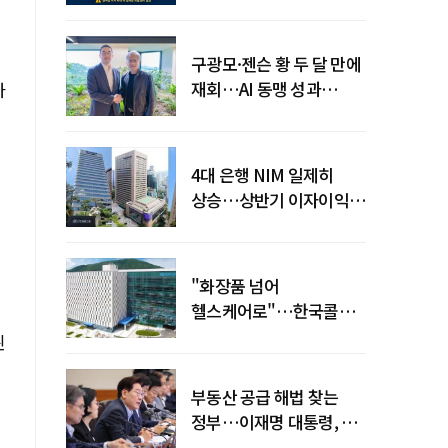
전력망' 리스크 확산
구광모·젠슨 황 두 달 만에
재회…AI 동맹 성과
사
가시화될까
4대 은행 NIM 일제히
상승…상반기 이자이익
19조 육박
"화장품 넘어
헬스케어로"…한국콜마,
제약·바이오 축으로 몸집
된
키운다
부동산 공급 해법 찾는
정부…이재명 대통령, 2차
점검회의 주재