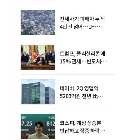
전세사기 피해자 누적
4만건 넘어…LH
피해주택 매입도 1만호
돌파
트럼프, 폴리실리콘에
15% 관세…반도체·
태양광 공급망 재편 신호
네이버, 2Q 영업익
5203억원 전년 比
0.2%↓…영업익
주춤에도 성장동력 키운다
코스피, 개장 상승분
반납하고 장중 하락
전환…중동 리스크·美