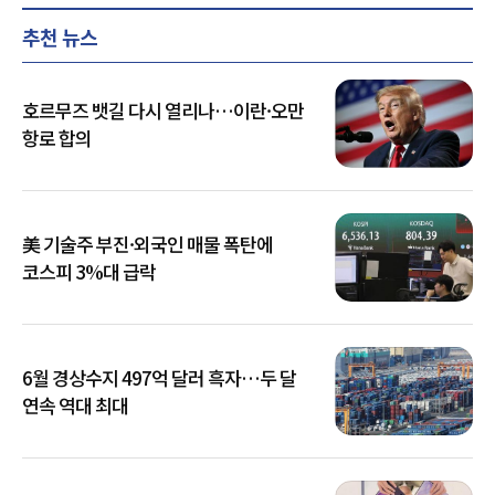
추천 뉴스
호르무즈 뱃길 다시 열리나…이란·오만
항로 합의
美 기술주 부진·외국인 매물 폭탄에
코스피 3%대 급락
6월 경상수지 497억 달러 흑자…두 달
연속 역대 최대