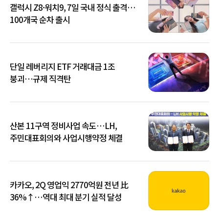
갤럭시 Z8·워치9, 7일 국내 정식 출격…
100개국 순차 출시
단일 레버리지 ETF 거래대금 1조
붕괴…규제 직격탄
산본 11구역 정비사업 속도…LH,
주민대표회의와 사업시행약정 체결
카카오, 2Q 영업익 2770억원 전년 比
36%↑…역대 최대 분기 실적 달성