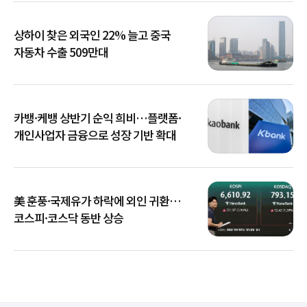
상하이 찾은 외국인 22% 늘고 중국
자동차 수출 509만대
카뱅·케뱅 상반기 순익 희비…플랫폼·
개인사업자 금융으로 성장 기반 확대
美 훈풍·국제유가 하락에 외인 귀환…
코스피·코스닥 동반 상승