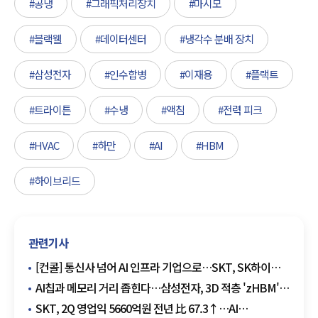
#공냉
#그래픽처리장치
#마시모
#블랙웰
#데이터센터
#냉각수 분배 장치
#삼성전자
#인수합병
#이재용
#플랙트
#트라이튼
#수냉
#액침
#전력 피크
#HVAC
#하만
#AI
#HBM
#하이브리드
관련기사
[컨콜] 통신사 넘어 AI 인프라 기업으로…SKT, SK하이퍼
앞세워 데이터센터 주도권 경쟁
AI칩과 메모리 거리 좁힌다…삼성전자, 3D 적층 'zHBM'
첫 공개
SKT, 2Q 영업익 5660억원 전년 比 67.3↑…AI