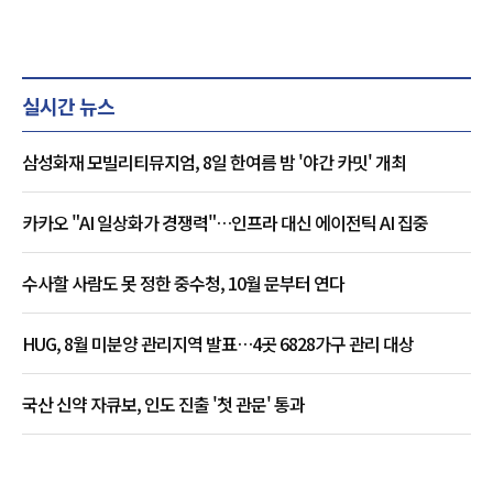
실시간 뉴스
삼성화재 모빌리티뮤지엄, 8일 한여름 밤 '야간 카밋' 개최
카카오 "AI 일상화가 경쟁력"…인프라 대신 에이전틱 AI 집중
수사할 사람도 못 정한 중수청, 10월 문부터 연다
HUG, 8월 미분양 관리지역 발표…4곳 6828가구 관리 대상
국산 신약 자큐보, 인도 진출 '첫 관문' 통과