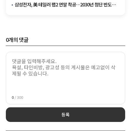
데이터센터가 만든 새 성장축
삼성전자, 美 테일러 팹2 연말 착공…2030년 첨단 반도체
양산 목표
0
개의 댓글
0
/ 300
등록