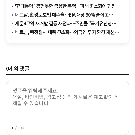
李 대통령 "경험못한 극심한 폭염…피해 최소화에 행정력
총동원"
베트남, 환경보호법 대수술…EIA 대상 90% 줄이고
행정비용 52% 감축
세운4구역 재개발 갈등 재점화…주민들 "국가유산청
행정폭주" 반발
베트남, 행정절차 대폭 간소화…외국인 투자 환경 개선
가속
0
개의 댓글
0
/ 300