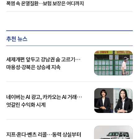
폭염 속 온열질환…보험 보장은 어디까지
추천 뉴스
세제개편 앞두고 강남권 숨 고르기…
마용성·강북은 상승세 지속
네이버는 AI 광고, 카카오는 AI 거래…
엇갈린 수익화 시계
지프·혼다·벤츠 리콜…동력 상실부터