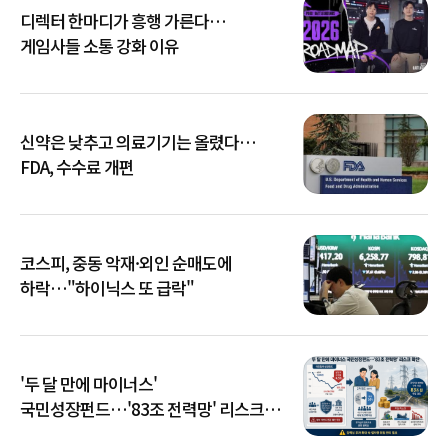
디렉터 한마디가 흥행 가른다…
게임사들 소통 강화 이유
신약은 낮추고 의료기기는 올렸다…
FDA, 수수료 개편
코스피, 중동 악재·외인 순매도에
하락…"하이닉스 또 급락"
'두 달 만에 마이너스'
국민성장펀드…'83조 전력망' 리스크
확산