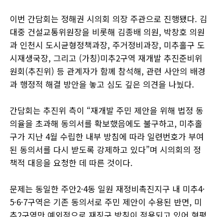
이번 간담회는 정해권 시의회 의장 주관으로 진행됐다. 김
대중 건설교통위원장을 비롯해 김종배 의원, 박창호 의원
과 인천시 도시균형정책과장, 주거정비과장, 미추홀구 도
시재생국장, 그리고 (가칭)미추2구역 재개발 추진준비위
원회(추진위) 등 관계자가 함께 참석해, 관련 사안의 배경
과 행정적 해결 방안을 놓고 심도 깊은 의견을 나눴다.
간담회는 추진위 측이 “재개발 주민 제안을 위해 법정 동
의율을 초과해 동의서를 확보했음에도 불구하고, 미추홀
구가 지난 4월 수립한 내부 방침에 따라 일련번호가 부여
된 동의서를 다시 받도록 강제하고 있다”며 시의회의 정
책적 대응을 요청한 데 따른 것이다.
문제는 동일한 주안2·4동 일원 재정비촉진지구 내 미추4·
5·6·7구역은 기존 동의서로 주민 제안이 수용된 반면, 미
추2구역만 예외적으로 재징구 방침이 적용되고 있어 형평