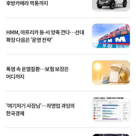
후방카메라 먹통까지
HMM, 아프리카 동·서 양축 깐다…선대
확장 다음은 '운영 전략'
폭염 속 온열질환…보험 보장은
어디까지
'여기저기 사장님'…자영업 과잉의
한국경제