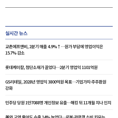
실시간 뉴스
교촌에프앤비, 2분기 매출 4.9%↑…원가 부담에 영업이익은
15.7% 감소
롯데케미칼, 첨단소재가 끌었다…2분기 영업익 1101억원
GS리테일, 2028년 영업익 3800억원 목표…기업가치·주주환원
강화
민주당 당원 1만7088명 개인정보 유출…해킹 뒤 11개월 지나 인지
美와 교역 줄어도 수출 14% 늘었다…로봇·관광객 소비 키우는