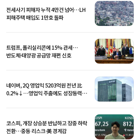
전세사기 피해자 누적 4만건 넘어…LH
피해주택 매입도 1만호 돌파
트럼프, 폴리실리콘에 15% 관세…
반도체·태양광 공급망 재편 신호
네이버, 2Q 영업익 5203억원 전년 比
0.2%↓…영업익 주춤에도 성장동력
키운다
코스피, 개장 상승분 반납하고 장중 하락
전환…중동 리스크·美 경계감