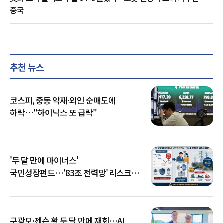
중국
추천 뉴스
코스피, 중동 악재·외인 순매도에
하락…"하이닉스 또 급락"
'두 달 만에 마이너스'
국민성장펀드…'83조 전력망' 리스크
확산
구광모·젠슨 황 두 달 만에 재회…AI