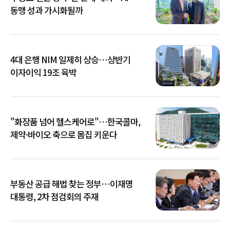
동맹 성과 가시화될까
4대 은행 NIM 일제히 상승…상반기
이자이익 19조 육박
"화장품 넘어 헬스케어로"…한국콜마,
제약·바이오 축으로 몸집 키운다
부동산 공급 해법 찾는 정부…이재명
대통령, 2차 점검회의 주재