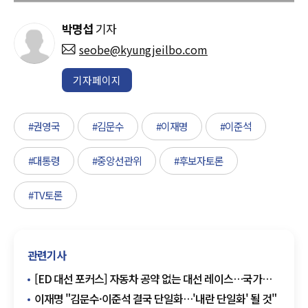
박명섭
기자
seobe@kyungjeilbo.com
기자페이지
#권영국
#김문수
#이재명
#이준석
#대통령
#중앙선관위
#후보자토론
#TV토론
관련기사
[ED 대선 포커스] 자동차 공약 없는 대선 레이스…국가
주력 산업 소외 우려 커진다
이재명 "김문수·이준석 결국 단일화…'내란 단일화' 될 것"