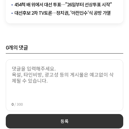
454척 배 위에서 대선 투표…"26일부터 선상투표 시작"
대선후보 2차 TV토론…정치권, '아전인수'식 공방 가열
0
개의 댓글
0
/ 300
등록