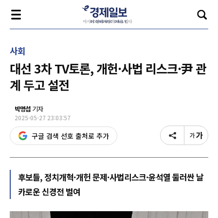
사회
대선 3차 TV토론, 개헌·사법 리스크·尹 관
계 두고 설전
박명섭
기자
2025-05-27 23:03:57
구글 검색 선호 출처로 추가
후보들, 정치개혁·개헌 문제·사법리스크·윤석열 둘러싼 날
카로운 신경전 벌여