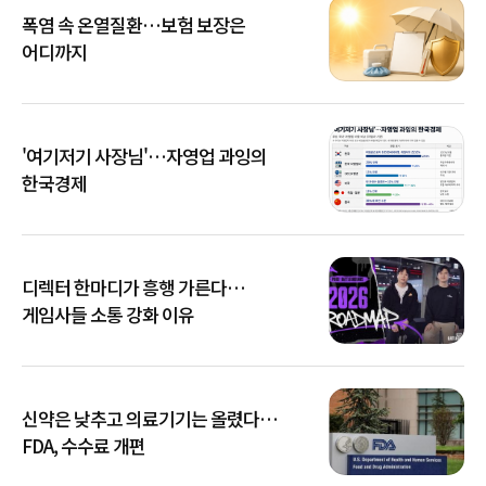
폭염 속 온열질환…보험 보장은
어디까지
'여기저기 사장님'…자영업 과잉의
한국경제
디렉터 한마디가 흥행 가른다…
게임사들 소통 강화 이유
신약은 낮추고 의료기기는 올렸다…
FDA, 수수료 개편