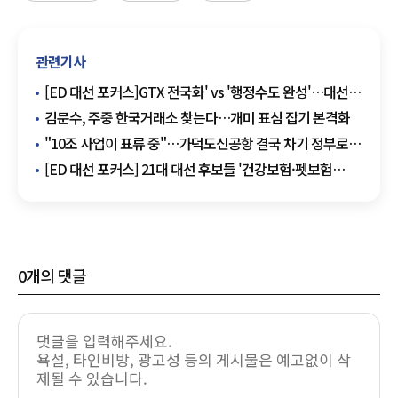
관련기사
[ED 대선 포커스]GTX 전국화' vs '행정수도 완성'…대선판
흔드는 국토개조 공약
김문수, 주중 한국거래소 찾는다…개미 표심 잡기 본격화
"10조 사업이 표류 중"…가덕도신공항 결국 차기 정부로
넘겨지나
[ED 대선 포커스] 21대 대선 후보들 '건강보험·펫보험
공약' 경쟁…민영보험 시장에 미칠 파장 주목
0
개의 댓글