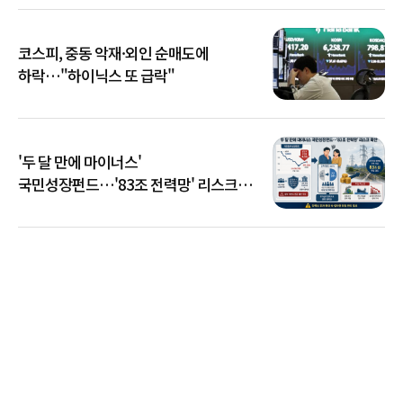
코스피, 중동 악재·외인 순매도에
하락…"하이닉스 또 급락"
'두 달 만에 마이너스'
국민성장펀드…'83조 전력망' 리스크
확산