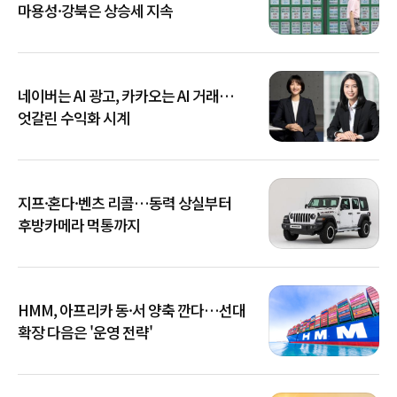
마용성·강북은 상승세 지속
네이버는 AI 광고, 카카오는 AI 거래…
엇갈린 수익화 시계
지프·혼다·벤츠 리콜…동력 상실부터
후방카메라 먹통까지
HMM, 아프리카 동·서 양축 깐다…선대
확장 다음은 '운영 전략'