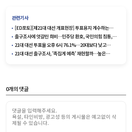
관련기사
[ED포토][제21대 대선 개표현장] 투표용지 계수하는
개표사무원
출구조사에 엇갈린 희비…민주당 환호, 국민의힘 침통,
제3지대 '표정관리'
21대 대선 투표율 오후 6시 76.1%…20대보다 낮고
19대보다 높아
21대 대선 출구조사, '족집게 예측' 재현할까…높은
사전투표율 변수
0
개의 댓글