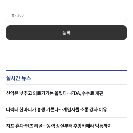
0
/ 300
등록
실시간 뉴스
신약은 낮추고 의료기기는 올렸다…FDA, 수수료 개편
디렉터 한마디가 흥행 가른다…게임사들 소통 강화 이유
지프·혼다·벤츠 리콜…동력 상실부터 후방카메라 먹통까지