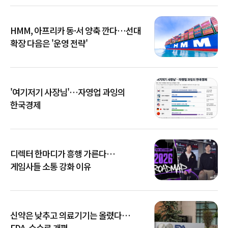
HMM, 아프리카 동·서 양축 깐다…선대
확장 다음은 '운영 전략'
'여기저기 사장님'…자영업 과잉의
한국경제
디렉터 한마디가 흥행 가른다…
게임사들 소통 강화 이유
신약은 낮추고 의료기기는 올렸다…
FDA, 수수료 개편