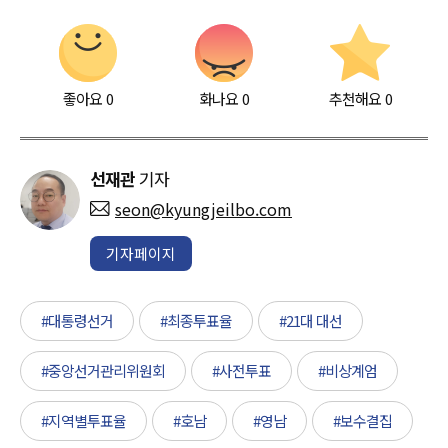
좋아요
0
화나요
0
추천해요
0
선재관
기자
seon@kyungjeilbo.com
기자페이지
#대통령선거
#최종투표율
#21대 대선
#중앙선거관리위원회
#사전투표
#비상계엄
#지역별투표율
#호남
#영남
#보수결집