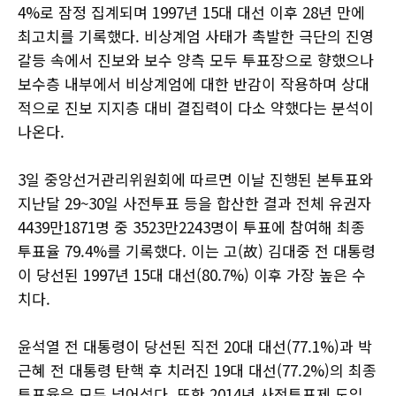
4%로 잠정 집계되며 1997년 15대 대선 이후 28년 만에
최고치를 기록했다. 비상계엄 사태가 촉발한 극단의 진영
갈등 속에서 진보와 보수 양측 모두 투표장으로 향했으나
보수층 내부에서 비상계엄에 대한 반감이 작용하며 상대
적으로 진보 지지층 대비 결집력이 다소 약했다는 분석이
나온다.
3일 중앙선거관리위원회에 따르면 이날 진행된 본투표와
지난달 29~30일 사전투표 등을 합산한 결과 전체 유권자
4439만1871명 중 3523만2243명이 투표에 참여해 최종
투표율 79.4%를 기록했다. 이는 고(故) 김대중 전 대통령
이 당선된 1997년 15대 대선(80.7%) 이후 가장 높은 수
치다.
윤석열 전 대통령이 당선된 직전 20대 대선(77.1%)과 박
근혜 전 대통령 탄핵 후 치러진 19대 대선(77.2%)의 최종
투표율을 모두 넘어섰다. 또한 2014년 사전투표제 도입