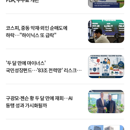
코스피, 중동 악재·외인 순매도에
하락…"하이닉스 또 급락"
'두 달 만에 마이너스'
국민성장펀드…'83조 전력망' 리스크
확산
구광모·젠슨 황 두 달 만에 재회…AI
동맹 성과 가시화될까