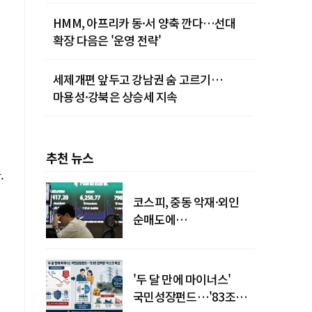
먹통까지
HMM, 아프리카 동·서 양축 깐다…선대
확장 다음은 '운영 전략'
세제개편 앞두고 강남권 숨 고르기…
마용성·강북은 상승세 지속
추천 뉴스
.
코스피, 중동 악재·외인
순매도에
하락…"하이닉스 또
석
급락"
'두 달 만에 마이너스'
국민성장펀드…'83조