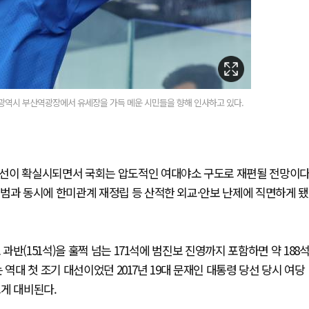
산광역시 부산역광장에서 유세장을 가득 메운 시민들을 향해 인사하고 있다.
당선이 확실시되면서 국회는 압도적인 여대야소 구도로 재편될 전망이다
범과 동시에 한미관계 재정립 등 산적한 외교·안보 난제에 직면하게 됐
반(151석)을 훌쩍 넘는 171석에 범진보 진영까지 포함하면 약 188
역대 첫 조기 대선이었던 2017년 19대 문재인 대통령 당선 당시 여당
크게 대비된다.