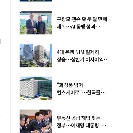
전력망' 리스크 확산
구광모·젠슨 황 두 달 만에
재회…AI 동맹 성과
가시화될까
임
4대 은행 NIM 일제히
상승…상반기 이자이익
19조 육박
원
"화장품 넘어
헬스케어로"…한국콜마,
제약·바이오 축으로 몸집
키운다
국
부동산 공급 해법 찾는
정부…이재명 대통령, 2차
점검회의 주재