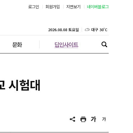
로그인
회원가입
지면보기
네이버블로그
부산 29˚C
대구 30˚C
2026.08.08 토요일
문화
딥인사이트
인천 29˚C
광주 30˚C
대전 31˚C
교 시험대
울산 28˚C
강릉 25˚C
제주 30˚C