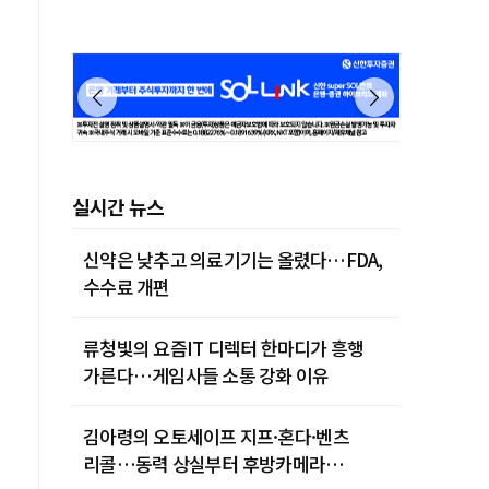
실시간 뉴스
신약은 낮추고 의료기기는 올렸다…FDA,
수수료 개편
류청빛의 요즘IT 디렉터 한마디가 흥행
가른다…게임사들 소통 강화 이유
김아령의 오토세이프 지프·혼다·벤츠
리콜…동력 상실부터 후방카메라