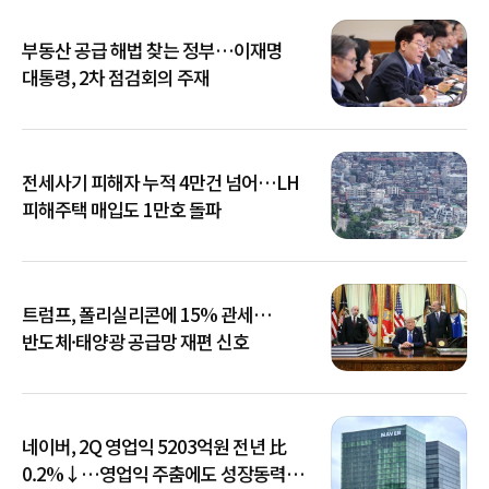
부동산 공급 해법 찾는 정부…이재명
대통령, 2차 점검회의 주재
전세사기 피해자 누적 4만건 넘어…LH
피해주택 매입도 1만호 돌파
트럼프, 폴리실리콘에 15% 관세…
반도체·태양광 공급망 재편 신호
네이버, 2Q 영업익 5203억원 전년 比
0.2%↓…영업익 주춤에도 성장동력