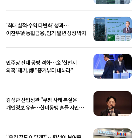
키운다
'최대 실적·수익 다변화' 성과…
이찬우號 농협금융, 임기 말년 성장 박차
민주당 전대 공방 격화…金 '신천지
의혹' 제기, 鄭 "증거부터 내놔라"
김정관 산업장관 "쿠팡 사태 본질은
개인정보 유출…한미동맹 흔들 사안
아냐"
"우리 집도 이렇게?"…한샘이 보여준