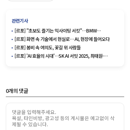
관련기사
[르포] "초보도 즐기는 익사이팅 서킷"…BMW
드라이빙센터서 배운 '운전의 기술'
[르포] 화면 속 기술에서 현실로… AI, 현장에 들어오다
[르포] 봄비 속 여의도, 꽃길 위 사람들
[르포] 'AI 효율의 시대'…SK AI 서밋 2025, 최태원·
곽노정이 그린 '메모리 중심 생태계'
0
개의 댓글