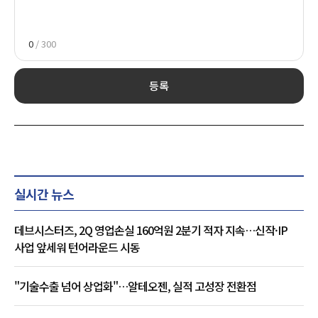
0
/ 300
등록
실시간 뉴스
데브시스터즈, 2Q 영업손실 160억원 2분기 적자 지속…신작·IP
사업 앞세워 턴어라운드 시동
"기술수출 넘어 상업화"…알테오젠, 실적 고성장 전환점