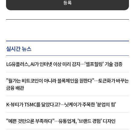
등록
실시간 뉴스
LG유플러스, AI가 인터넷 이상 미리 감지…'셀프힐링' 기술 검증
"월가는 비트코인이 아니라 블록체인을 원한다"…토큰화가 바꾸는
금융 배관
K-뷰티가 TSMC를 닮았다고?…닛케이가 주목한 '분업의 힘'
"예쁜 것만으론 부족하다"…유통업계, '브랜드 경험' 디자인