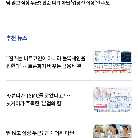
땀 많고 심장 두근? 단순 더위 아닌 '갑상선 이상'일 수도
추천 뉴스
"월가는 비트코인이 아니라 블록체인을
원한다"…토큰화가 바꾸는 금융 배관
K-뷰티가 TSMC를 닮았다고?…
닛케이가 주목한 '분업의 힘'
땀 많고 심장 두근? 단순 더위 아닌