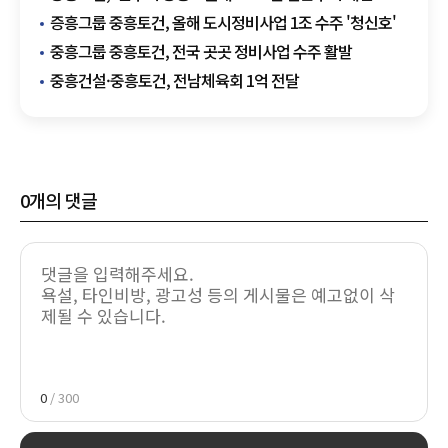
본격 분양 돌입
증흥그룹 중흥토건, 올해 도시정비사업 1조 수주 '청신호'
중흥그룹 중흥토건, 전국 곳곳 정비사업 수주 활발
중흥건설·중흥토건, 전남체육회 1억 전달
0
개의 댓글
0
/ 300