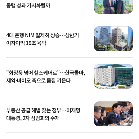
동맹 성과 가시화될까
4대 은행 NIM 일제히 상승…상반기
이자이익 19조 육박
"화장품 넘어 헬스케어로"…한국콜마,
제약·바이오 축으로 몸집 키운다
부동산 공급 해법 찾는 정부…이재명
대통령, 2차 점검회의 주재