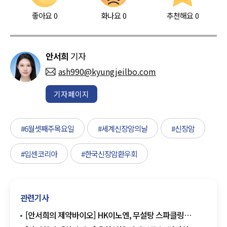
좋아요
0
화나요
0
추천해요
0
안서희
기자
ash990@kyungjeilbo.com
기자페이지
#6월셋째주목요일
#세계신장암의날
#신장암
#입센코리아
#한국신장암환우회
관련기사
[안서희의 제약바이오] HK이노엔, 무설탕 스파클링