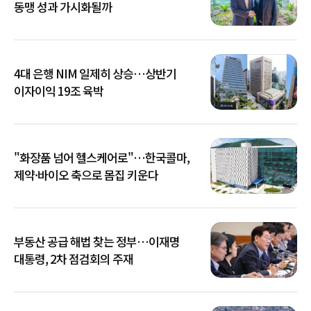
동맹 성과 가시화될까
4대 은행 NIM 일제히 상승…상반기
이자이익 19조 육박
"화장품 넘어 헬스케어로"…한국콜마,
제약·바이오 축으로 몸집 키운다
부동산 공급 해법 찾는 정부…이재명
대통령, 2차 점검회의 주재