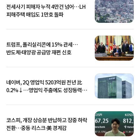
전세사기 피해자 누적 4만건 넘어…LH
피해주택 매입도 1만호 돌파
트럼프, 폴리실리콘에 15% 관세…
반도체·태양광 공급망 재편 신호
네이버, 2Q 영업익 5203억원 전년 比
0.2%↓…영업익 주춤에도 성장동력
키운다
코스피, 개장 상승분 반납하고 장중 하락
전환…중동 리스크·美 경계감