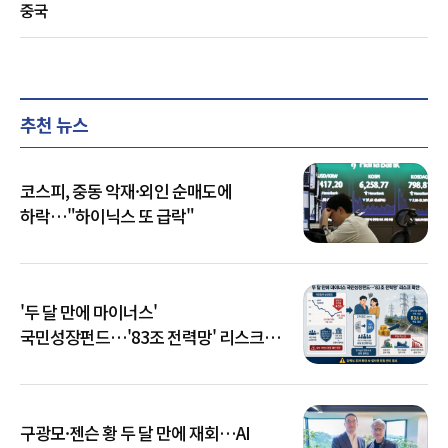
중국
추천 뉴스
코스피, 중동 악재·외인 순매도에
하락…"하이닉스 또 급락"
'두 달 만에 마이너스'
국민성장펀드…'83조 전력망' 리스크
확산
구광모·젠슨 황 두 달 만에 재회…AI