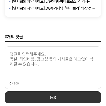
숙취해소제 '컨디션 제로 스파클링' 출시 외
[안서희의 제약바이오] 유한양행-파마브로스, 건기식·
일반의약품 공동 개발 MOU 체결 외
[안서희의 제약바이오] JW중외제약, '헴리브라' 임상 성과
공유 심포지엄 성료 외
0
개의 댓글
0
/ 300
등록