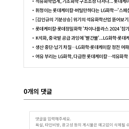
석유화학업계, 기초화학 구조조정 나서나... 롯데케
휘청이는 롯데케미칼-버틸만하다는 LG화학···'스페
[김인규의 기분상승] 위기의 석유화학산업 뜯어보
롯데케미칼·롯데정밀화학 '차이나플라스 2024 '참
K석화, 중국발 공급 과잉에 '빨간불'...LG화학·롯
생산 중단·납기 차질…LG화학·롯데케미칼 정전 여
여유 부리는 LG화학, 다급한 롯데케미칼…석유화학
0
개의 댓글