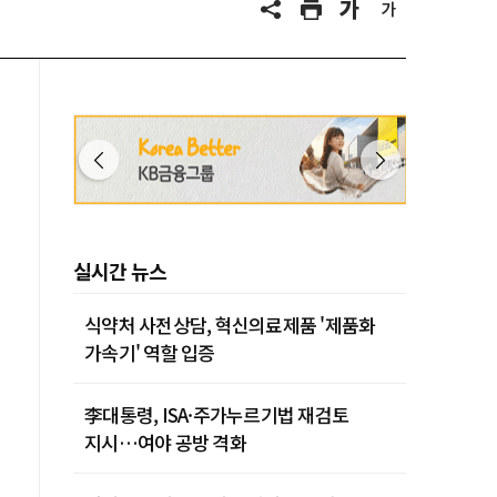
실시간 뉴스
식약처 사전상담, 혁신의료제품 '제품화
가속기' 역할 입증
李대통령, ISA·주가누르기법 재검토
지시…여야 공방 격화