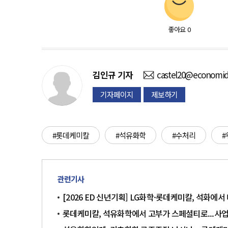
좋아요
0
김인규
기자
castel20@economid
기자페이지
제보하기
#롯데케미칼
#석유화학
#수처리
관련기사
[2026 ED 신년기획] LG화학·롯데케미칼, 석화에
롯데케미칼, 석유화학에서 고부가 스페셜티로...사업