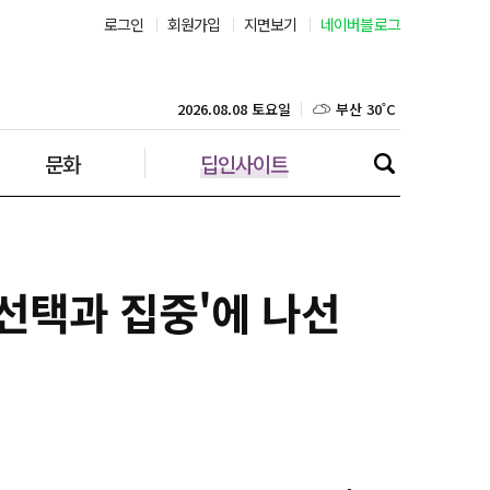
로그인
회원가입
지면보기
네이버블로그
부산 30˚C
대구 33˚C
2026.08.08 토요일
문화
딥인사이트
인천 33˚C
광주 33˚C
대전 35˚C
'선택과 집중'에 나선
울산 31˚C
강릉 23˚C
제주 30˚C