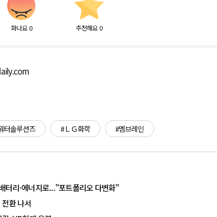
화나요
0
추천해요
0
aily.com
#워터솔루션즈
#ＬＧ화학
#멤브레인
서 배터리·에너지로..."포트폴리오 다변화"
 전환 나서