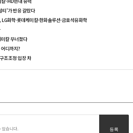
미칼-HD현대 유력
셜티'가 반응 갈랐다
기, LG화학·롯데케미칼·한화솔루션·금호석유화학
가
데케미칼 무너졌다
파 어디까지?
 구조조정 입장 차
등록