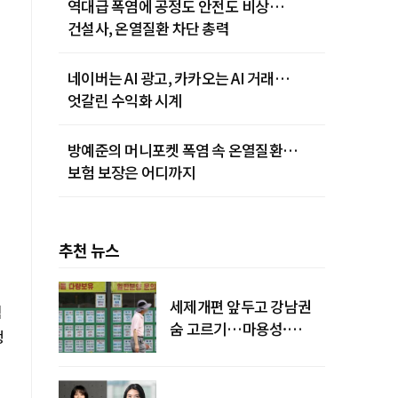
역대급 폭염에 공정도 안전도 비상…
건설사, 온열질환 차단 총력
네이버는 AI 광고, 카카오는 AI 거래…
엇갈린 수익화 시계
방예준의 머니포켓 폭염 속 온열질환…
보험 보장은 어디까지
추천 뉴스
세제개편 앞두고 강남권
펙
숨 고르기…마용성·
생
강북은 상승세 지속