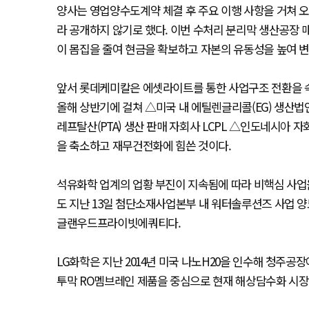
양사는 영업양수도계약 체결 후 주요 이행 사항을 거쳐 오
라 공개하지 않기로 했다. 이번 수처리 분리막 생산공장
이 몸집을 줄여 현금을 확보하고 자본의 유동성을 높여 변
앞서 롯데케미칼은 에셋라이트를 통한 사업구조 전환을 속
올해 상반기에 걸쳐 △미국 내 에틸렌글리콜(EG) 생산법
레프탈산(PTA) 생산 판매 자회사 LCPL △인도네시아 
을 축소하고 재무건전화에 힘쓴 것이다.
석유화학 업계의 업황 부진이 지속됨에 따라 비핵심 사업
도 지난 13일 첨단소재사업본부 내 워터솔루션즈 사업 양도
글랜우드프라이빗에쿼티다.
LG화학은 지난 2014년 미국 나노H20을 인수해 청주
투막 RO멤브레인 제품을 중심으로 현재 해상담수화 시장