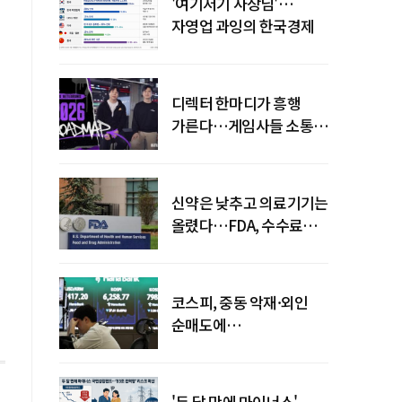
'여기저기 사장님'…
자영업 과잉의 한국경제
디렉터 한마디가 흥행
가른다…게임사들 소통
강화 이유
신약은 낮추고 의료기기는
올렸다…FDA, 수수료
개편
코스피, 중동 악재·외인
순매도에
하락…"하이닉스 또
급락"
'두 달 만에 마이너스'