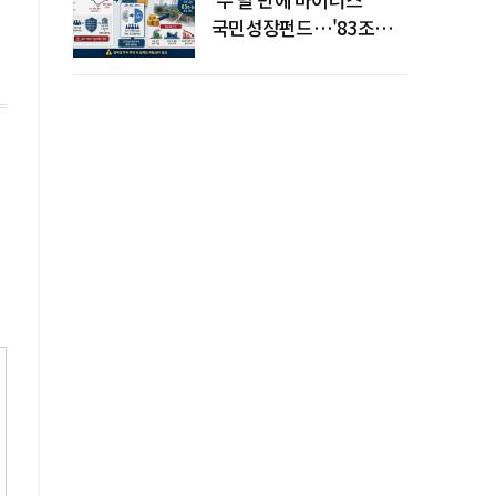
국민성장펀드…'83조
전력망' 리스크 확산