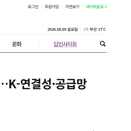
로그인
회원가입
지면보기
네이버블로그
부산 27˚C
대구 26˚C
2026.08.09 일요일
문화
딥인사이트
인천 27˚C
광주 27˚C
대전 25˚C
편기…K-연결성·공급망
울산 25˚C
강릉 23˚C
제주 27˚C