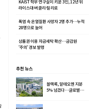
KAIST 학부 연구실이 키운 3인, 12년 뒤
라이스대·버클리·릴리로
폭염 속 온열질환 사망자 2명 추가…누적
28명으로 늘어
는
상품권 이용 자금세탁 확산…금감원
'주의' 경보 발령
추천 뉴스
블랙록, 알테오젠 지분
5% 넘겼다…글로벌
투자자 '주목'
할