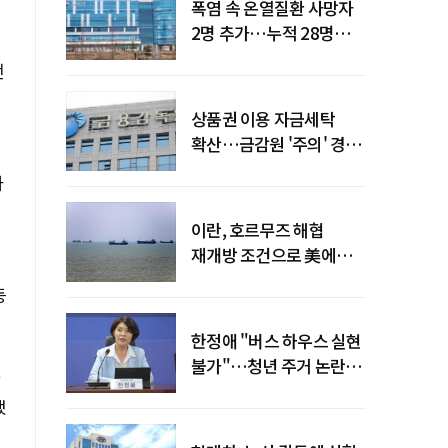
폭염 속 온열질환 사망자
2명 추가…누적 28명으로
늘어
전
역
상품권 이용 자금세탁
확산…금감원 '주의' 경보
발령
자
이란, 호르무즈 해협
재개방 조건으로 美에
병력 철수·배상 요구
등
한정애 "버스 하우스 실현
불가"…청년 주거 논란
진화
했