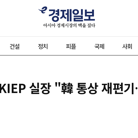
건설
정치
피플
국제
사회
덕 KIEP 실장 "韓 통상 재