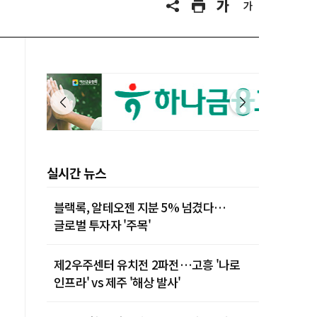
실시간 뉴스
블랙록, 알테오젠 지분 5% 넘겼다…
글로벌 투자자 '주목'
제2우주센터 유치전 2파전…고흥 '나로
인프라' vs 제주 '해상 발사'