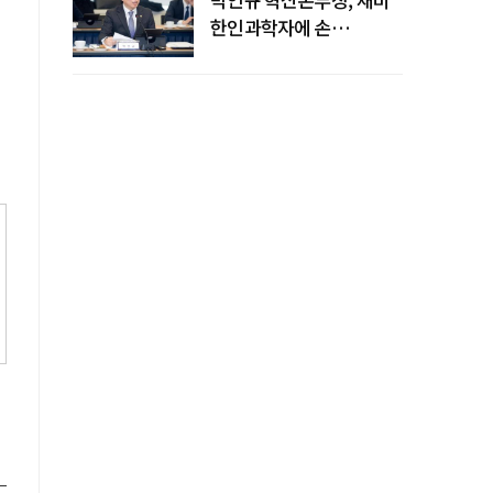
한인과학자에 손
내밀었다…AI·우주·양자
공동연구 확대