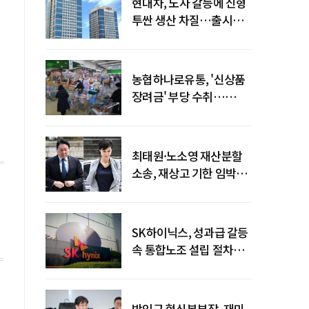
현대차, 노사 갈등에 신형
투싼 생산 차질…출시
일정 영향 가능성↑
농협하나로유통, '신상품
장려금' 부당 수취…
공정위 과징금
4억6200만원
최태원·노소영 재산분할
소송, 재상고 기한 임박…
이번주 결론 갈림길
SK하이닉스, 성과급 갈등
속 통합노조 설립 절차
착수
박인규 혁신본부장, 재미