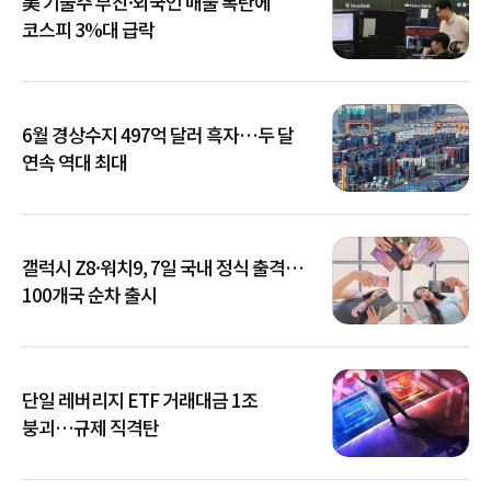
美 기술주 부진·외국인 매물 폭탄에
코스피 3%대 급락
6월 경상수지 497억 달러 흑자…두 달
연속 역대 최대
갤럭시 Z8·워치9, 7일 국내 정식 출격…
100개국 순차 출시
단일 레버리지 ETF 거래대금 1조
붕괴…규제 직격탄