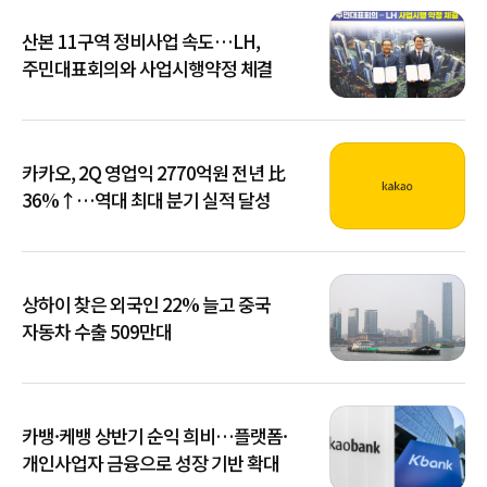
산본 11구역 정비사업 속도…LH,
주민대표회의와 사업시행약정 체결
카카오, 2Q 영업익 2770억원 전년 比
36%↑…역대 최대 분기 실적 달성
상하이 찾은 외국인 22% 늘고 중국
자동차 수출 509만대
카뱅·케뱅 상반기 순익 희비…플랫폼·
개인사업자 금융으로 성장 기반 확대