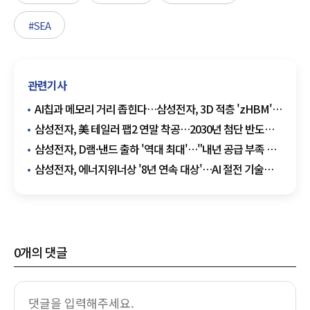
#SEA
관련기사
AI칩과 메모리 거리 좁힌다…삼성전자, 3D 적층 'zHBM'
첫 공개
삼성전자, 美 테일러 팹2 연말 착공…2030년 첨단 반도체
양산 목표
삼성전자, D램·낸드 출하 '역대 최대'…"내년 공급 부족 더
커진다"
삼성전자, 에너지위너상 '8년 연속 대상'…AI 절전 기술
통했다
0
개의 댓글