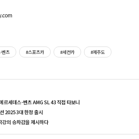
y.com
-벤츠
#스포츠카
#세컨카
#제주도
르세데스-벤츠 AMG SL 43 직접 타보니
 2025 3대 한정 출시
0, 극강의 승차감을 제시하다