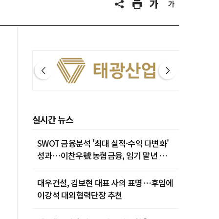
실시간 뉴스
SWOT 금융분석 '최대 실적·수익 다변화'
성과…이찬우號 농협금융, 임기 말년 성장
박차
대우건설, 김보현 대표 사의 표명…후임에
이강석 대외협력단장 추천