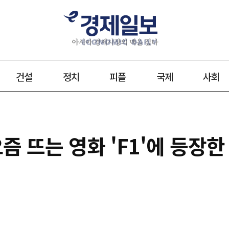
건설
정치
피플
국제
사회
즘 뜨는 영화 'F1'에 등장