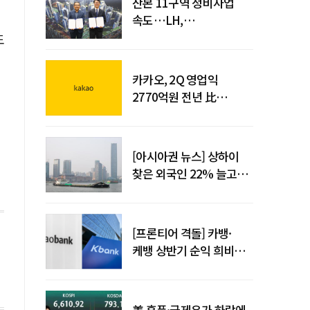
산본 11구역 정비사업
속도…LH,
주민대표회의와
도
사업시행약정 체결
카카오, 2Q 영업익
2770억원 전년 比
36%↑…역대 최대 분기
실적 달성
[아시아권 뉴스] 상하이
찾은 외국인 22% 늘고
중국 자동차 수출 509만대
[프론티어 격돌] 카뱅·
케뱅 상반기 순익 희비…
플랫폼·개인사업자
금융으로 성장 기반 확대
美 훈풍·국제유가 하락에