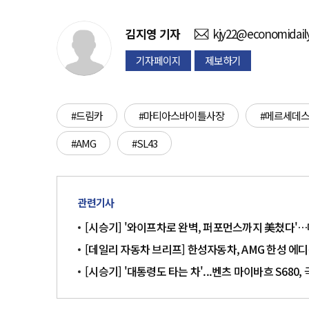
김지영
기자
kjy22@economidail
기자페이지
제보하기
#드림카
#마티아스바이틀사장
#메르세데스
#AMG
#SL43
관련기사
[시승기] '와이프차로 완벽, 퍼포먼스까지 美쳤다'…메
[데일리 자동차 브리프] 한성자동차, AMG 한성 에디션
[시승기] '대통령도 타는 차'...벤츠 마이바흐 S68