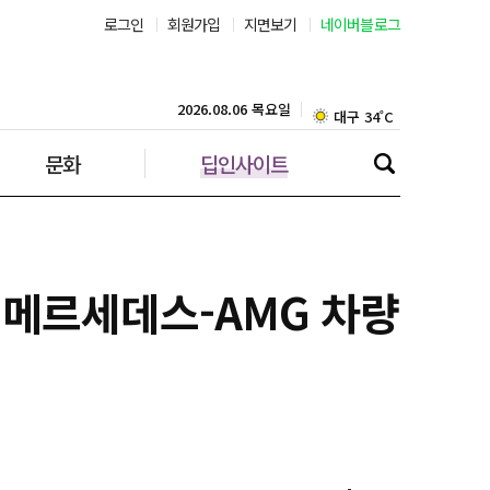
로그인
회원가입
지면보기
네이버블로그
부산 30˚C
대구 34˚C
2026.08.06 목요일
문화
딥인사이트
인천 30˚C
광주 35˚C
대전 35˚C
한 메르세데스-AMG 차량
울산 31˚C
강릉 30˚C
제주 30˚C