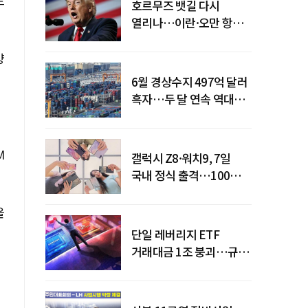
드
호르무즈 뱃길 다시
열리나…이란·오만 항로
합의
양
6월 경상수지 497억 달러
흑자…두 달 연속 역대
최대
M
갤럭시 Z8·워치9, 7일
국내 정식 출격…100개국
순차 출시
을
단일 레버리지 ETF
거래대금 1조 붕괴…규제
직격탄