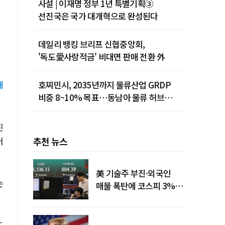
사설 | 이재명 정부 1년 특별기획③
선진국은 국가 대개혁으로 완성된다
데일리 뱅킹 브리프 신협중앙회,
'독도愛사랑적금' 비대면 판매 전환 外
해
호찌민시, 2035년까지 물류산업 GRDP
비중 8~10% 목표…동남아 물류 허브
도약
진
어
추천 뉴스
美 기술주 부진·외국인
는
매물 폭탄에 코스피 3%대
급락