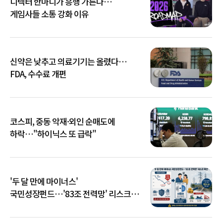
디렉터 한마디가 흥행 가른다…
게임사들 소통 강화 이유
신약은 낮추고 의료기기는 올렸다…
FDA, 수수료 개편
코스피, 중동 악재·외인 순매도에
하락…"하이닉스 또 급락"
'두 달 만에 마이너스'
국민성장펀드…'83조 전력망' 리스크
확산