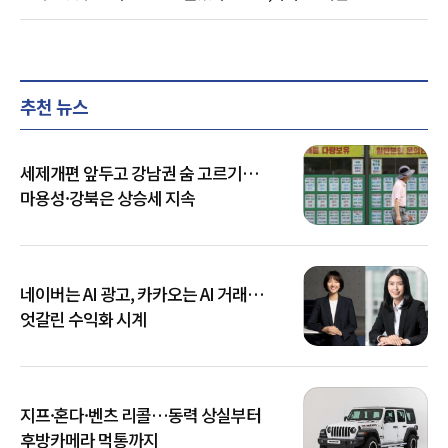
추천 뉴스
세제개편 앞두고 강남권 숨 고르기…
마용성·강북은 상승세 지속
네이버는 AI 광고, 카카오는 AI 거래…
엇갈린 수익화 시계
지프·혼다·벤츠 리콜…동력 상실부터
후방카메라 먹통까지