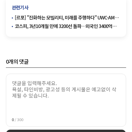
관련기사
[르포] "진화하는 모빌리티, 미래를 주행하다" UWC·AME
2025 가보니
코스피, 3년10개월 만에 3200선 돌파…외국인 3400억
순매수
0
개의 댓글
0
/ 300