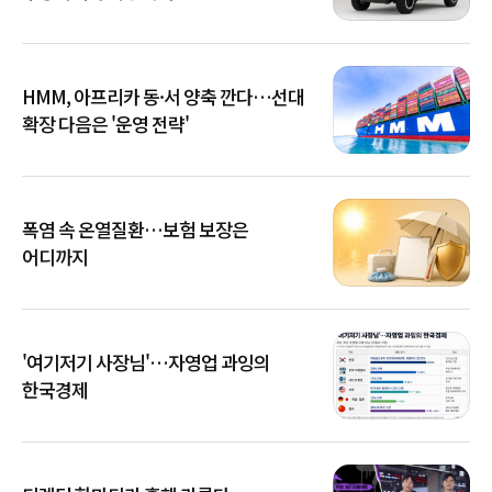
HMM, 아프리카 동·서 양축 깐다…선대
확장 다음은 '운영 전략'
폭염 속 온열질환…보험 보장은
어디까지
'여기저기 사장님'…자영업 과잉의
한국경제