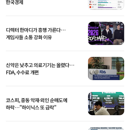
한국경제
디렉터 한마디가 흥행 가른다…
게임사들 소통 강화 이유
신약은 낮추고 의료기기는 올렸다…
FDA, 수수료 개편
코스피, 중동 악재·외인 순매도에
하락…"하이닉스 또 급락"