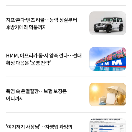
지프·혼다·벤츠 리콜…동력 상실부터
후방카메라 먹통까지
HMM, 아프리카 동·서 양축 깐다…선대
확장 다음은 '운영 전략'
폭염 속 온열질환…보험 보장은
어디까지
'여기저기 사장님'…자영업 과잉의