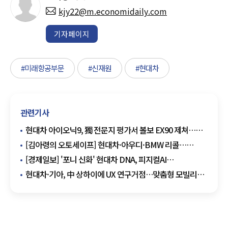
kjy22@m.economidaily.com
기자페이지
#미래항공부문
#신재원
#현대차
관련기사
현대차 아이오닉9, 獨 전문지 평가서 볼보 EX90 제쳐…
차체·파워트레인 우위
[김아령의 오토세이프] 현대차·아우디·BMW 리콜…
전방카메라·안전벨트·배선 결함
[경제일보] '포니 신화' 현대차 DNA, 피지컬AI
기업으로…'로봇 사관학교' 도약
현대차·기아, 中 상하이에 UX 연구거점…맞춤형 모빌리티
개발