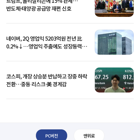
트럼프, 폴리실리콘에 15% 관세…
반도체·태양광 공급망 재편 신호
네이버, 2Q 영업익 5203억원 전년 比
0.2%↓…영업익 주춤에도 성장동력
키운다
코스피, 개장 상승분 반납하고 장중 하락
전환…중동 리스크·美 경계감
PC버전
맨위로