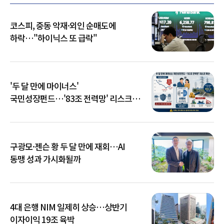
코스피, 중동 악재·외인 순매도에
하락…"하이닉스 또 급락"
'두 달 만에 마이너스'
국민성장펀드…'83조 전력망' 리스크
확산
구광모·젠슨 황 두 달 만에 재회…AI
동맹 성과 가시화될까
4대 은행 NIM 일제히 상승…상반기
이자이익 19조 육박