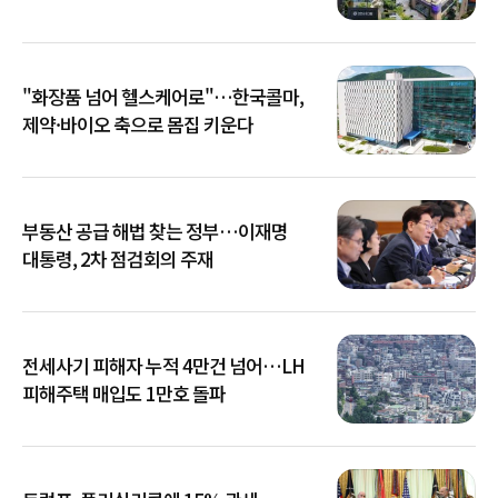
"화장품 넘어 헬스케어로"…한국콜마,
제약·바이오 축으로 몸집 키운다
부동산 공급 해법 찾는 정부…이재명
대통령, 2차 점검회의 주재
전세사기 피해자 누적 4만건 넘어…LH
피해주택 매입도 1만호 돌파