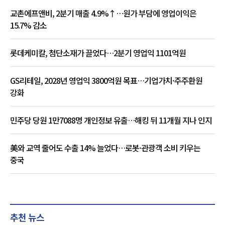
교촌에프앤비, 2분기 매출 4.9%↑…원가 부담에 영업이익은
15.7% 감소
롯데케미칼, 첨단소재가 끌었다…2분기 영업익 1101억원
GS리테일, 2028년 영업익 3800억원 목표…기업가치·주주환원
강화
민주당 당원 1만7088명 개인정보 유출…해킹 뒤 11개월 지나 인지
美와 교역 줄어도 수출 14% 늘었다…로봇·관광객 소비 키우는
중국
추천 뉴스