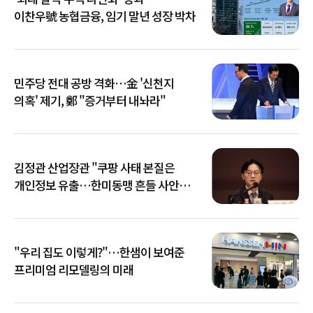
이찬우號 농협금융, 임기 말년 성장 박차
민주당 전대 공방 격화…金 '신천지
의혹' 제기, 鄭 "증거부터 내놔라"
김정관 산업장관 "쿠팡 사태 본질은
개인정보 유출…한미동맹 흔들 사안
아냐"
"우리 집도 이렇게?"…한샘이 보여준
프리미엄 리모델링의 미래