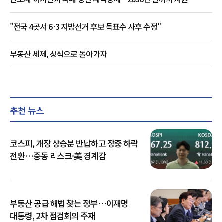
"전국 4곳서 6·3 지방선거 후보 득표수 사후 수정"
부동산 세제, 상식으로 돌아가자
추천 뉴스
코스피, 개장 상승분 반납하고 장중 하락
전환…중동 리스크·美 경계감
부동산 공급 해법 찾는 정부…이재명
대통령, 2차 점검회의 주재