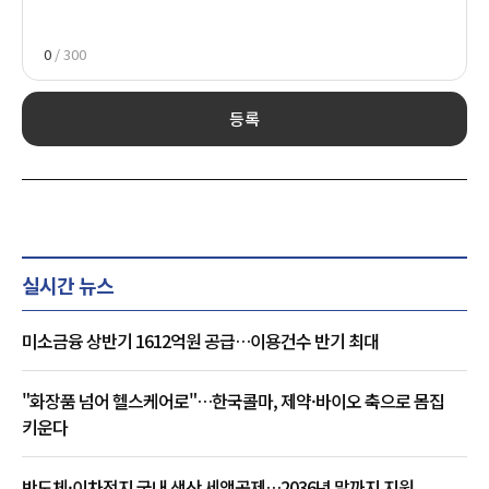
0
/ 300
등록
실시간 뉴스
미소금융 상반기 1612억원 공급…이용건수 반기 최대
"화장품 넘어 헬스케어로"…한국콜마, 제약·바이오 축으로 몸집
키운다
반도체·이차전지 국내 생산 세액공제…2036년 말까지 지원