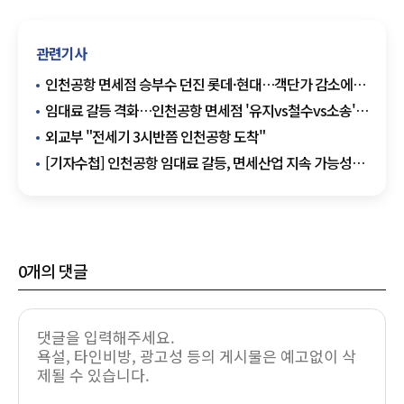
관련기사
인천공항 면세점 승부수 던진 롯데·현대…객단가 감소에
전략 고심
임대료 갈등 격화…인천공항 면세점 '유지vs철수vs소송'
기로
외교부 "전세기 3시반쯤 인천공항 도착"
[기자수첩] 인천공항 임대료 갈등, 면세산업 지속 가능성
시험대로
0
개의 댓글