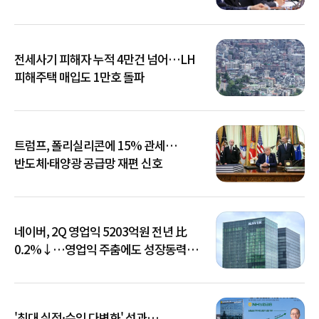
전세사기 피해자 누적 4만건 넘어…LH
피해주택 매입도 1만호 돌파
트럼프, 폴리실리콘에 15% 관세…
반도체·태양광 공급망 재편 신호
네이버, 2Q 영업익 5203억원 전년 比
0.2%↓…영업익 주춤에도 성장동력
키운다
'최대 실적·수익 다변화' 성과…