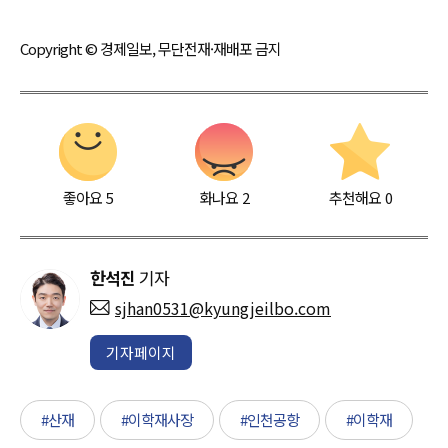
Copyright © 경제일보, 무단전재·재배포 금지
좋아요
5
화나요
2
추천해요
0
한석진
기자
sjhan0531@kyungjeilbo.com
기자페이지
#산재
#이학재사장
#인천공항
#이학재