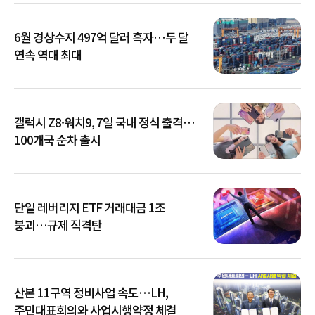
6월 경상수지 497억 달러 흑자…두 달
연속 역대 최대
갤럭시 Z8·워치9, 7일 국내 정식 출격…
100개국 순차 출시
단일 레버리지 ETF 거래대금 1조
붕괴…규제 직격탄
산본 11구역 정비사업 속도…LH,
주민대표회의와 사업시행약정 체결