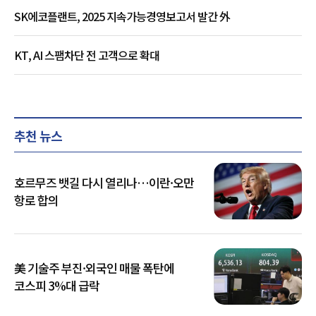
SK에코플랜트, 2025 지속가능경영보고서 발간 外
KT, AI 스팸차단 전 고객으로 확대
추천 뉴스
호르무즈 뱃길 다시 열리나…이란·오만
항로 합의
美 기술주 부진·외국인 매물 폭탄에
코스피 3%대 급락