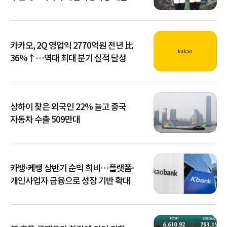
카카오, 2Q 영업익 2770억원 전년 比
36%↑…역대 최대 분기 실적 달성
상하이 찾은 외국인 22% 늘고 중국
자동차 수출 509만대
카뱅·케뱅 상반기 순익 희비…플랫폼·
개인사업자 금융으로 성장 기반 확대